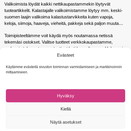
Valikoimista löydät kaikki nettikaupastammekin löytyvät
tuoteartikkelit. Kalastajalle valikoimistamme löytyy mm. keski-
suomen laajin valikoima kalastustarvikkeita kuten vapoja,
keloja, siimoja, haaveja, vieheitä, pakkeja sekä paljon muuta…
Toimipisteeltämme voit käydä myös noutamassa netissä
tekemäsi ostokset. Valitse tuotteet verkkokaupastamme,
maksa ja tule noutamaan tuotteet heti kaupaltamme. Helppoa ja
nopeaa!
Evästeet
Suosituimmat ja luotetuimmat tuotemerkit
Käytämme evästeitä sivuston toiminnan varmistamiseen ja markkinoinnin
mittaamiseen.
Laajaan brändivalikoimaamme kuuluu tunnettuja suurempia ja
pienempiä merkkejä. Tuotevalikoimastamme löydät varusteet
niin kesäkalastukseen kuin talvikalastukseenkin. Kaupastamme
löydät suosittuja käsityönä valmistettuja vaappuja, pilkkejä ja
Hyväksy
käyttöesineitä. Vapa- ja kelamallistoa voit ihailla mm. seuraavilta
luotetuilta brändeiltä: Shimano, Abu Garcia, Okuma sekä
Kiellä
monilta muilta huippumerkeiltä. Meiltä löydät myös suuren
suosion saavuttaneet Ruthless tuotteet!
Näytä asetukset
Tuletko autolla?