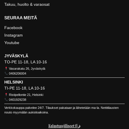
Takuu, huolto & varaosat
SEURAA MEITÄ
Facebook
Instagram
Youtube
JYVÄSKYLÄ
TO-PE 11-18, LA 10-16
Vasarakatu 26, Jyväskylä
0406206004
HELSINKI
TI-PE 11-18, LA 10-16
Ristipellontie 21, Helsinki
0401929238
Verkkokauppa palvelee 24/7. Tilaukset pakataan ja lähetetään ma-la. Nettitilausten
nouto myymälän aukioloaikoina.