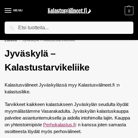
MENU
0
Haku
ILMAINEN TOIMITUS YLI 75€ TILAUKSILLE!
Etusivu
Jyväskylä – Kalastustarvikeliike
/
Jyväskylä –
Kalastustarvikeliike
Kalastusvälineet Jyväskylässä myy Kalastusvälineet.fi :n
kalastusliike.
Tarvikkeet kaikkeen kalastukseen Jyväskylän seudulta löydät
myymälästämme Vasarakadulta. Jyväskylän kalastuskauppa
palvelee asiantuntemuksella ja aidolla intohimolla lajiin. Kauppa
on yhteistoimipiste
Perhokalastus.fi
: n kanssa joten samasta
osoitteesta löydät myös perhovälineet.