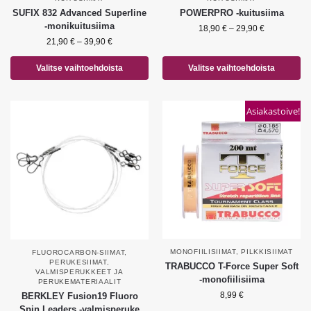
SUFIX 832 Advanced Superline
POWERPRO -kuitusiima
-monikuitusiima
18,90
€
–
29,90
€
21,90
€
–
39,90
€
Valitse vaihtoehdoista
Valitse vaihtoehdoista
Asiakastoive!
MONOFIILISIIMAT
,
PILKKISIIMAT
FLUOROCARBON-SIIMAT
,
PERUKESIIMAT
,
TRABUCCO T-Force Super Soft
VALMISPERUKKEET JA
-monofiilisiima
PERUKEMATERIAALIT
8,99
€
BERKLEY Fusion19 Fluoro
Spin Leaders -valmisperuke