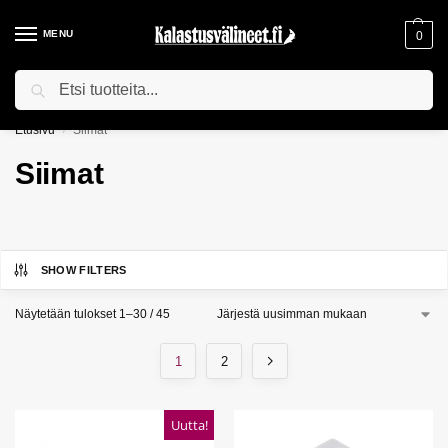
MENU
0
Haku
ILMAINEN TOIMITUS YLI 75€ TILAUKSILLE!
Etusivu
Siimat
/
Siimat
SHOW FILTERS
Näytetään tulokset 1–30 / 45
1
2
Uutta!