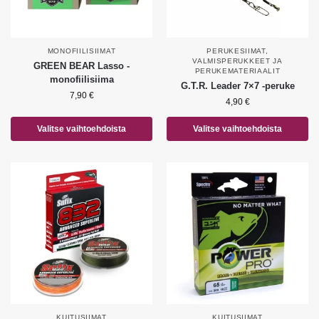
MONOFIILISIIMAT
PERUKESIIMAT
,
VALMISPERUKKEET JA
GREEN BEAR Lasso -
PERUKEMATERIAALIT
monofiilisiima
G.T.R. Leader 7×7 -peruke
7,90
€
4,90
€
Valitse vaihtoehdoista
Valitse vaihtoehdoista
KUITUSIIMAT
KUITUSIIMAT