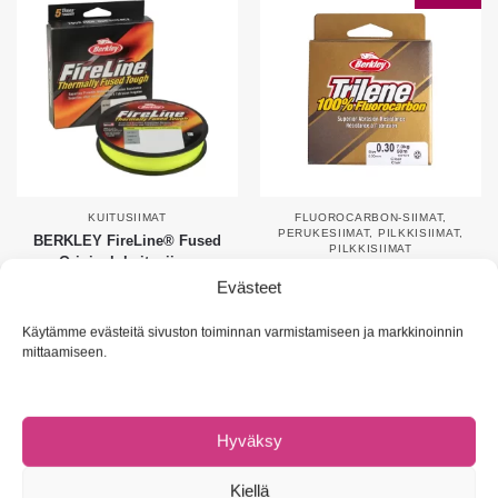
KUITUSIIMAT
FLUOROCARBON-SIIMAT
,
PERUKESIIMAT
,
PILKKISIIMAT
,
BERKLEY FireLine® Fused
PILKKISIIMAT
Original -kuitusiima
BERKLEY Trilene 100%
Evästeet
27,90
€
Fluorocarbon
6,90
€
–
11,90
€
Käytämme evästeitä sivuston toiminnan varmistamiseen ja markkinoinnin
mittaamiseen.
Valitse vaihtoehdoista
Valitse vaihtoehdoista
Suositus!
Hyväksy
Kiellä