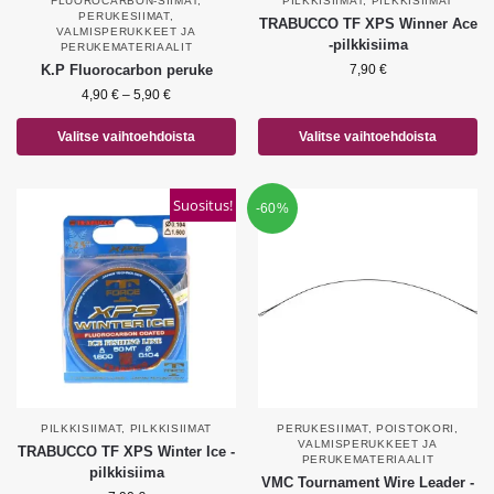
FLUOROCARBON-SIIMAT
,
PILKKISIIMAT
,
PILKKISIIMAT
PERUKESIIMAT
,
TRABUCCO TF XPS Winner Ace
VALMISPERUKKEET JA
-pilkkisiima
PERUKEMATERIAALIT
K.P Fluorocarbon peruke
7,90
€
4,90
€
–
5,90
€
Valitse vaihtoehdoista
Valitse vaihtoehdoista
Suositus!
-60%
PILKKISIIMAT
,
PILKKISIIMAT
PERUKESIIMAT
,
POISTOKORI
,
VALMISPERUKKEET JA
TRABUCCO TF XPS Winter Ice -
PERUKEMATERIAALIT
pilkkisiima
VMC Tournament Wire Leader -