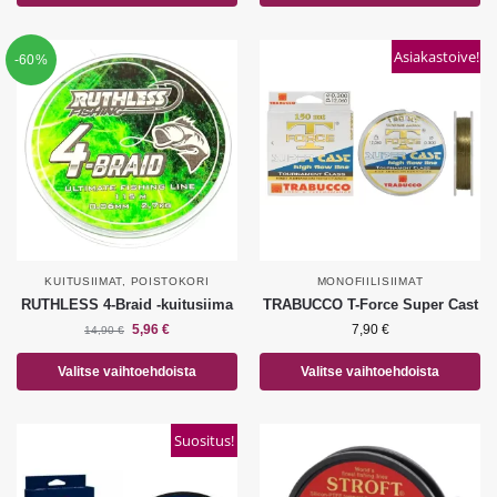
Asiakastoive!
-60%
KUITUSIIMAT
,
POISTOKORI
MONOFIILISIIMAT
RUTHLESS 4-Braid -kuitusiima
TRABUCCO T-Force Super Cast
5,96
€
7,90
€
14,90
€
Valitse vaihtoehdoista
Valitse vaihtoehdoista
Suositus!