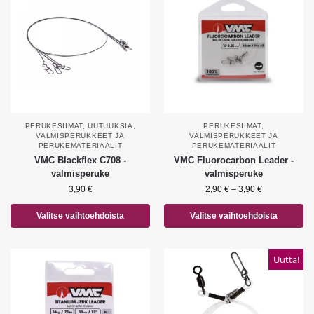
PERUKESIIMAT
,
UUTUUKSIA
,
PERUKESIIMAT
,
VALMISPERUKKEET JA
VALMISPERUKKEET JA
PERUKEMATERIAALIT
PERUKEMATERIAALIT
VMC Blackflex C708 -
VMC Fluorocarbon Leader -
valmisperuke
valmisperuke
3,90
€
2,90
€
–
3,90
€
Valitse vaihtoehdoista
Valitse vaihtoehdoista
Uutta!