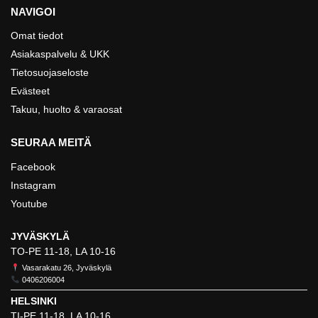
NAVIGOI
Omat tiedot
Asiakaspalvelu & UKK
Tietosuojaseloste
Evästeet
Takuu, huolto & varaosat
SEURAA MEITÄ
Facebook
Instagram
Youtube
JYVÄSKYLÄ
TO-PE 11-18, LA 10-16
Vasarakatu 26, Jyväskylä
0406206004
HELSINKI
TI-PE 11-18, LA 10-16