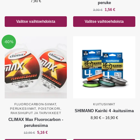
7,90
€
peruke
1,56
€
3,90
€
Valitse vaihtoehdoista
Valitse vaihtoehdoista
-60%
FLUOROCARBON-SIIMAT
,
KUITUSIIMAT
PERUKESIIMAT
,
POISTOKORI
,
SHIMANO Kairiki 4 -kuitusiima
RAKSIHUPUT JA TARVIKKEET
8,90
€
–
16,90
€
CLIMAX Max Fluorocarbon -
perukesiima
5,16
€
12,90
€