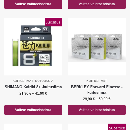
Valitse vaihtoehdoista
Valitse vaihtoehdoista
Suositus!
KUITUSIIMAT
,
UUTUUKSIA
KUITUSIIMAT
SHIMANO Kairiki 8+ -kuitusiima
BERKLEY Forward Finesse -
kuitusiima
21,90
€
–
41,90
€
29,90
€
–
59,90
€
Valitse vaihtoehdoista
Valitse vaihtoehdoista
Suositus!