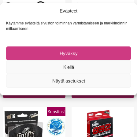
Evästeet
Käytämme evästeitä sivuston toiminnan varmistamiseen ja markkinoinnin
mittaamiseen.
Hyväksy
HAAVIT
HAAVIT
Kiellä
RAPALA Networks Medium Pro
RAPALA Networks Large Pro
Guide Net -venehaavi
Guide Net -venehaavi
Näytä asetukset
52,90
€
69,00
€
Lisää ostoskoriin
Lisää ostoskoriin
Suositus!