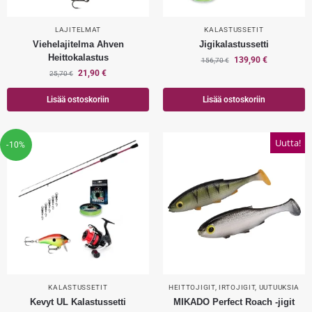
LAJITELMAT
KALASTUSSETIT
Viehelajitelma Ahven
Jigikalastussetti
Heittokalastus
139,90
€
156,70
€
21,90
€
25,70
€
Lisää ostoskoriin
Lisää ostoskoriin
Uutta!
-10%
KALASTUSSETIT
HEITTOJIGIT
,
IRTOJIGIT
,
UUTUUKSIA
Kevyt UL Kalastussetti
MIKADO Perfect Roach -jigit