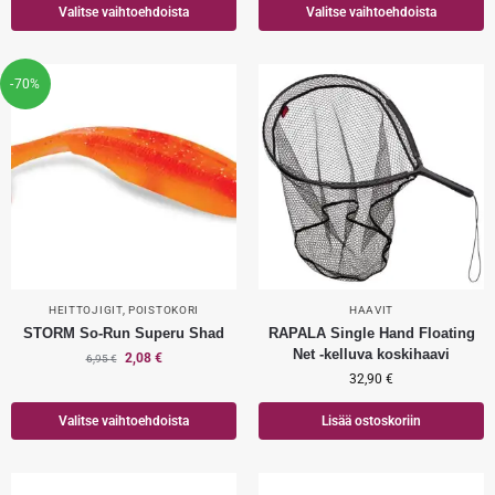
Valitse vaihtoehdoista
Valitse vaihtoehdoista
-70%
HEITTOJIGIT
,
POISTOKORI
HAAVIT
STORM So-Run Superu Shad
RAPALA Single Hand Floating
Net -kelluva koskihaavi
2,08
€
6,95
€
32,90
€
Valitse vaihtoehdoista
Lisää ostoskoriin