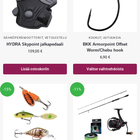
SÄHKÖPERÄMOOTTORIT
,
VETOUISTELU
KOUKUT
,
UUTUUKSIA
HYDRA Skypoint jalkapedaali
BKK Armorpoint Offset
Worm/Chebu hook
109,00
€
6,90
€
Lisää ostoskoriin
Valitse vaihtoehdoista
-15%
-11%