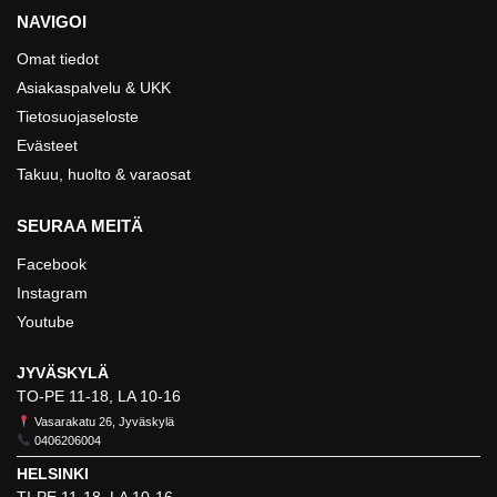
NAVIGOI
Omat tiedot
Asiakaspalvelu & UKK
Tietosuojaseloste
Evästeet
Takuu, huolto & varaosat
SEURAA MEITÄ
Facebook
Instagram
Youtube
JYVÄSKYLÄ
TO-PE 11-18, LA 10-16
Vasarakatu 26, Jyväskylä
0406206004
HELSINKI
TI-PE 11-18, LA 10-16