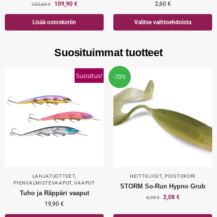
109,90
€
2,60
€
122,60
€
Lisää ostoskoriin
Valitse vaihtoehdoista
Suosituimmat tuotteet
Suositus!
-70%
LAHJATUOTTEET
,
HEITTOJIGIT
,
POISTOKORI
PIENVALMISTEVAAPUT
,
VAAPUT
STORM So-Run Hypno Grub
Tuho ja Räppäri vaaput
2,08
€
6,95
€
19,90
€