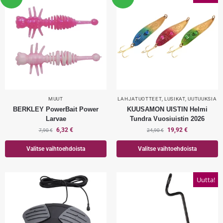
MUUT
LAHJATUOTTEET
,
LUSIKAT
,
UUTUUKSIA
BERKLEY PowerBait Power
KUUSAMON UISTIN Helmi
Larvae
Tundra Vuosiuistin 2026
6,32
€
19,92
€
7,90
€
24,90
€
Valitse vaihtoehdoista
Valitse vaihtoehdoista
Uutta!