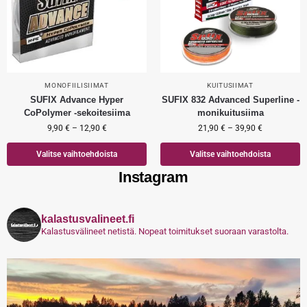
MONOFIILISIIMAT
KUITUSIIMAT
SUFIX Advance Hyper
SUFIX 832 Advanced Superline -
CoPolymer -sekoitesiima
monikuitusiima
9,90
€
–
12,90
€
21,90
€
–
39,90
€
Valitse vaihtoehdoista
Valitse vaihtoehdoista
Instagram
kalastusvalineet.fi
Kalastusvälineet netistä. Nopeat toimitukset suoraan varastolta.