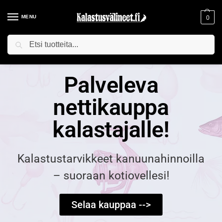
MENU
0
Haku
ILMAINEN TOIMITUS YLI 75€ TILAUKSILLE!
Palveleva
nettikauppa
kalastajalle!
Kalastustarvikkeet kanuunahinnoilla
– suoraan kotiovellesi!
Selaa kauppaa -->