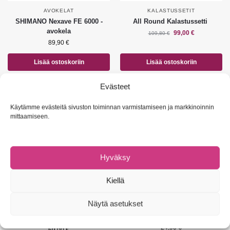
AVOKELAT
KALASTUSSETIT
SHIMANO Nexave FE 6000 -
All Round Kalastussetti
avokela
99,00
€
109,80
€
89,90
€
Lisää ostoskoriin
Lisää ostoskoriin
Evästeet
Uusia värejä!
Käytämme evästeitä sivuston toiminnan varmistamiseen ja markkinoinnin
mittaamiseen.
Hyväksy
Kiellä
AVOKELAVAVAT
JIGIPÄÄT, -KOUKUT JA -
Näytä asetukset
TARVIKKEET
SHIMANO Catana GX -
VMC Shallow Mustache
avokelavapa
24,90
€