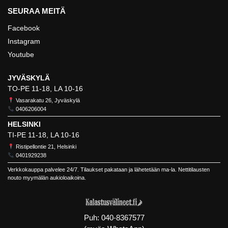
SEURAA MEITÄ
Facebook
Instagram
Youtube
JYVÄSKYLÄ
TO-PE 11-18, LA 10-16
Vasarakatu 26, Jyväskylä
0406206004
HELSINKI
TI-PE 11-18, LA 10-16
Ristipellontie 21, Helsinki
0401929238
Verkkokauppa palvelee 24/7. Tilaukset pakataan ja lähetetään ma-la. Nettitilausten
nouto myymälän aukioloaikoina.
Puh:
040-8367577