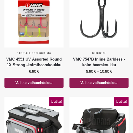
KOUKUT
,
UUTUUKSIA
KOUKUT
VMC 4551 UV Assorted Round
VMC 7547B Inline Barbless -
1X Strong -kolmihaarakoukku
kolmihaarakoukku
6,90
€
8,90
€
–
10,90
€
Valitse vaihtoehdoista
Valitse vaihtoehdoista
Uutta!
Uutta!