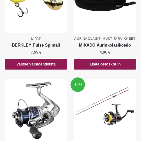
LIPAT
AURINKOLASIT
,
MUUT TARVIKKEET
BERKLEY Pulse Spintail
MIKADO Aurinkolasikotelo
7,99
€
4,90
€
Valitse vaihtoehdoista
Lisää ostoskoriin
-10%