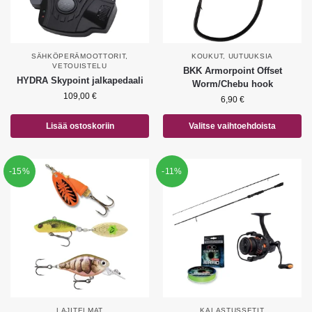
SÄHKÖPERÄMOOTTORIT
,
KOUKUT
,
UUTUUKSIA
VETOUISTELU
BKK Armorpoint Offset
HYDRA Skypoint jalkapedaali
Worm/Chebu hook
109,00
€
6,90
€
Lisää ostoskoriin
Valitse vaihtoehdoista
-15%
-11%
LAJITELMAT
KALASTUSSETIT