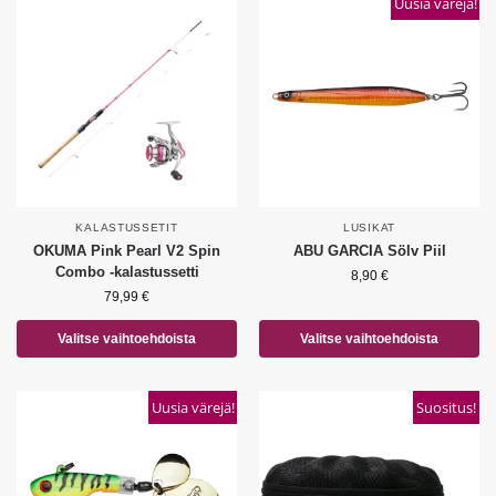
Uusia värejä!
KALASTUSSETIT
LUSIKAT
OKUMA Pink Pearl V2 Spin
ABU GARCIA Sölv Piil
Combo -kalastussetti
8,90
€
79,99
€
Valitse vaihtoehdoista
Valitse vaihtoehdoista
Uusia värejä!
Suositus!