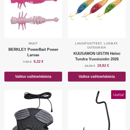
MUUT
LAHJATUOTTEET
,
LUSIKAT
,
UUTUUKSIA
BERKLEY PowerBait Power
KUUSAMON UISTIN Helmi
Larvae
Tundra Vuosiuistin 2026
6,32
€
7,90
€
19,92
€
24,90
€
Valitse vaihtoehdoista
Valitse vaihtoehdoista
Uutta!