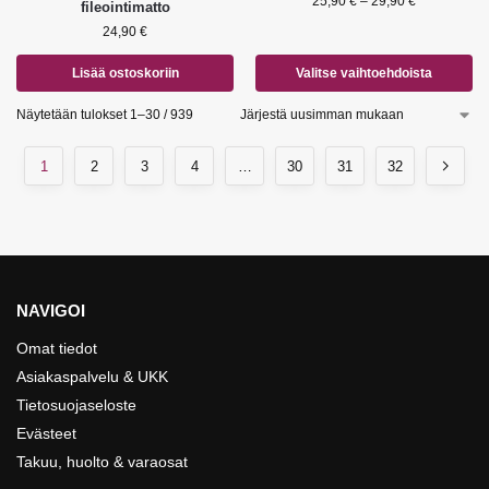
25,90
€
–
29,90
€
fileointimatto
24,90
€
Lisää ostoskoriin
Valitse vaihtoehdoista
Näytetään tulokset 1–30 / 939
1
2
3
4
…
30
31
32
NAVIGOI
Omat tiedot
Asiakaspalvelu & UKK
Tietosuojaseloste
Evästeet
Takuu, huolto & varaosat