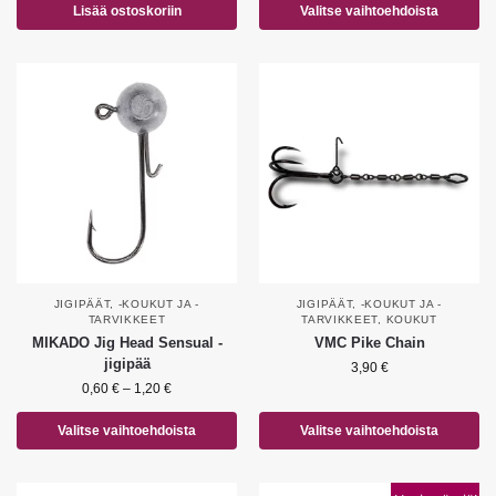
Lisää ostoskoriin
Valitse vaihtoehdoista
JIGIPÄÄT, -KOUKUT JA -
JIGIPÄÄT, -KOUKUT JA -
TARVIKKEET
TARVIKKEET
,
KOUKUT
MIKADO Jig Head Sensual -
VMC Pike Chain
jigipää
3,90
€
0,60
€
–
1,20
€
Valitse vaihtoehdoista
Valitse vaihtoehdoista