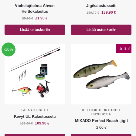
Viehelajitelma Ahven
Jigikalastussetti
Heittokalastus
139,90
€
156,70
€
21,90
€
25,70
€
Lisää ostoskoriin
Lisää ostoskoriin
Uutta!
-10%
KALASTUSSETIT
HEITTOJIGIT
,
IRTOJIGIT
,
UUTUUKSIA
Kevyt UL Kalastussetti
MIKADO Perfect Roach -jigit
109,90
€
122,60
€
2,60
€