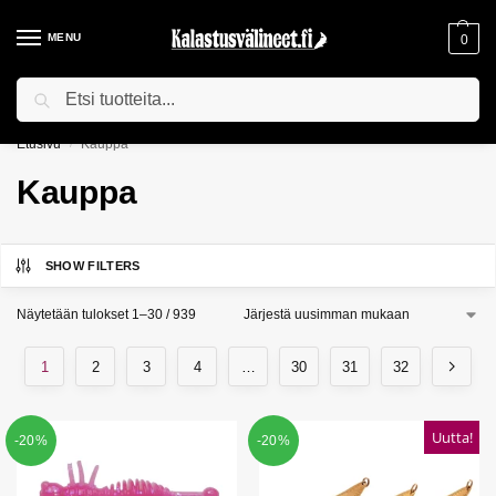
MENU
0
Haku
ILMAINEN TOIMITUS YLI 75€ TILAUKSILLE!
Etusivu
Kauppa
/
Kauppa
SHOW FILTERS
Näytetään tulokset 1–30 / 939
1
2
3
4
…
30
31
32
Uutta!
-20%
-20%