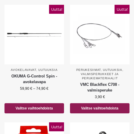
Uutta!
Uutta!
AVOKELAVAVAT
,
UUTUUKSIA
PERUKESIIMAT
,
UUTUUKSIA
,
VALMISPERUKKEET JA
OKUMA G-Control Spin -
PERUKEMATERIAALIT
avokelavapa
VMC Blackflex C708 -
59,90
€
–
74,90
€
valmisperuke
3,90
€
Valitse vaihtoehdoista
Valitse vaihtoehdoista
Uutta!