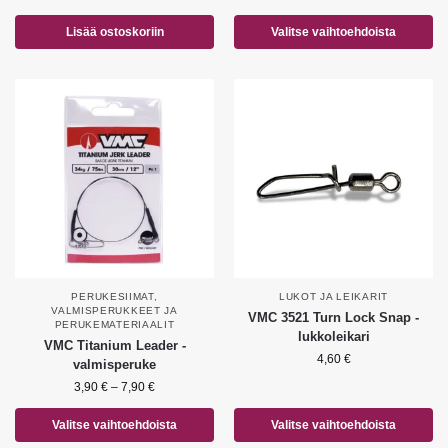
Lisää ostoskoriin
Valitse vaihtoehdoista
PERUKESIIMAT
,
LUKOT JA LEIKARIT
VALMISPERUKKEET JA
VMC 3521 Turn Lock Snap -
PERUKEMATERIAALIT
lukkoleikari
VMC Titanium Leader -
4,60
€
valmisperuke
3,90
€
–
7,90
€
Valitse vaihtoehdoista
Valitse vaihtoehdoista