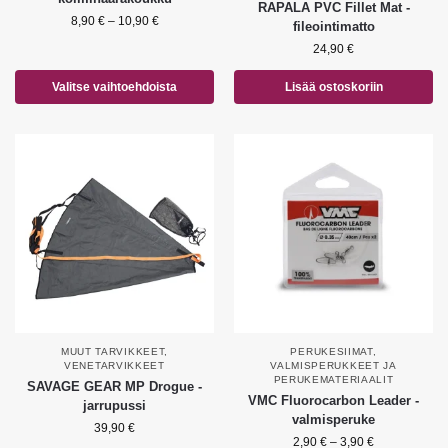
RAPALA PVC Fillet Mat -
8,90
€
–
10,90
€
fileointimatto
24,90
€
Valitse vaihtoehdoista
Lisää ostoskoriin
MUUT TARVIKKEET
,
PERUKESIIMAT
,
VENETARVIKKEET
VALMISPERUKKEET JA
PERUKEMATERIAALIT
SAVAGE GEAR MP Drogue -
VMC Fluorocarbon Leader -
jarrupussi
valmisperuke
39,90
€
2,90
€
–
3,90
€