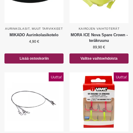
AURINKOLASIT
,
MUUT TARVIKKEET
KAIROJEN VAIHTOTERÄT
MIKADO Aurinkolasikotelo
MORA ICE Nova Spare Crown -
teräkruunu
4,90
€
89,90
€
Lisää ostoskoriin
Valitse vaihtoehdoista
Uutta!
Uutta!