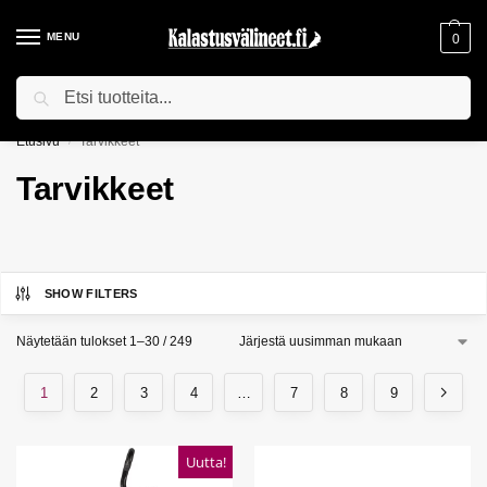
MENU
0
Haku
ILMAINEN TOIMITUS YLI 75€ TILAUKSILLE!
Etusivu
Tarvikkeet
/
Tarvikkeet
SHOW FILTERS
Näytetään tulokset 1–30 / 249
1
2
3
4
…
7
8
9
Uutta!