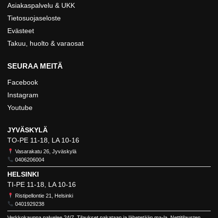
Asiakaspalvelu & UKK
Tietosuojaseloste
Evästeet
Takuu, huolto & varaosat
SEURAA MEITÄ
Facebook
Instagram
Youtube
JYVÄSKYLÄ
TO-PE 11-18, LA 10-16
Vasarakatu 26, Jyväskylä
0406206004
HELSINKI
TI-PE 11-18, LA 10-16
Ristipellontie 21, Helsinki
0401929238
Verkkokauppa palvelee 24/7. Tilaukset pakataan ja lähetetään ma-la. Nettitilausten