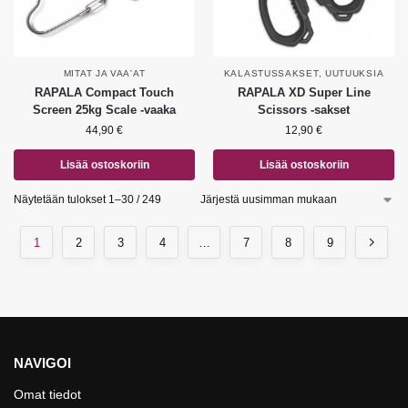
MITAT JA VAA'AT
KALASTUSSAKSET
,
UUTUUKSIA
RAPALA Compact Touch
RAPALA XD Super Line
Screen 25kg Scale -vaaka
Scissors -sakset
44,90
€
12,90
€
Lisää ostoskoriin
Lisää ostoskoriin
Näytetään tulokset 1–30 / 249
1
2
3
4
…
7
8
9
NAVIGOI
Omat tiedot