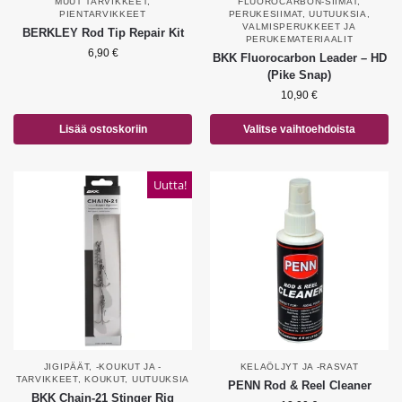
MUUT TARVIKKEET
,
FLUOROCARBON-SIIMAT
,
PIENTARVIKKEET
PERUKESIIMAT
,
UUTUUKSIA
,
VALMISPERUKKEET JA
BERKLEY Rod Tip Repair Kit
PERUKEMATERIAALIT
6,90
€
BKK Fluorocarbon Leader – HD
(Pike Snap)
10,90
€
Lisää ostoskoriin
Valitse vaihtoehdoista
Uutta!
JIGIPÄÄT, -KOUKUT JA -
KELAÖLJYT JA -RASVAT
TARVIKKEET
,
KOUKUT
,
UUTUUKSIA
PENN Rod & Reel Cleaner
BKK Chain-21 Stinger Rig