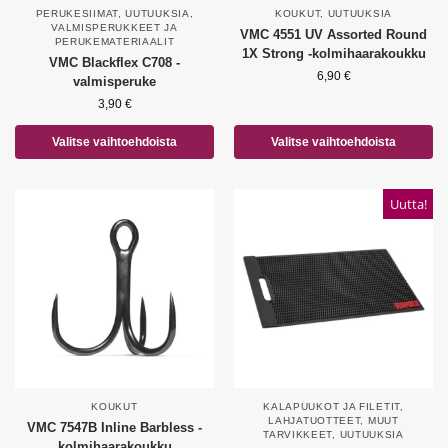
PERUKESIIMAT
,
UUTUUKSIA
,
KOUKUT
,
UUTUUKSIA
VALMISPERUKKEET JA
VMC 4551 UV Assorted Round
PERUKEMATERIAALIT
1X Strong -kolmihaarakoukku
VMC Blackflex C708 -
6,90
€
valmisperuke
3,90
€
Valitse vaihtoehdoista
Valitse vaihtoehdoista
Uutta!
KOUKUT
KALAPUUKOT JA FILETIT
,
LAHJATUOTTEET
,
MUUT
VMC 7547B Inline Barbless -
TARVIKKEET
,
UUTUUKSIA
kolmihaarakoukku