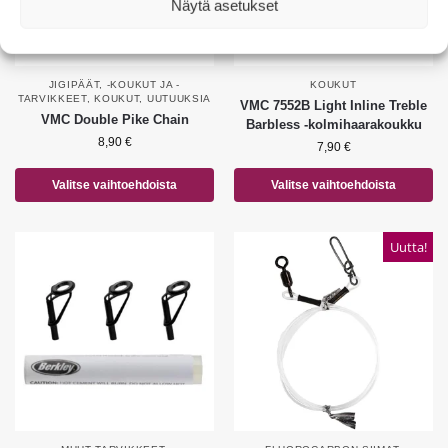
Näytä asetukset
JIGIPÄÄT, -KOUKUT JA -
KOUKUT
TARVIKKEET
,
KOUKUT
,
UUTUUKSIA
VMC 7552B Light Inline Treble
VMC Double Pike Chain
Barbless -kolmihaarakoukku
8,90
€
7,90
€
Valitse vaihtoehdoista
Valitse vaihtoehdoista
Uutta!