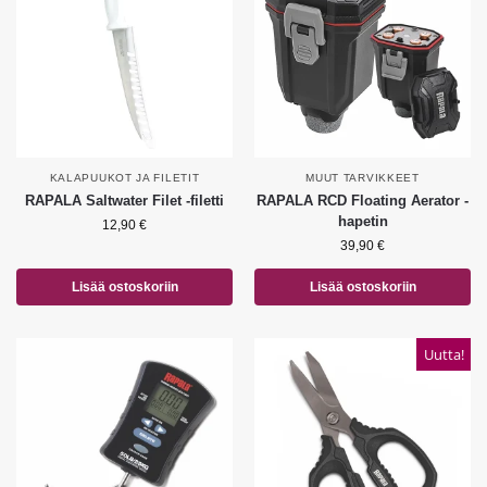
KALAPUUKOT JA FILETIT
MUUT TARVIKKEET
RAPALA Saltwater Filet -filetti
RAPALA RCD Floating Aerator -
hapetin
12,90
€
39,90
€
Lisää ostoskoriin
Lisää ostoskoriin
Uutta!