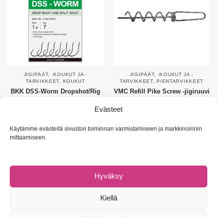
JIGIPÄÄT, -KOUKUT JA -
JIGIPÄÄT, -KOUKUT JA -
TARVIKKEET
,
KOUKUT
TARVIKKEET
,
PIENTARVIKKEET
BKK DSS-Worm Dropshot/Rig
VMC Refill Pike Screw -jigiruuvi
Hook
3,90
€
Evästeet
4,90
€
Käytämme evästeitä sivuston toiminnan varmistamiseen ja markkinoinnin
Valitse vaihtoehdoista
Valitse vaihtoehdoista
mittaamiseen.
Uutta!
Hyväksy
Kiellä