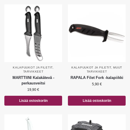
KALAPUUKOT JA FILETIT
,
KALAPUUKOT JA FILETIT
,
MUUT
TARVIKKEET
TARVIKKEET
MARTTIINI Kalakätevä -
RAPALA Filet Fork -kalapiikki
perkausveitsi
5,90
€
19,90
€
Lisää ostoskoriin
Lisää ostoskoriin