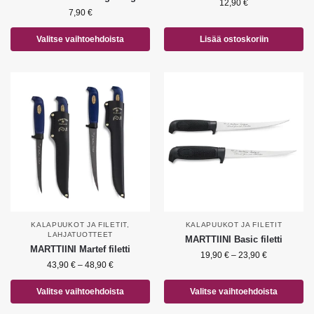
12,90
€
7,90
€
Valitse vaihtoehdoista
Lisää ostoskoriin
KALAPUUKOT JA FILETIT
,
KALAPUUKOT JA FILETIT
LAHJATUOTTEET
MARTTIINI Basic filetti
MARTTIINI Martef filetti
19,90
€
–
23,90
€
43,90
€
–
48,90
€
Valitse vaihtoehdoista
Valitse vaihtoehdoista