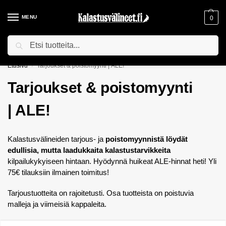
MENU
0
Haku
ILMAINEN TOIMITUS YLI 75€ TILAUKSILLE!
Etusivu
Tarjoukset & poistomyynti | ALE!
/
Tarjoukset & poistomyynti
| ALE!
Kalastusvälineiden tarjous- ja
poistomyynnistä löydät
edullisia, mutta laadukkaita kalastustarvikkeita
kilpailukykyiseen hintaan. Hyödynnä huikeat ALE-hinnat heti! Yli
75€ tilauksiin ilmainen toimitus!
Tarjoustuotteita on rajoitetusti. Osa tuotteista on poistuvia
malleja ja viimeisiä kappaleita.