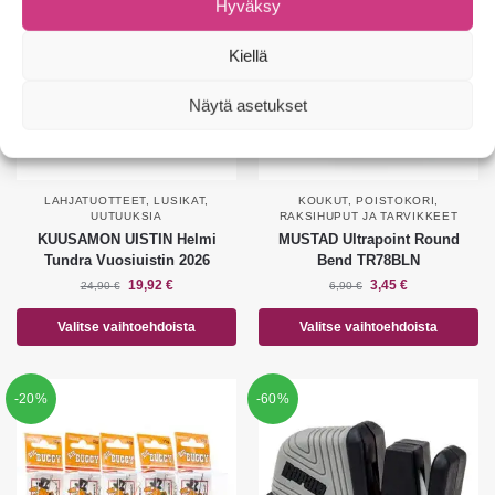
Hyväksy
Kiellä
Näytä asetukset
LAHJATUOTTEET
,
LUSIKAT
,
KOUKUT
,
POISTOKORI
,
UUTUUKSIA
RAKSIHUPUT JA TARVIKKEET
KUUSAMON UISTIN Helmi
MUSTAD Ultrapoint Round
Tundra Vuosiuistin 2026
Bend TR78BLN
19,92
€
3,45
€
24,90
€
6,90
€
Valitse vaihtoehdoista
Valitse vaihtoehdoista
-20%
-60%