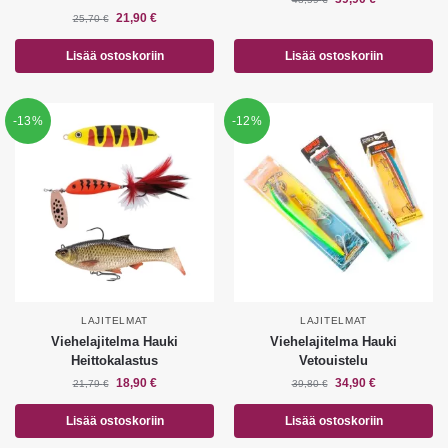
21,90
€
25,70
€
Lisää ostoskoriin
Lisää ostoskoriin
-13%
-12%
LAJITELMAT
LAJITELMAT
Viehelajitelma Hauki
Viehelajitelma Hauki
Heittokalastus
Vetouistelu
18,90
€
34,90
€
21,79
€
39,80
€
Lisää ostoskoriin
Lisää ostoskoriin