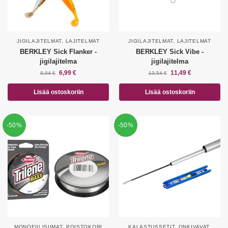
JIGILAJITELMAT
,
LAJITELMAT
JIGILAJITELMAT
,
LAJITELMAT
BERKLEY Sick Flanker -
BERKLEY Sick Vibe -
jigilajitelma
jigilajitelma
6,99
€
11,49
€
8,94
€
13,54
€
Lisää ostoskoriin
Lisää ostoskoriin
-50%
-50%
MONOFIILISIIMAT
,
POISTOKORI
KALASTUSSETIT
,
ONKIVAVAT
,