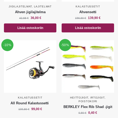
JIGILAJITELMAT
,
LAJITELMAT
KALASTUSSETIT
Ahven jigilajitelma
Ahvensetti
36,00
€
139,90
€
42,68
€
156,60
€
Lisää ostoskoriin
Lisää ostoskoriin
-10%
-50%
KALASTUSSETIT
HEITTOJIGIT
,
IRTOJIGIT
,
POISTOKORI
All Round Kalastussetti
BERKLEY Flex Rib Shad -jigit
99,00
€
109,80
€
0,40
€
0,80
€