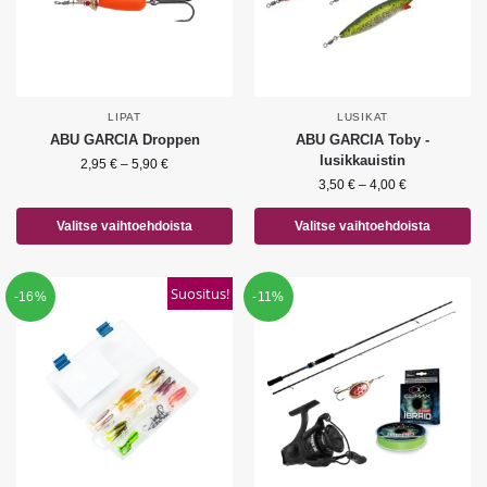
LIPAT
LUSIKAT
ABU GARCIA Droppen
ABU GARCIA Toby -
lusikkauistin
2,95
€
–
5,90
€
3,50
€
–
4,00
€
Valitse vaihtoehdoista
Valitse vaihtoehdoista
Suositus!
-16%
-11%