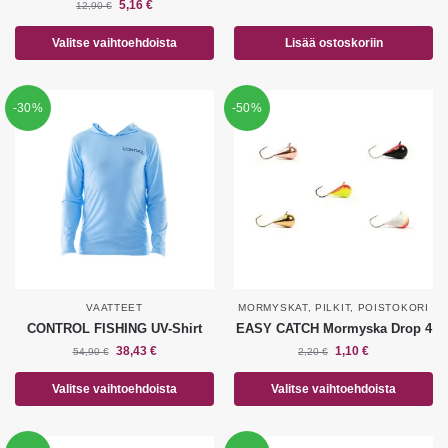
5,16
€
12,90
€
Valitse vaihtoehdoista
Lisää ostoskoriin
-30%
-50%
VAATTEET
MORMYSKAT
,
PILKIT
,
POISTOKORI
CONTROL FISHING UV-Shirt
EASY CATCH Mormyska Drop 4
38,43
€
1,10
€
54,90
€
2,20
€
Valitse vaihtoehdoista
Valitse vaihtoehdoista