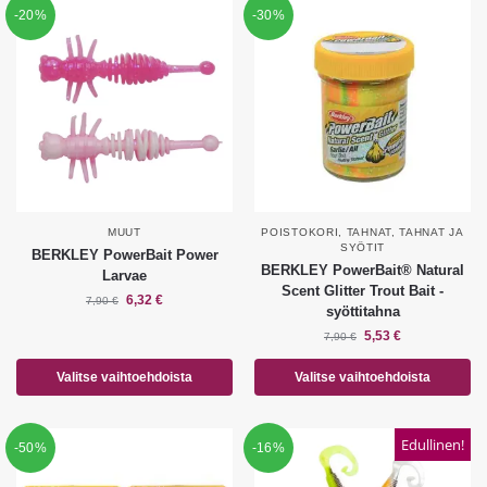
-20%
-30%
MUUT
POISTOKORI
,
TAHNAT
,
TAHNAT JA
SYÖTIT
BERKLEY PowerBait Power
BERKLEY PowerBait® Natural
Larvae
Scent Glitter Trout Bait -
6,32
€
7,90
€
syöttitahna
5,53
€
7,90
€
Valitse vaihtoehdoista
Valitse vaihtoehdoista
Edullinen!
-50%
-16%