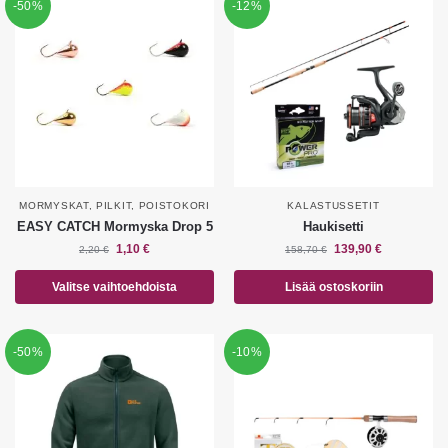
-50%
-12%
MORMYSKAT
,
PILKIT
,
POISTOKORI
KALASTUSSETIT
EASY CATCH Mormyska Drop 5
Haukisetti
1,10
€
139,90
€
2,20
€
158,70
€
Valitse vaihtoehdoista
Lisää ostoskoriin
-50%
-10%