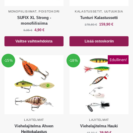
MONOFIILISIIMAT
,
POISTOKORI
KALASTUSSETIT
,
UUTUUKSIA
SUFIX XL Strong -
Tunturi Kalastussetti
monofiilisiima
159,90
€
178,80
€
4,90
€
9,95
€
Valitse vaihtoehdoista
Lisää ostoskoriin
Edullinen!
-15%
-18%
LAJITELMAT
LAJITELMAT
Viehelajitelma Ahven
Viehelajitelma Hauki
Heittokalastus
39,90
€
48,59
€