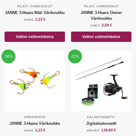
PILKIT
,
VÄRIKOUKUT
PILKIT
,
VÄRIKOUKUT
JANNE 3-Haara Mäti Värikoukku
JANNE 3-Haara Owner
Värikoukku
1,15
€
2,29
€
2,09
€
2,99
€
Valitse vaihtoehdoista
Valitse vaihtoehdoista
-50%
-11%
VÄRIKOUKUT
KALASTUSSETIT
JANNE 3-Haara Värikoukku
Jigikalastussetti
1,15
€
139,90
€
2,29
€
156,70
€