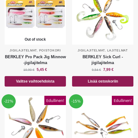
Out of stock
JIGILAJITELMAT
,
POISTOKORI
JIGILAJITELMAT
,
LAJITELMAT
BERKLEY Pro Pack Jig Minnow
BERKLEY Sick Curl -
-jigilajitelma
jigilajitelma
5,45
€
7,99
€
10,90
€
9,54
€
Valitse vaihtoehdoista
Lisää ostoskoriin
Edullinen!
Edullinen!
-22%
-15%