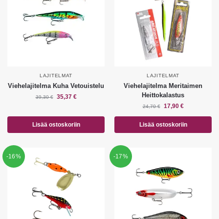
LAJITELMAT
LAJITELMAT
Viehelajitelma Kuha Vetouistelu
Viehelajitelma Meritaimen
Heittokalastus
35,37
€
39,30
€
17,90
€
24,70
€
Lisää ostoskoriin
Lisää ostoskoriin
-16%
-17%