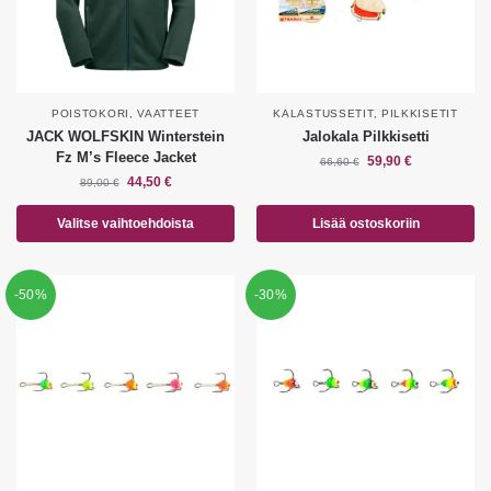
POISTOKORI
,
VAATTEET
KALASTUSSETIT
,
PILKKISETIT
JACK WOLFSKIN Winterstein
Jalokala Pilkkisetti
Fz M’s Fleece Jacket
59,90
€
66,60
€
44,50
€
89,00
€
Valitse vaihtoehdoista
Lisää ostoskoriin
-50%
-30%