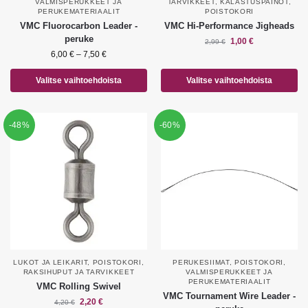
VALMISPERUKKEET JA
TARVIKKEET
,
KALASTUSPAINOT
,
PERUKEMATERIAALIT
POISTOKORI
VMC Fluorocarbon Leader -
VMC Hi-Performance Jigheads
peruke
1,00
€
2,99
€
6,00
€
–
7,50
€
Valitse vaihtoehdoista
Valitse vaihtoehdoista
-48%
-60%
LUKOT JA LEIKARIT
,
POISTOKORI
,
PERUKESIIMAT
,
POISTOKORI
,
RAKSIHUPUT JA TARVIKKEET
VALMISPERUKKEET JA
PERUKEMATERIAALIT
VMC Rolling Swivel
VMC Tournament Wire Leader -
2,20
€
4,20
€