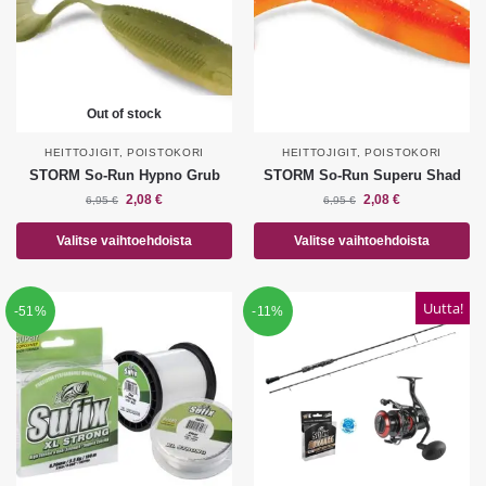
Out of stock
HEITTOJIGIT
,
POISTOKORI
HEITTOJIGIT
,
POISTOKORI
STORM So-Run Hypno Grub
STORM So-Run Superu Shad
2,08
€
2,08
€
6,95
€
6,95
€
Valitse vaihtoehdoista
Valitse vaihtoehdoista
Uutta!
-51%
-11%