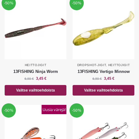
-50%
-50%
HEITTOJIGIT
DROPSHOT-JIGIT
,
HEITTOJIGIT
13FISHING Ninja Worm
13FISHING Vertigo Minnow
3,45
€
3,45
€
6,90
€
6,90
€
Valitse vaihtoehdoista
Valitse vaihtoehdoista
Uusia värejä!
-50%
-50%