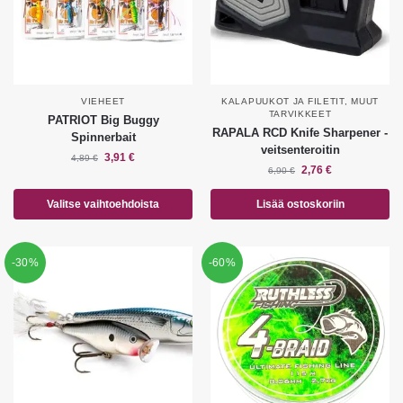
VIEHEET
KALAPUUKOT JA FILETIT
,
MUUT
TARVIKKEET
PATRIOT Big Buggy
RAPALA RCD Knife Sharpener -
Spinnerbait
veitsenteroitin
3,91
€
4,89
€
2,76
€
6,90
€
Valitse vaihtoehdoista
Lisää ostoskoriin
-30%
-60%