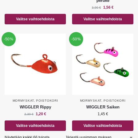
peruke
1,56
€
3,90
€
Valitse vaihtoehdoista
Valitse vaihtoehdoista
-50%
-50%
MORMYSKAT
,
POISTOKORI
MORMYSKAT
,
POISTOKORI
WIGGLER Rippy
WIGGLER Saiken
1,20
€
1,45
€
2,39
€
Valitse vaihtoehdoista
Valitse vaihtoehdoista
Näytetään kaikki 66 tulosta