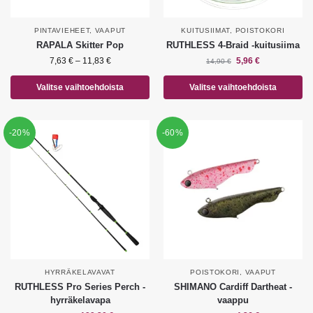
PINTAVIEHEET
,
VAAPUT
KUITUSIIMAT
,
POISTOKORI
RAPALA Skitter Pop
RUTHLESS 4-Braid -kuitusiima
7,63
€
–
11,83
€
5,96
€
14,90
€
Valitse vaihtoehdoista
Valitse vaihtoehdoista
-20%
-60%
HYRRÄKELAVAVAT
POISTOKORI
,
VAAPUT
RUTHLESS Pro Series Perch -
SHIMANO Cardiff Dartheat -
hyrräkelavapa
vaappu