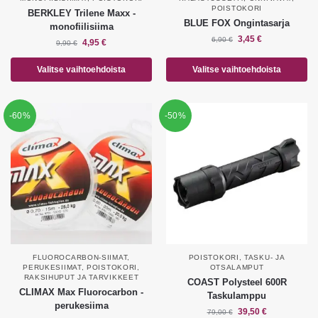
POISTOKORI
BERKLEY Trilene Maxx -
BLUE FOX Ongintasarja
monofiilisiima
3,45
€
6,90
€
4,95
€
9,90
€
Valitse vaihtoehdoista
Valitse vaihtoehdoista
-60%
-50%
FLUOROCARBON-SIIMAT
,
POISTOKORI
,
TASKU- JA
PERUKESIIMAT
,
POISTOKORI
,
OTSALAMPUT
RAKSIHUPUT JA TARVIKKEET
COAST Polysteel 600R
CLIMAX Max Fluorocarbon -
Taskulamppu
perukesiima
39,50
€
79,00
€