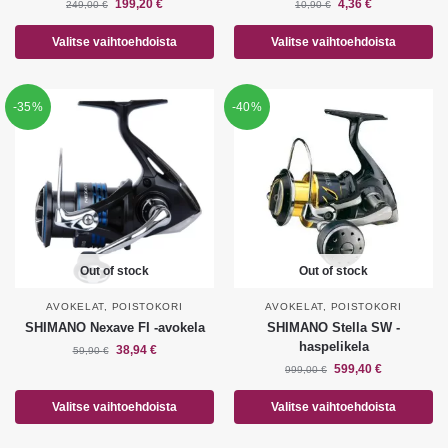
199,20
€
4,36
€
249,00
€
10,90
€
Valitse vaihtoehdoista
Valitse vaihtoehdoista
-35%
-40%
Out of stock
Out of stock
AVOKELAT
,
POISTOKORI
AVOKELAT
,
POISTOKORI
SHIMANO Nexave FI -avokela
SHIMANO Stella SW -
haspelikela
38,94
€
59,90
€
599,40
€
999,00
€
Valitse vaihtoehdoista
Valitse vaihtoehdoista