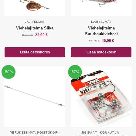
LAJITELMAT
LAJITELMAT
Viehelajitelma Siika
Viehelajitelma
Suurhaukivieheet
22,90
€
27,30
€
46,90
€
56,75
€
Lisää ostoskoriin
Lisää ostoskoriin
-50%
-67%
PERUKESIIMAT
,
POISTOKORI
,
JIGIPÄÄT, -KOUKUT JA -