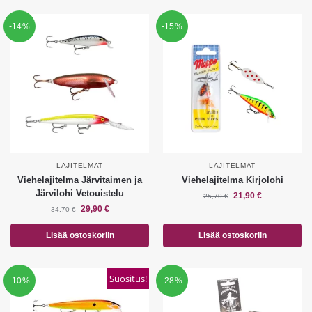
-14%
-15%
LAJITELMAT
LAJITELMAT
Viehelajitelma Järvitaimen ja
Viehelajitelma Kirjolohi
Järvilohi Vetouistelu
21,90
€
25,70
€
29,90
€
34,70
€
Lisää ostoskoriin
Lisää ostoskoriin
Suositus!
-10%
-28%