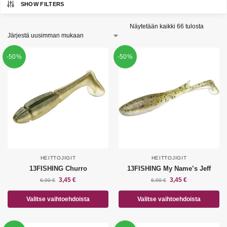
SHOW FILTERS
Näytetään kaikki 66 tulosta
-50%
-50%
HEITTOJIGIT
HEITTOJIGIT
13FISHING Churro
13FISHING My Name’s Jeff
3,45
€
3,45
€
6,90
€
6,90
€
Valitse vaihtoehdoista
Valitse vaihtoehdoista