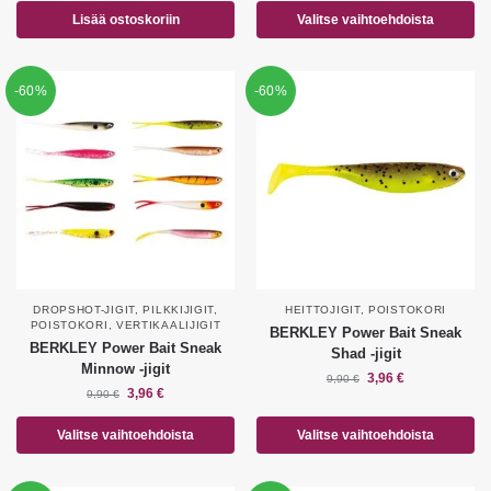
Lisää ostoskoriin
Valitse vaihtoehdoista
-60%
-60%
DROPSHOT-JIGIT
,
PILKKIJIGIT
,
HEITTOJIGIT
,
POISTOKORI
POISTOKORI
,
VERTIKAALIJIGIT
BERKLEY Power Bait Sneak
BERKLEY Power Bait Sneak
Shad -jigit
Minnow -jigit
3,96
€
9,90
€
3,96
€
9,90
€
Valitse vaihtoehdoista
Valitse vaihtoehdoista