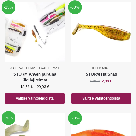
-25%
-50%
JIGILAJITELMAT
,
LAJITELMAT
HEITTOJIGIT
STORM Ahven ja Kuha
STORM Hit Shad
Jigilajitelmat
2,98
€
5,95
€
18,68
€
–
29,93
€
Valitse vaihtoehdoista
Valitse vaihtoehdoista
-70%
-70%