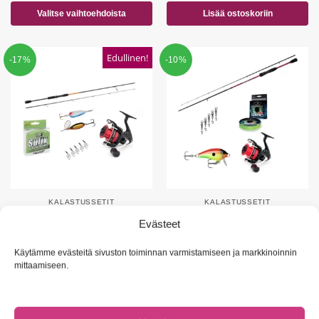
Valitse vaihtoehdoista
Lisää ostoskoriin
Edullinen!
-17%
-10%
KALASTUSSETIT
KALASTUSSETIT
Kalastussetti
Kevyt UL Kalastussetti
Evästeet
85,90
€
109,90
€
103,54
€
122,60
€
Käytämme evästeitä sivuston toiminnan varmistamiseen ja markkinoinnin
Lisää ostoskoriin
Lisää ostoskoriin
mittaamiseen.
Uutta!
-20%
-50%