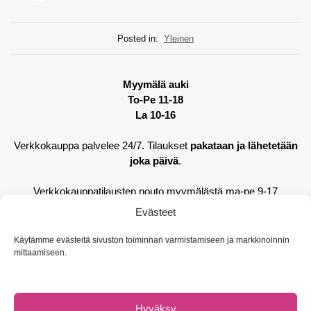
Posted in:
Yleinen
Myymälä auki
To-Pe 11-18
La 10-16
Verkkokauppa palvelee 24/7. Tilaukset
pakataan ja lähetetään
joka päivä
.
Verkkokauppatilausten nouto myymälästä ma-pe 9-17
Evästeet
Käytämme evästeitä sivuston toiminnan varmistamiseen ja markkinoinnin
Vasarakatu 26
mittaamiseen.
40320 Jyväskylä
Puh: 040-8367577
(myös WhatsApp)
Hyväksy