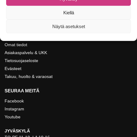
asiakaspalvelu@kalastusvalineet.fi
Kiellä
Näytä asetukset
NAVIGOI
Omat tiedot
Asiakaspalvelu & UKK
Tietosuojaseloste
Evästeet
Takuu, huolto & varaosat
SEURAA MEITÄ
Facebook
Instagram
Youtube
JYVÄSKYLÄ