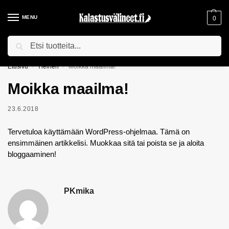
MENU
0
Haku
ILMAINEN TOIMITUS YLI 75€ TILAUKSILLE!
Etusivu
Yleinen
Moikka maailma!
/
/
Moikka maailma!
23.6.2018
Tervetuloa käyttämään WordPress-ohjelmaa. Tämä on
ensimmäinen artikkelisi. Muokkaa sitä tai poista se ja aloita
bloggaaminen!
PKmika