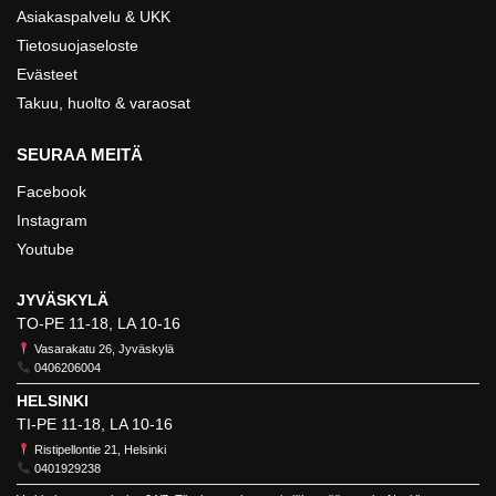
Asiakaspalvelu & UKK
Tietosuojaseloste
Evästeet
Takuu, huolto & varaosat
SEURAA MEITÄ
Facebook
Instagram
Youtube
JYVÄSKYLÄ
TO-PE 11-18, LA 10-16
Vasarakatu 26, Jyväskylä
0406206004
HELSINKI
TI-PE 11-18, LA 10-16
Ristipellontie 21, Helsinki
0401929238