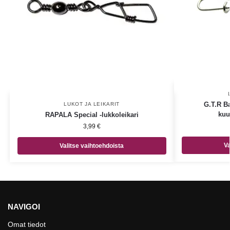
G.T.R Ba
LUKOT JA LEIKARIT
kuu
RAPALA Special -lukkoleikari
3,99
€
Va
Valitse vaihtoehdoista
NAVIGOI
Omat tiedot