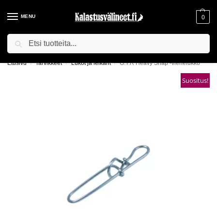
MENU
0
Haku
ILMAINEN TOIMITUS YLI 75€ TILAUKSILLE!
Etusivu
Tarvikkeet
Lukot ja leikarit
G.T.R Heavy Snap -viehelukko
/
/
/
Suositus!