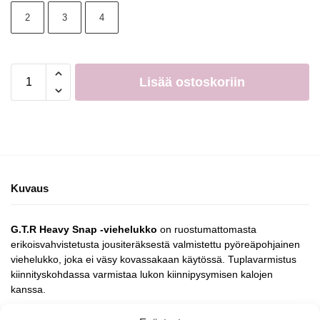
2
3
4
Lisää ostoskoriin
Kuvaus
G.T.R Heavy Snap -viehelukko
on ruostumattomasta
erikoisvahvistetusta jousiteräksestä valmistettu pyöreäpohjainen
viehelukko, joka ei väsy kovassakaan käytössä. Tuplavarmistus
kiinnityskohdassa varmistaa lukon kiinnipysymisen kalojen
kanssa.
Materiaali ruostumatonta jousiterästä