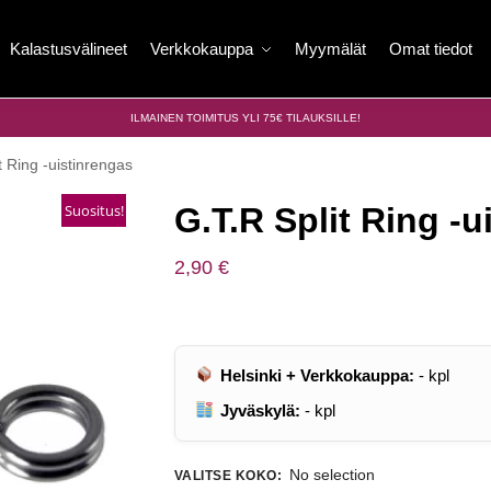
Kalastusvälineet
Verkkokauppa
Myymälät
Omat tiedot
ILMAINEN TOIMITUS YLI 75€ TILAUKSILLE!
t Ring -uistinrengas
Suositus!
G.T.R Split Ring -u
2,90
€
Helsinki + Verkkokauppa:
-
kpl
Jyväskylä:
-
kpl
No selection
VALITSE KOKO
: