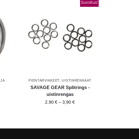
Suositus!
 JA
PIENTARVIKKEET
,
UISTINRENKAAT
T
SAVAGE GEAR Splitrings -
uistinrengas
2,90
€
–
3,90
€