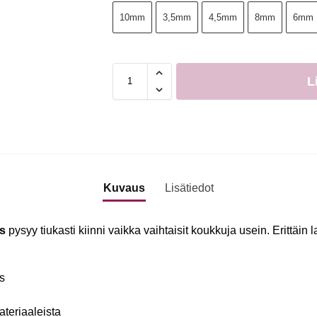
10mm
3,5mm
4,5mm
8mm
6mm
L
Kuvaus
Lisätiedot
as
pysyy tiukasti kiinni vaikka vaihtaisit koukkuja usein. Erittäin
s
ateriaaleista