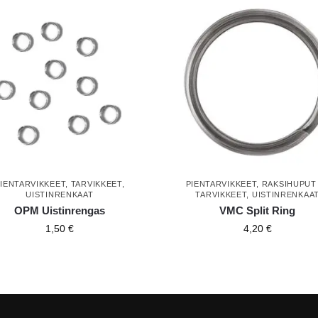
IENTARVIKKEET
,
TARVIKKEET
,
PIENTARVIKKEET
,
RAKSIHUPUT
UISTINRENKAAT
TARVIKKEET
,
UISTINRENKAA
OPM Uistinrengas
VMC Split Ring
1,50
€
4,20
€