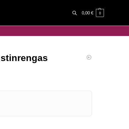
0,00
€
0
Haku
istinrengas