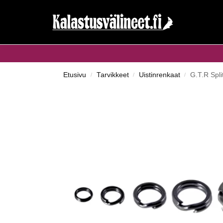
Haku...
Etusivu
Tarvikkeet
Uistinrenkaat
G.T.R Spli
/
/
/