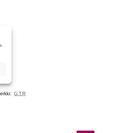
n.
erkki:
G.T.R