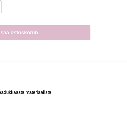
isää ostoskoriin
 laadukkaasta materiaalista