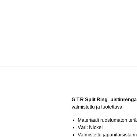
G.T.R Split Ring -uistinreng
valmistettu ja luotettava.
Materiaali ruostumaton terä
Väri: Nickel
Valmistettu japanilaisista m