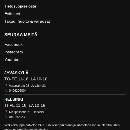
Tietosuojaseloste
Evästeet
Takuu, huolto & varaosat
SEURAA MEITÄ
Facebook
Instagram
Youtube
JYVÄSKYLÄ
TO-PE 11-18, LA 10-16
Vasarakatu 26, Jyväskylä
0406206004
HELSINKI
TI-PE 11-18, LA 10-16
Ristipellontie 21, Helsinki
0401929238
Verkkokauppa palvelee 24/7. Tilaukset pakataan ja lähetetään ma-la. Nettitilausten
nouto myymälän aukioloaikoina.