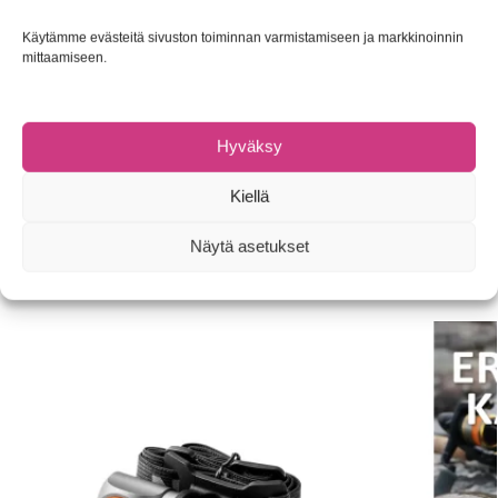
Ruostumaton teräs
Käytämme evästeitä sivuston toiminnan varmistamiseen ja markkinoinnin
GuideFins™ terän hallintaan
mittaamiseen.
Pakkauksen mukana teräsuoja
Gerber tuotteilla takuu 2 vuotta materiaali- ja valmistusvirheille
Hyväksy
Tuotetunnus (SKU):
013658153653
Osastot:
Kalapuukot ja filetit
,
Lahjatuotteet
Kiellä
Tuotemerkki:
Gerber
Näytä asetukset
Tutustu myös