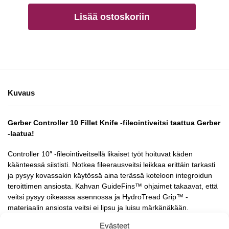
Lisää ostoskoriin
Kuvaus
Gerber Controller 10 Fillet Knife -fileointiveitsi taattua Gerber
-laatua!
Controller 10″ -fileointiveitsellä likaiset työt hoituvat käden
käänteessä siististi. Notkea fileerausveitsi leikkaa erittäin tarkasti
ja pysyy kovassakin käytössä aina terässä koteloon integroidun
teroittimen ansiosta. Kahvan GuideFins™ ohjaimet takaavat, että
veitsi pysyy oikeassa asennossa ja HydroTread Grip™ -
materiaalin ansiosta veitsi ei lipsu ja luisu märkänäkään.
Evästeet
Kokonaispituus 40,5cm, terän pituus 25,4cm