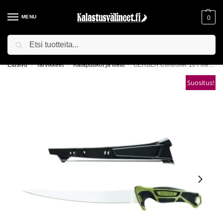
MENU
0
Haku
ILMAINEN TOIMITUS YLI 75€ TILAUKSILLE!
Etusivu
Tarvikkeet
Kalapuukot ja filetit
GERBER Controller 10 Fillet Knife -fileointiveitsi
/
/
/
Suositus!