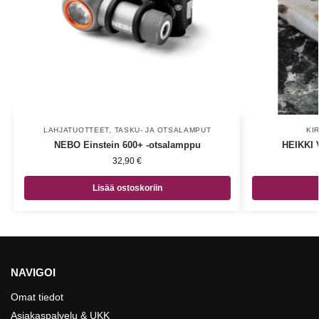
LAHJATUOTTEET
,
TASKU- JA OTSALAMPUT
KI
NEBO Einstein 600+ -otsalamppu
HEIKKI 
32,90
€
Lisää ostoskoriin
NAVIGOI
Omat tiedot
Asiakaspalvelu & UKK