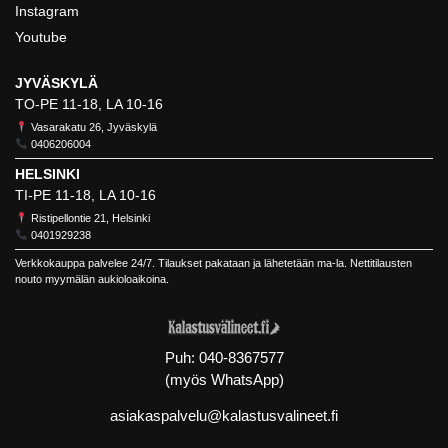
Instagram
Youtube
JYVÄSKYLÄ
TO-PE 11-18, LA 10-16
Vasarakatu 26, Jyväskylä
0406206004
HELSINKI
TI-PE 11-18, LA 10-16
Ristipellontie 21, Helsinki
0401929238
Verkkokauppa palvelee 24/7. Tilaukset pakataan ja lähetetään ma-la. Nettitilausten
nouto myymälän aukioloaikoina.
Puh:
040-8367577
(myös WhatsApp)
asiakaspalvelu@kalastusvalineet.fi