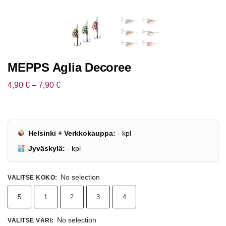
MEPPS Aglia Decoree
4,90
€
–
7,90
€
Helsinki + Verkkokauppa:
-
kpl
Jyväskylä:
-
kpl
No selection
VALITSE KOKO
:
5
1
2
3
4
No selection
VALITSE VÄRI
: