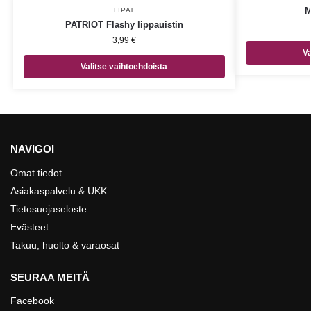
M
LIPAT
PATRIOT Flashy lippauistin
3,99
€
Va
Valitse vaihtoehdoista
NAVIGOI
Omat tiedot
Asiakaspalvelu & UKK
Tietosuojaseloste
Evästeet
Takuu, huolto & varaosat
SEURAA MEITÄ
Facebook