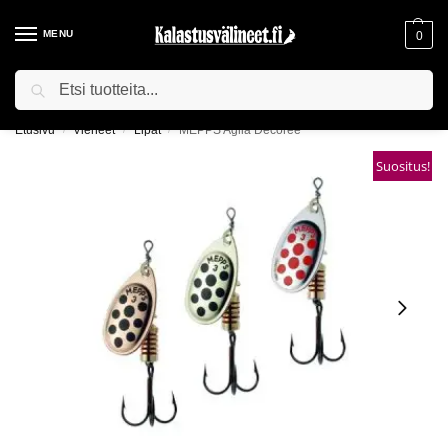
MENU
0
Haku
ILMAINEN TOIMITUS YLI 75€ TILAUKSILLE!
Etusivu
Vieheet
Lipat
MEPPS Aglia Decoree
/
/
/
Suositus!