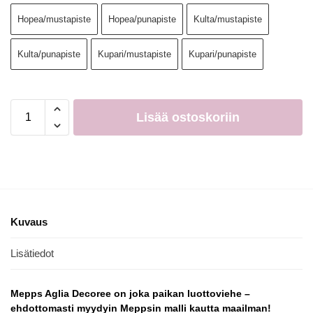
Hopea/mustapiste
Hopea/punapiste
Kulta/mustapiste
Kulta/punapiste
Kupari/mustapiste
Kupari/punapiste
Lisää ostoskoriin
Kuvaus
Lisätiedot
Mepps Aglia Decoree on joka paikan luottoviehe –
ehdottomasti myydyin Meppsin malli kautta maailman!