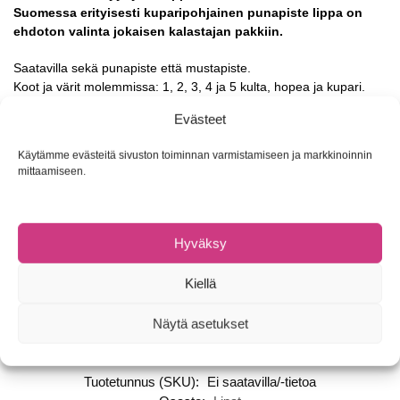
Suomessa erityisesti kuparipohjainen punapiste lippa on
ehdoton valinta jokaisen kalastajan pakkiin.
Saatavilla sekä punapiste että mustapiste.
Koot ja värit molemmissa: 1, 2, 3, 4 ja 5 kulta, hopea ja kupari.
Evästeet
Aglia on aito ja alkuperäinen Meppsin malli, jolla on saatu
lukematon määrä ennätyskaloja kaikkialla maailmassa.
Käytämme evästeitä sivuston toiminnan varmistamiseen ja markkinoinnin
Ahvenmatalikolta tunturipuroille – varmasti toimii!
mittaamiseen.
Uusi koko 5, paino 13g
Malli
Paino
Hyväksy
Aglia Decoree koko 1
3,5 g
Kiellä
Aglia Decoree koko 2
4,5 g
Aglia Decoree koko 3
6,5 g
Näytä asetukset
Tuotetunnus (SKU):
Ei saatavilla/-tietoa