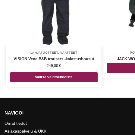
LAHJATUOTTEET
,
VAATTEET
PO
VISION Vene B&B trousers -kalastushousut
JACK WO
249,00
€
Valitse vaihtoehdoista
NAVIGOI
Omat tiedot
Asiakaspalvelu & UKK