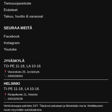
Tietosuojaseloste
Evästeet
Takuu, huolto & varaosat
SEURAA MEITÄ
Facebook
Instagram
Youtube
JYVÄSKYLÄ
TO-PE 11-18, LA 10-16
Vasarakatu 26, Jyväskylä
0406206004
HELSINKI
TI-PE 11-18, LA 10-16
Ristipellontie 21, Helsinki
0401929238
Verkkokauppa palvelee 24/7. Tilaukset pakataan ja lähetetään ma-la. Nettitilausten
nouto myymälän aukioloaikoina.