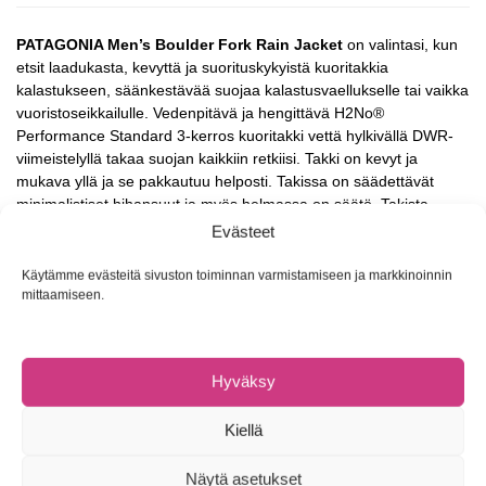
PATAGONIA Men’s Boulder Fork Rain Jacket
on valintasi, kun
etsit laadukasta, kevyttä ja suorituskykyistä kuoritakkia
kalastukseen, säänkestävää suojaa kalastusvaellukselle tai vaikka
vuoristoseikkailulle. Vedenpitävä ja hengittävä H2No®
Performance Standard 3-kerros kuoritakki vettä hylkivällä DWR-
viimeistelyllä takaa suojan kaikkiin retkiisi. Takki on kevyt ja
mukava yllä ja se pakkautuu helposti. Takissa on säädettävät
minimalistiset hihansuut ja myös helmassa on säätö. Takista
löytyy vedenpitävä päävetoketju, yksi rintatasku ja molemmilla
Evästeet
sivuilla on taskut käsien lämmitykseen. Matalaprofiilinen huppu
istuu erilaisten päähineiden päälle tarjoten hyvän näkyvyyden
Käytämme evästeitä sivuston toiminnan varmistamiseen ja markkinoinnin
huonoissa olosuhteissa. Valmistuksessa on käytetty kierrätettyjä
mittaamiseen.
materiaaleja eivätkä ne sisällä haitallisia PFAS -yhdisteitä. Reilun
kaupan Fair Trade Certified™ -ommeltu.
Hyväksy
Materiaali: H2No™ Performance Standard 3-kerros
kuorikangas, 3.7-oz 30-denierin 100% kierrätetty polyesteri
Kiellä
DWR (durable water repellent) -viimeistelty
Miesten Regular fit / normaali istuvuus
Valmistettu reilun kaupan Fair Trade Certified™ -tehtaassa,
Näytä asetukset