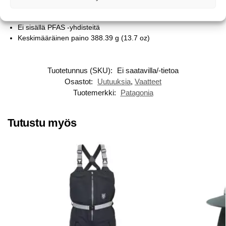
jossa tuotteen valmistaneet ihmiset ansaitsivat palkkion
työstään
Ei sisällä PFAS -yhdisteitä
Keskimääräinen paino 388.39 g (13.7 oz)
Tuotetunnus (SKU):
Ei saatavilla/-tietoa
Osastot:
Uutuuksia
,
Vaatteet
Tuotemerkki:
Patagonia
Tutustu myös