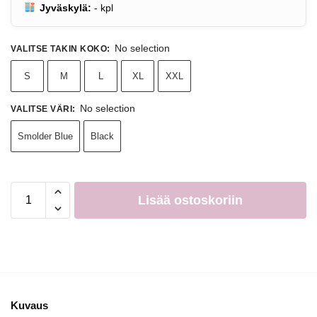
Jyväskylä:
-
kpl
No selection
VALITSE TAKIN KOKO
:
S
M
L
XL
XXL
No selection
VALITSE VÄRI
:
Smolder Blue
Black
Lisää ostoskoriin
Kuvaus