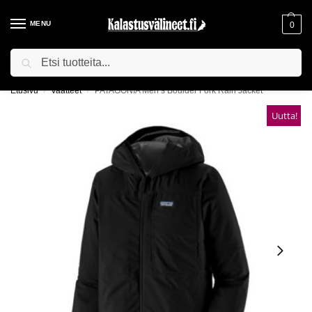
MENU
0
Haku
ILMAINEN TOIMITUS YLI 75€ TILAUKSILLE!
Etusivu
Vaatteet
PATAGONIA Men’s Boulder Fork Rain Jacket
/
/
Uutta!