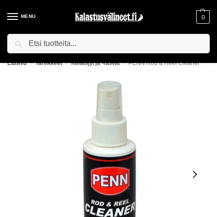
MENU
0
Haku
ILMAINEN TOIMITUS YLI 75€ TILAUKSILLE!
Etusivu
Tarvikkeet
Kelaöljyt ja -rasvat
PENN Rod & Reel Cleaner
/
/
/