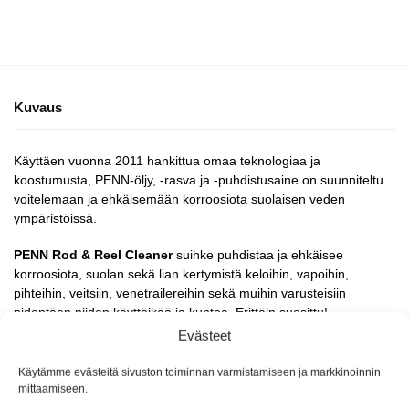
Kuvaus
Käyttäen vuonna 2011 hankittua omaa teknologiaa ja
koostumusta, PENN-öljy, -rasva ja -puhdistusaine on suunniteltu
voitelemaan ja ehkäisemään korroosiota suolaisen veden
ympäristöissä.
PENN Rod & Reel Cleaner
suihke puhdistaa ja ehkäisee
korroosiota, suolan sekä lian kertymistä keloihin, vapoihin,
pihteihin, veitsiin, venetrailereihin sekä muihin varusteisiin
pidentäen niiden käyttöikää ja kuntoa. Erittäin suosittu!
Evästeet
4 oz (118,3 ml) suihkepullo
Käytämme evästeitä sivuston toiminnan varmistamiseen ja markkinoinnin
mittaamiseen.
Tuotetunnus (SKU):
031324187719