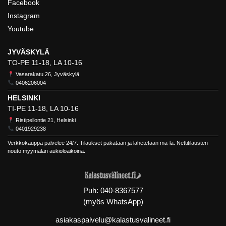
Facebook
Instagram
Youtube
JYVÄSKYLÄ
TO-PE 11-18, LA 10-16
Vasarakatu 26, Jyväskylä
0406206004
HELSINKI
TI-PE 11-18, LA 10-16
Ristipellontie 21, Helsinki
0401929238
Verkkokauppa palvelee 24/7. Tilaukset pakataan ja lähetetään ma-la. Nettitilausten
nouto myymälän aukioloaikoina.
Puh:
040-8367577
(myös WhatsApp)
asiakaspalvelu@kalastusvalineet.fi