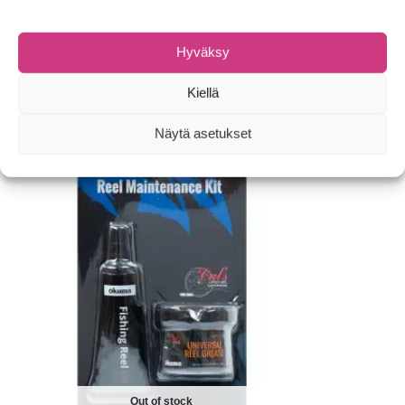
Osasto:
Kelaöljyt ja -rasvat
Tuotemerkki:
Penn
Hyväksy
Tutustu myös
Kiellä
Näytä asetukset
Out of stock