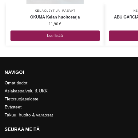
KELAÖLJYT JA -RASVAT
KE
OKUMA Kelan huoltosarja
ABU GARCIA 
11,90
€
Lue lisää
NAVIGOI
Omat tiedot
Asiakaspalvelu & UKK
Tietosuojaseloste
Evästeet
Takuu, huolto & varaosat
SEURAA MEITÄ