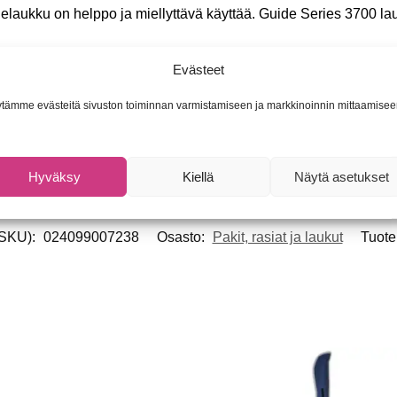
ehelaukku on helppo ja miellyttävä käyttää. Guide Series 3700 
cm
Evästeet
 magneettiset kohdat vieheille ja pihdeille
rasiaa
tämme evästeitä sivuston toiminnan varmistamiseen ja markkinoinnin mittaamisee
skut, joissa molemmissa kantohavat
pussukka
Hyväksy
Kiellä
Näytä asetukset
(SKU):
024099007238
Osasto:
Pakit, rasiat ja laukut
Tuote