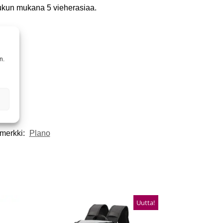
laukun mukana 5 vieherasiaa.
n.
merkki:
Plano
Uutta!