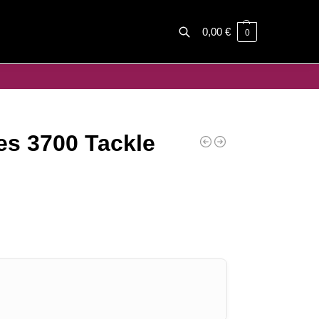
0,00
€
0
Haku
s 3700 Tackle