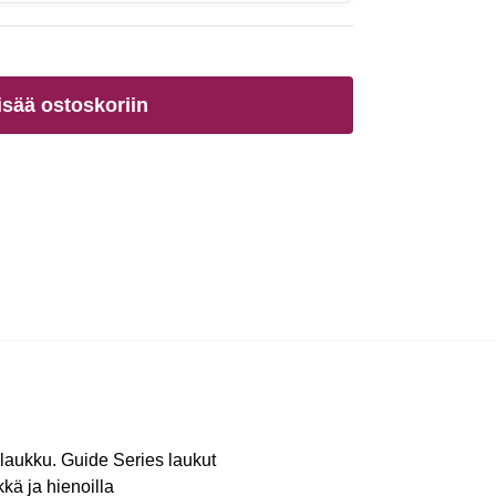
isää ostoskoriin
elaukku. Guide Series laukut
kä ja hienoilla