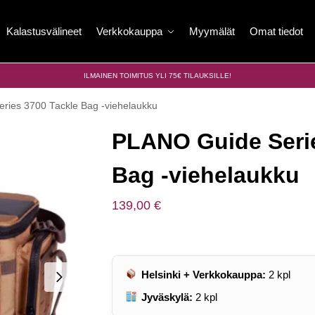
Kalastusvälineet
Verkkokauppa
Myymälät
Omat tiedot
ILMAINEN TOIMITUS YLI 75€ TILAUKSILLE!
ries 3700 Tackle Bag -viehelaukku
PLANO Guide Serie
Bag -viehelaukku
139,00
€
Helsinki + Verkkokauppa:
2
kpl
Jyväskylä:
2
kpl