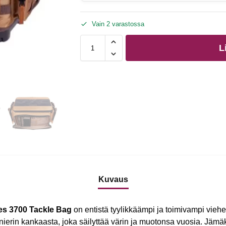
Vain 2 varastossa
L
Kuvaus
es 3700 Tackle Bag
on entistä tyylikkäämpi ja toimivampi vieh
ierin kankaasta, joka säilyttää värin ja muotonsa vuosia. Jämäk