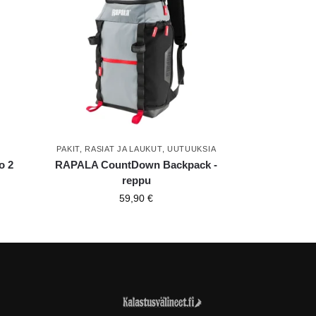
PAKIT, RASIAT JA LAUKUT
,
UUTUUKSIA
o 2
RAPALA CountDown Backpack -
reppu
59,90
€