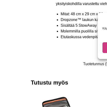
yksityiskohdilla varustettu vi
Mitat: 48 cm x 29 cm x 29 
Dropzone™ laukun kannessa,
Sisältää 5 StowAway viehe
Käy
Molemmilla puolilla sivuta
Etutaskussa vedenpitävä 
Tuotetunnus 
Tutustu myös