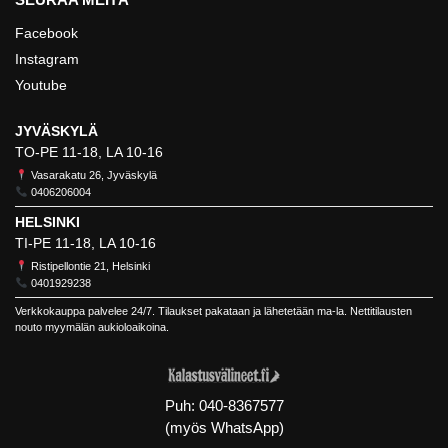
Facebook
Instagram
Youtube
JYVÄSKYLÄ
TO-PE 11-18, LA 10-16
Vasarakatu 26, Jyväskylä
0406206004
HELSINKI
TI-PE 11-18, LA 10-16
Ristipellontie 21, Helsinki
0401929238
Verkkokauppa palvelee 24/7. Tilaukset pakataan ja lähetetään ma-la. Nettitilausten
nouto myymälän aukioloaikoina.
Puh:
040-8367577
(myös WhatsApp)