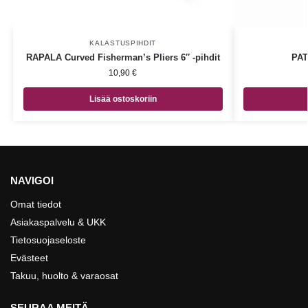
KALASTUSPIHDIT
RAPALA Curved Fisherman’s Pliers 6″ -pihdit
PAT
10,90
€
Lisää ostoskoriin
NAVIGOI
Omat tiedot
Asiakaspalvelu & UKK
Tietosuojaseloste
Evästeet
Takuu, huolto & varaosat
SEURAA MEITÄ