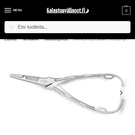
MENU
0
Haku
ILMAINEN TOIMITUS YLI 75€ TILAUKSILLE!
Etusivu
Tarvikkeet
Kalastuspihdit
RAPALA RCD Mitten Forceps -pihdit
/
/
/