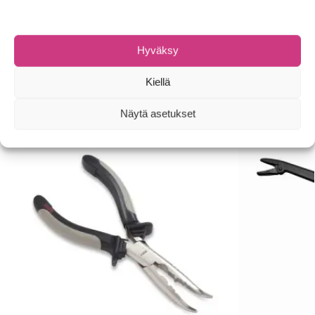
Tuotetunnus (SKU):
022677280493
Osasto:
Kalastuspihdit
Hyväksy
Tuotemerkki:
Rapala
Kiellä
Tutustu myös
Näytä asetukset