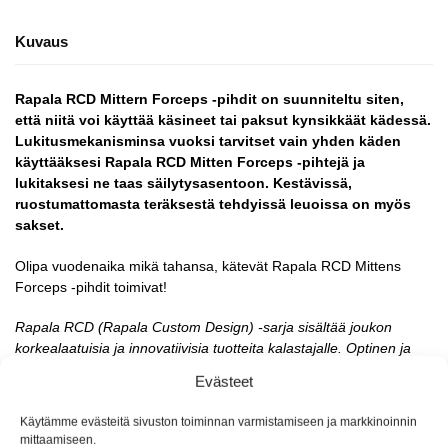
Kuvaus
Rapala RCD Mittern Forceps -pihdit on suunniteltu siten,
että niitä voi käyttää käsineet tai paksut kynsikkäät kädessä.
Lukitusmekanisminsa vuoksi tarvitset vain yhden käden
käyttääksesi Rapala RCD Mitten Forceps -pihtejä ja
lukitaksesi ne taas säilytysasentoon. Kestävissä,
ruostumattomasta teräksestä tehdyissä leuoissa on myös
sakset.
Olipa vuodenaika mikä tahansa, kätevät Rapala RCD Mittens
Forceps -pihdit toimivat!
Rapala RCD (Rapala Custom Design) -sarja sisältää joukon
korkealaatuisia ja innovatiivisia tuotteita kalastajalle. Optinen ja
tekninen laatu sekä käytännöllisyys yhdistävät näitä kalastajan
Evästeet
työkaluja. Tutustu näihin tuotteisin tarkemmin sillä niiden
ominaisuuksissa on menty astetta pidemmälle.
Käytämme evästeitä sivuston toiminnan varmistamiseen ja markkinoinnin
mittaamiseen.