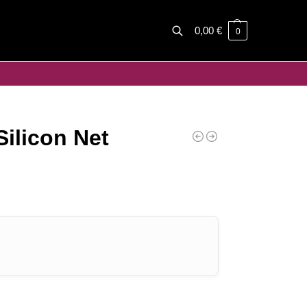
0,00
€
0
Haku
ilicon Net