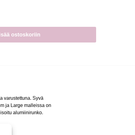
isää ostoskoriin
la varustettuna. Syvä
um ja Large malleissa on
isoitu alumiinirunko.