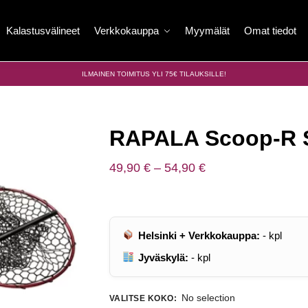
Kalastusvälineet
Verkkokauppa
Myymälät
Omat tiedot
ILMAINEN TOIMITUS YLI 75€ TILAUKSILLE!
RAPALA Scoop-R S
49,90
€
–
54,90
€
Helsinki + Verkkokauppa:
-
kpl
Jyväskylä:
-
kpl
No selection
VALITSE KOKO
: