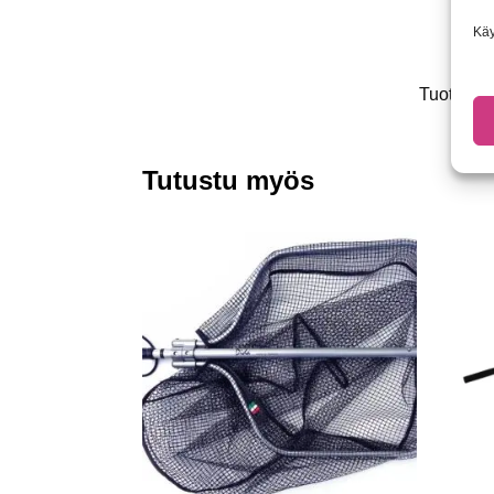
Käy
Tuotetun
Tutustu myös