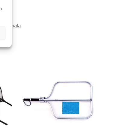
n.
i:
Rapala