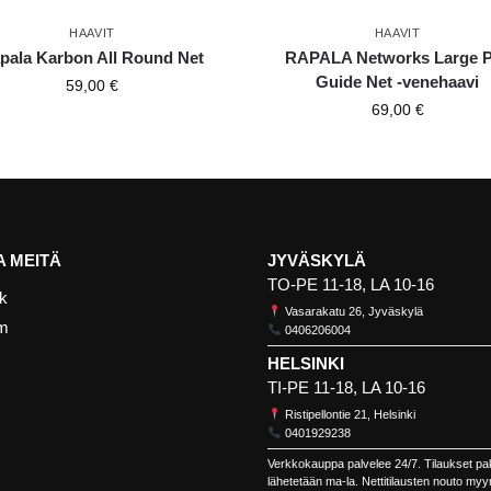
HAAVIT
HAAVIT
pala Karbon All Round Net
RAPALA Networks Large 
Guide Net -venehaavi
59,00
€
69,00
€
 MEITÄ
JYVÄSKYLÄ
TO-PE 11-18, LA 10-16
k
Vasarakatu 26, Jyväskylä
am
0406206004
HELSINKI
TI-PE 11-18, LA 10-16
Ristipellontie 21, Helsinki
0401929238
Verkkokauppa palvelee 24/7. Tilaukset pa
lähetetään ma-la. Nettitilausten nouto my