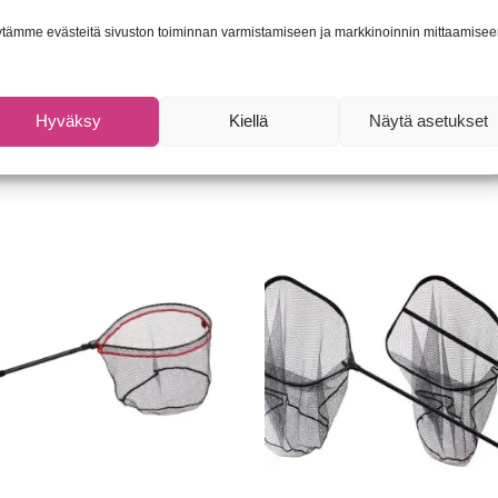
tämme evästeitä sivuston toiminnan varmistamiseen ja markkinoinnin mittaamisee
nus (SKU):
Ei saatavilla/-tietoa
Osasto:
Haavit
Tuotemerkk
Hyväksy
Kiellä
Näytä asetukset