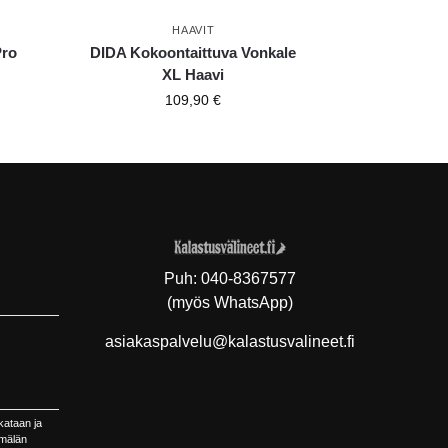
HAAVIT
Pro
DIDA Kokoontaittuva Vonkale
XL Haavi
109,90
€
Puh:
040-8367577
(myös WhatsApp)
asiakaspalvelu@kalastusvalineet.fi
kataan ja
ymälän