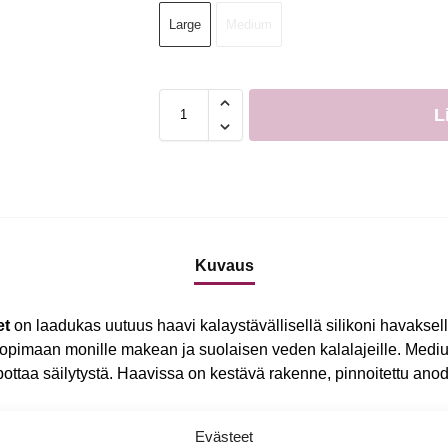
Large
Medium
L
Kuvaus
et
on laadukas uutuus haavi kalaystävällisellä silikoni havaksel
 sopimaan monille makean ja suolaisen veden kalalajeille. Medi
lpottaa säilytystä. Haavissa on kestävä rakenne, pinnoitettu anod
Evästeet