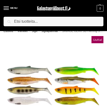
MENU
0
Haku
ILMAINEN TOIMITUS YLI 75€ TILAUKSILLE!
Etusivu
Vieheet
Jigit
Jigilajitelmat
SAVAGE GEAR 3D Herring Shad Mix -lajitelma
/
/
/
/
Uutta!