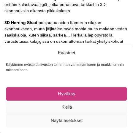
erittäin kalastavaa jigiä, jotka perustuvat tarkkoihin 3D-
skannauksiin oikeasta pikkukalasta.
3D Herring Shad
pohjautuu aidon Itämeren silakan
skannaukseen, mutta jäljittelee myös monia muita makean veden
saaliskaloja, kuten siikaa, särkeä… Herkällä lapiopyrstöllä
varustetussa kalajigissä on uskomattoman tarkat yksityiskohdat
sekä houkutteleva rullaava ja potkiva uintiliike. Leveät kyljet
Evästeet
välkkyvät kaloja houkuttelevalla tavalla sekä realistiset evät
lisäävät liikettä. Pyrstössä on myös ääntä tuottava helmi. Erittäin
Käytämme evästeitä sivuston toiminnan varmistamiseen ja markkinoinnin
pehmeästä PVC-materiaalista valmistettu viehe on viimeistelty
mittaamiseen.
upeilla väreillä ja iskua laukaisevalla hajusteella. Vatsapuolen ura
on suunniteltu stinger-rigin helppoa kiinnitystä varten.
3D-skannatut yksityiskohdat
Hyväksy
Epoksisilmät
Iskuja laukaiseva tuoksu
Kiellä
4 jigiä/pakkaus
Kokovaihtoehdot
9cm/5g
ja
11cm/9g
Näytä asetukset
Koko
17.5cm/35g
saatavilla tuotteessa
SAVAGE GEAR 3D