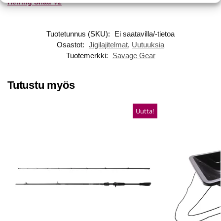
Herring Shad V2
Tuotetunnus (SKU):
Ei saatavilla/-tietoa
Osastot:
Jigilajitelmat
,
Uutuuksia
Tuotemerkki:
Savage Gear
Tutustu myös
Uutta!