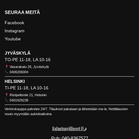
SEURAA MEITÄ
Facebook
Instagram
Youtube
JYVÄSKYLÄ
TO-PE 11-18, LA 10-16
Vasarakatu 26, Jyväskylä
0406206004
HELSINKI
TI-PE 11-18, LA 10-16
Ristipellontie 21, Helsinki
0401929238
Verkkokauppa palvelee 24/7. Tilaukset pakataan ja lähetetään ma-la. Nettitilausten
nouto myymälän aukioloaikoina.
Puh:
040-8367577