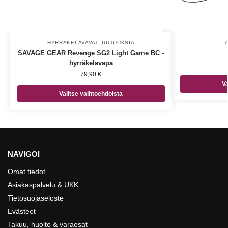
HYRRÄKELAVAVAT
,
UUTUUKSIA
SAVAGE GEAR Revenge SG2 Light Game BC -
hyrräkelavapa
79,90
€
Va
Valitse vaihtoehdoista
NAVIGOI
Omat tiedot
Asiakaspalvelu & UKK
Tietosuojaseloste
Evästeet
Takuu, huolto & varaosat