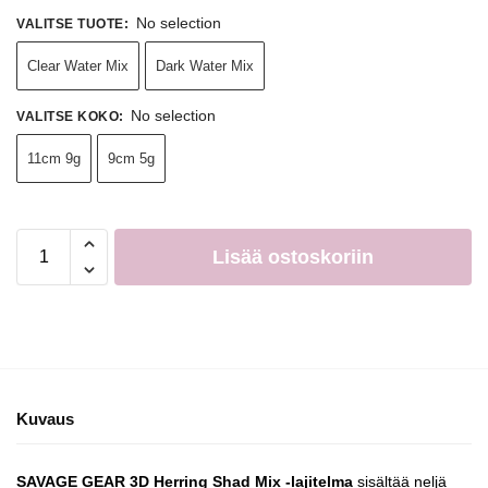
No selection
VALITSE TUOTE
:
Clear Water Mix
Dark Water Mix
No selection
VALITSE KOKO
:
11cm 9g
9cm 5g
Lisää ostoskoriin
Kuvaus
SAVAGE GEAR 3D Herring Shad Mix -lajitelma
sisältää neljä