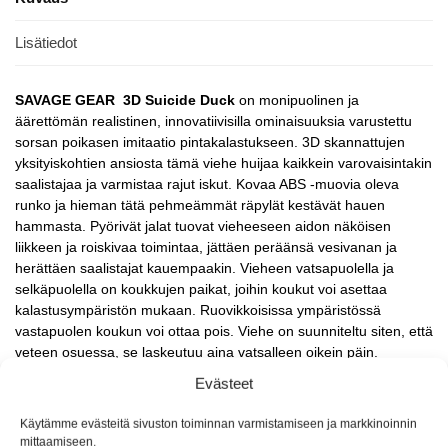
Lisätiedot
SAVAGE GEAR 3D Suicide Duck
on monipuolinen ja
äärettömän realistinen, innovatiivisilla ominaisuuksia varustettu
sorsan poikasen imitaatio pintakalastukseen. 3D skannattujen
yksityiskohtien ansiosta tämä viehe huijaa kaikkein varovaisintakin
saalistajaa ja varmistaa rajut iskut. Kovaa ABS -muovia oleva
runko ja hieman tätä pehmeämmät räpylät kestävät hauen
hammasta. Pyörivät jalat tuovat vieheeseen aidon näköisen
liikkeen ja roiskivaa toimintaa, jättäen peräänsä vesivanan ja
herättäen saalistajat kauempaakin. Vieheen vatsapuolella ja
selkäpuolella on koukkujen paikat, joihin koukut voi asettaa
kalastusympäristön mukaan. Ruovikkoisissa ympäristössä
vastapuolen koukun voi ottaa pois. Viehe on suunniteltu siten, että
veteen osuessa, se laskeutuu aina vatsalleen oikein päin.
Evästeet
Kaksi uittotapaa: Koukku nokan alla luo vieheelle matalan
asennon, jolloin viehe esittää piiloutuvaa ja pakenevaa sorsan
Käytämme evästeitä sivuston toiminnan varmistamiseen ja markkinoinnin
poikasta. Koukku kaulan alla antaa vieheelle korkeamman
mittaamiseen.