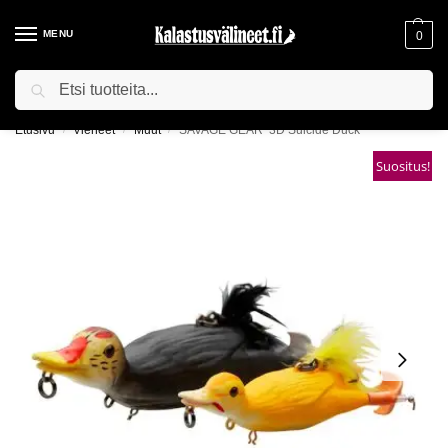
MENU
0
Haku
ILMAINEN TOIMITUS YLI 75€ TILAUKSILLE!
Etusivu
Vieheet
Muut
SAVAGE GEAR 3D Suicide Duck
/
/
/
Suositus!