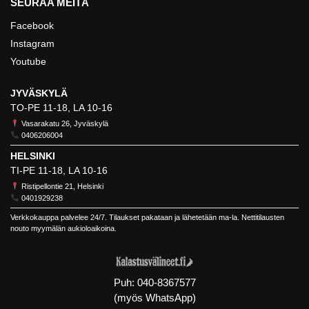
SEURAA MEITÄ
Facebook
Instagram
Youtube
JYVÄSKYLÄ
TO-PE 11-18, LA 10-16
Vasarakatu 26, Jyväskylä
0406206004
HELSINKI
TI-PE 11-18, LA 10-16
Ristipellontie 21, Helsinki
0401929238
Verkkokauppa palvelee 24/7. Tilaukset pakataan ja lähetetään ma-la. Nettitilausten
nouto myymälän aukioloaikoina.
Puh:
040-8367577
(myös WhatsApp)