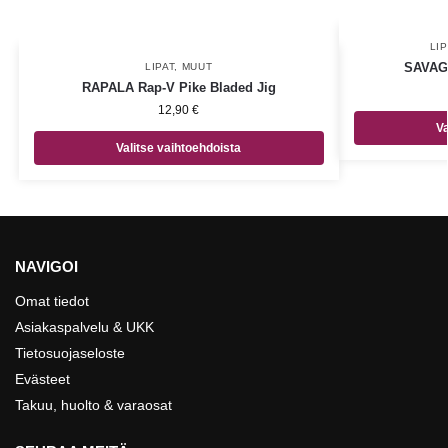
LIP
SAVAG
LIPAT
,
MUUT
RAPALA Rap-V Pike Bladed Jig
12,90
€
Va
Valitse vaihtoehdoista
NAVIGOI
Omat tiedot
Asiakaspalvelu & UKK
Tietosuojaseloste
Evästeet
Takuu, huolto & varaosat