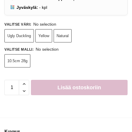
Jyväskylä:
-
kpl
No selection
VALITSE VÄRI
:
Ugly Duckling
Yellow
Natural
No selection
VALITSE MALLI
:
10.5cm 28g
Lisää ostoskoriin
Kuvaus