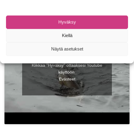
asennon, jolloin viehe esittää kovaa kyytiä pakenevaa sorsan
poikasta
Kaksi tapaa asettaa koukut
Koukkuihin sidottu höyheniä
Hyväksy
Kiellä
Näytä asetukset
Klikkaa "Hyväksy" ottaaksesi Youtube
käyttöön
Evästeet
Suostun