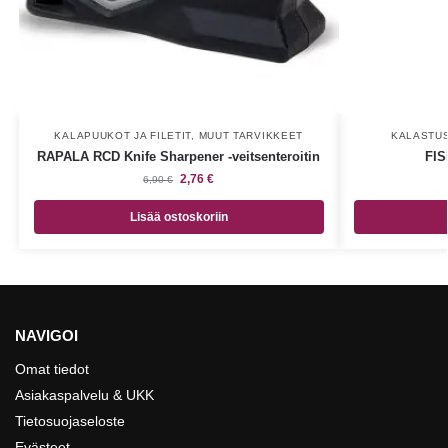
KALAPUUKOT JA FILETIT
,
MUUT TARVIKKEET
KALASTU
RAPALA RCD Knife Sharpener -veitsenteroitin
FIS
2,76
€
6,90
€
Lisää ostoskoriin
NAVIGOI
Omat tiedot
Asiakaspalvelu & UKK
Tietosuojaseloste
Evästeet