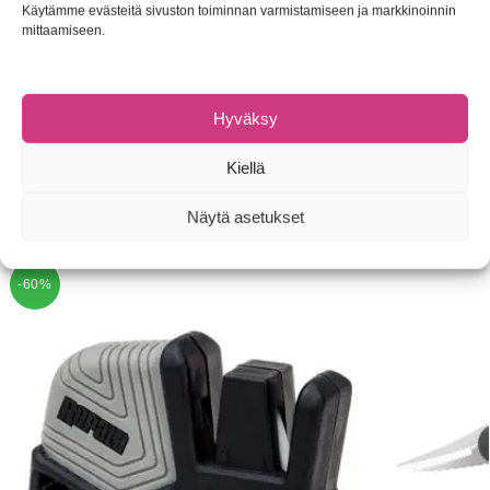
Käytämme evästeitä sivuston toiminnan varmistamiseen ja markkinoinnin
mittaamiseen.
Tuotetunnus (SKU):
5706301547835
Hyväksy
Osasto:
Muut tarvikkeet
Tuotemerkki:
Savage Gear
Kiellä
Näytä asetukset
Tutustu myös
-60%