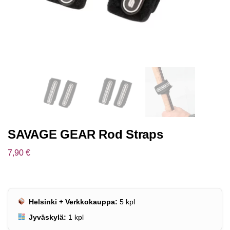
SAVAGE GEAR Rod Straps
7,90
€
Helsinki + Verkkokauppa:
5
kpl
Jyväskylä:
1
kpl