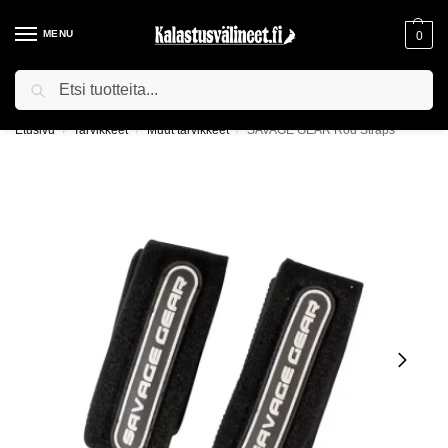
MENU
0
Haku
ILMAINEN TOIMITUS YLI 75€ TILAUKSILLE!
Etusivu
Tarvikkeet
Muut tarvikkeet
SAVAGE GEAR Rod Straps
/
/
/