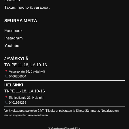
Takuu, huolto & varaosat
SEURAA MEITÄ
Facebook
Instagram
Youtube
JYVÄSKYLÄ
TO-PE 11-18, LA 10-16
Vasarakatu 26, Jyväskylä
0406206004
HELSINKI
TI-PE 11-18, LA 10-16
Ristipellontie 21, Helsinki
0401929238
Verkkokauppa palvelee 24/7. Tilaukset pakataan ja lähetetään ma-la. Nettitilausten
nouto myymälän aukioloaikoina.