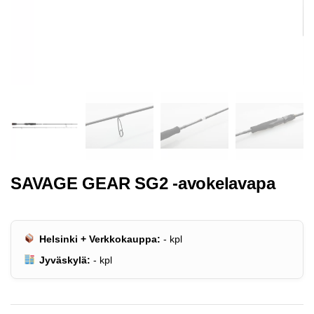
SAVAGE GEAR SG2 -avokelavapa
Helsinki + Verkkokauppa:
-
kpl
Jyväskylä:
-
kpl