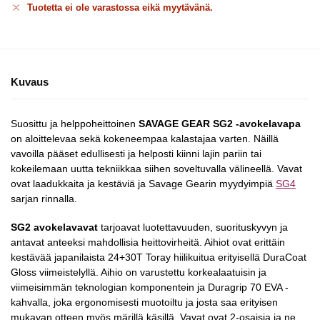
Tuotetta ei ole varastossa eikä myytävänä.
Kuvaus
Suosittu ja helppoheittoinen
SAVAGE GEAR SG2 -avokelavapa
on aloittelevaa sekä kokeneempaa kalastajaa varten. Näillä
vavoilla pääset edullisesti ja helposti kiinni lajin pariin tai
kokeilemaan uutta tekniikkaa siihen soveltuvalla välineellä. Vavat
ovat laadukkaita ja kestäviä ja Savage Gearin myydyimpiä
SG4
sarjan rinnalla.
SG2 avokelavavat
tarjoavat luotettavuuden, suorituskyvyn ja
antavat anteeksi mahdollisia heittovirheitä. Aihiot ovat erittäin
kestävää japanilaista 24+30T Toray hiilikuitua erityisellä DuraCoat
Gloss viimeistelyllä. Aihio on varustettu korkealaatuisin ja
viimeisimmän teknologian komponentein ja Duragrip 70 EVA -
kahvalla, joka ergonomisesti muotoiltu ja josta saa erityisen
mukavan otteen myös märillä käsillä. Vavat ovat 2-osaisia ja ne