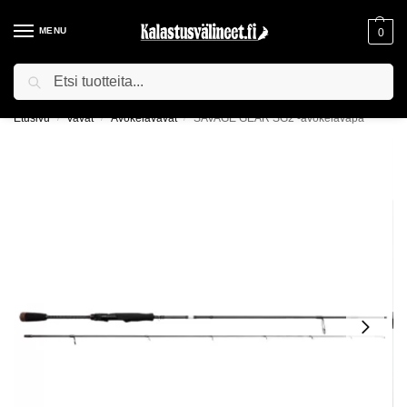
MENU
0
Haku
ILMAINEN TOIMITUS YLI 75€ TILAUKSILLE!
Etusivu
Vavat
Avokelavavat
SAVAGE GEAR SG2 -avokelavapa
/
/
/