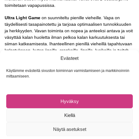
toimitetaan vapapussissa.
Ultra Light Game
on suunniteltu pienille vieheille. Vapa on
täydellisesti tasapainotettu ja tarjoaa optimaalisen tunnokkuuden
ja herkkyyden. Vavan toiminta on nopea ja anteeksi antava ja voit
väsyttää kalan huoletta ilman pelkoa kalan karkuutuksesta tai
siiman katkeamisesta. Ihanteellinen pienillä vieheillä tapahtuvaan
kalastukseen, kuten jigeille, crankeille, lipoille, lusikoille ja twitch
vieheille.
Evästeet
6’6″ / 1.98m / Moderate / 2-8g / UL – 2-osainen
Käytämme evästeitä sivuston toiminnan varmistamiseen ja markkinoinnin
mittaamiseen.
Medium Game
on tehty keskikokoisilla vieheillä tapahtuvaa
kalastusta varten. Täydellisesti tasapainoitettu ja varustettu
optimaalisella tunnokkuudella sekä nopealla, anteeksi antavalla
Hyväksy
toiminnalla, turvaten kalan väsytystilanteet ilman pelkoa siiman
katekasmisesta tai kalan karkuutuksesta. Suunniteltu
pehmovieheille, crankeille, spinnereille, twitch vieheille ja Carolina
Kiellä
rigeille.
Näytä asetukset
7’3″ / 2.21m / Fast / 7-23g / ML – 2-osainen