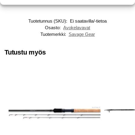
8’3″ / 2.51m / Fast / 12-35g / M – 2-osainen
Tuotetunnus (SKU):
Ei saatavilla/-tietoa
Osasto:
Avokelavavat
Tuotemerkki:
Savage Gear
Tutustu myös