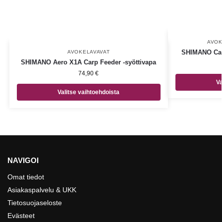
AVOK
SHIMANO Cata
AVOKELAVAVAT
SHIMANO Aero X1A Carp Feeder -syöttivapa
74,90
€
Va
Valitse vaihtoehdoista
NAVIGOI
Omat tiedot
Asiakaspalvelu & UKK
Tietosuojaseloste
Evästeet