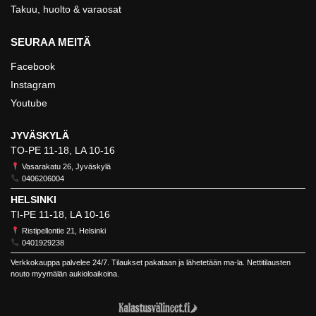
Takuu, huolto & varaosat
SEURAA MEITÄ
Facebook
Instagram
Youtube
JYVÄSKYLÄ
TO-PE 11-18, LA 10-16
Vasarakatu 26, Jyväskylä
0406206004
HELSINKI
TI-PE 11-18, LA 10-16
Ristipellontie 21, Helsinki
0401929238
Verkkokauppa palvelee 24/7. Tilaukset pakataan ja lähetetään ma-la. Nettitilausten
nouto myymälän aukioloaikoina.