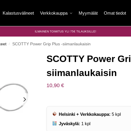
Kalastusvälineet
Verkkokauppa
Myymälät
Omat tiedot
ILMAINEN TOIMITUS YLI 75€ TILAUKSILLE!
keet
SCOTTY Power Grip Plus -siimanlaukaisin
/
SCOTTY Power Grip
siimanlaukaisin
10,90
€
Helsinki + Verkkokauppa:
5
kpl
Jyväskylä:
1
kpl