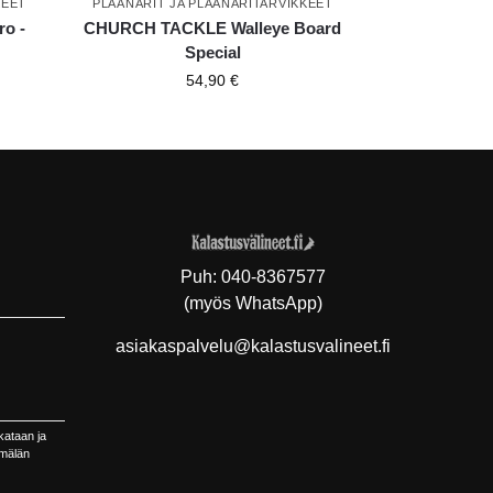
KEET
PLAANARIT JA PLAANARITARVIKKEET
o -
CHURCH TACKLE Walleye Board
Special
54,90
€
Puh:
040-8367577
(myös WhatsApp)
asiakaspalvelu@kalastusvalineet.fi
kataan ja
ymälän