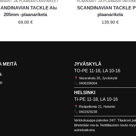
ANARIT JA PLAANARITARVIKKEET
PLAANARIT JA PLAANARITARVIK
ANDINAVIAN TACKLE Alu
SCANDINAVIAN TACKLE Pr
205mm -plaanarikela
plaanarikela
69,00
€
139,90
€
 MEITÄ
JYVÄSKYLÄ
TO-PE 11-18, LA 10-16
k
Vasarakatu 26, Jyväskylä
am
0406206004
HELSINKI
TI-PE 11-18, LA 10-16
Ristipellontie 21, Helsinki
0401929238
Verkkokauppa palvelee 24/7. Tilaukset pa
lähetetään ma-la. Nettitilausten nouto my
aukioloaikoina.