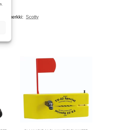
n.
uotemerkki:
Scotty