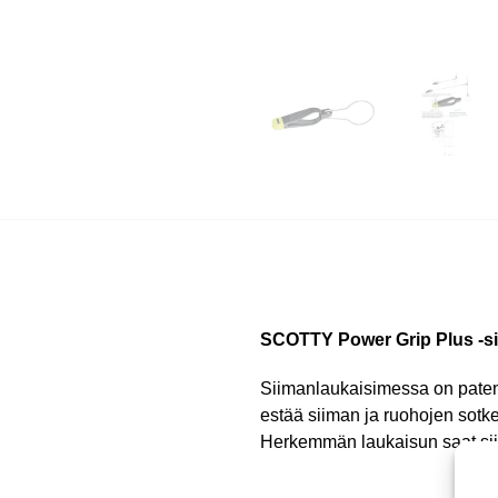
SCOTTY Power Grip Plus -si
Siimanlaukaisimessa on patento
estää siiman ja ruohojen sotk
Herkemmän laukaisun saat sij