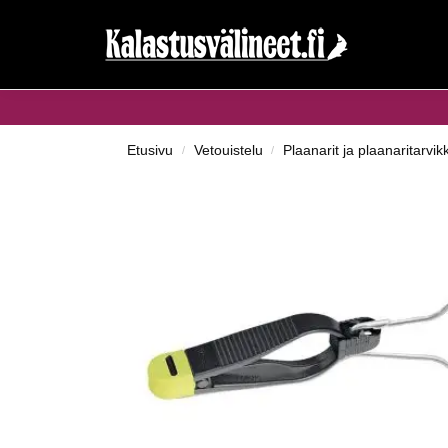
Haku...
Etusivu
Vetouistelu
Plaanarit ja plaanaritarvik
/
/