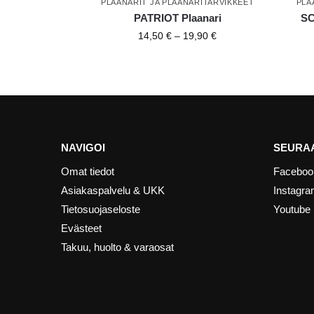
PLAANARIT JA PLAANARITARVIKKEET
PLA
PATRIOT Plaanari
SC
14,50
€
–
19,90
€
NAVIGOI
SEURAA
Omat tiedot
Faceboo
Asiakaspalvelu & UKK
Instagr
Tietosuojaseloste
Youtube
Evästeet
Takuu, huolto & varaosat