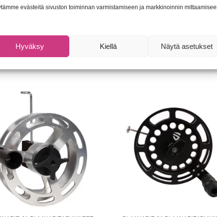
tämme evästeitä sivuston toiminnan varmistamiseen ja markkinoinnin mittaamisee
):
062017011776
Osasto:
Plaanarit ja plaanaritarvikkeet
T
Hyväksy
Kiellä
Näytä asetukset