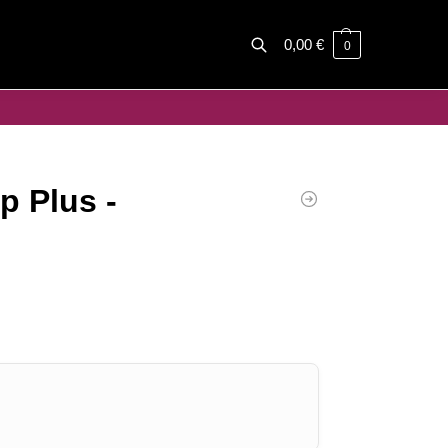
0,00
€
0
Haku
 Plus -