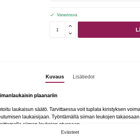
Varastossa
L
Kuvaus
Lisätiedot
imanlaukaisin plaanariin
itu laukaisun säätö. Tarvittaessa voit tuplata kiristyksen voima
eutumisen laukaisijaan. Työntämällä siiman leukojen takaosaan
oittamalla siiman leukojen etuosaan.
Evästeet