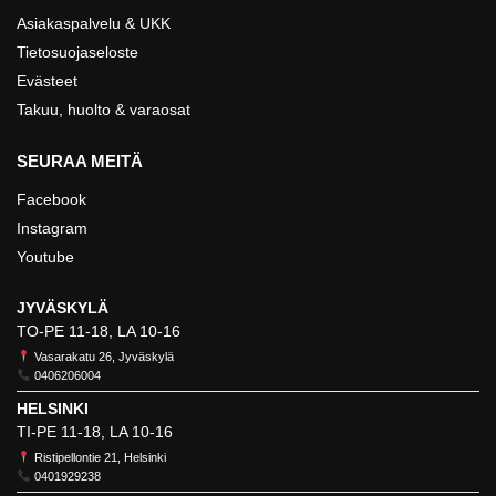
Asiakaspalvelu & UKK
Tietosuojaseloste
Evästeet
Takuu, huolto & varaosat
SEURAA MEITÄ
Facebook
Instagram
Youtube
JYVÄSKYLÄ
TO-PE 11-18, LA 10-16
Vasarakatu 26, Jyväskylä
0406206004
HELSINKI
TI-PE 11-18, LA 10-16
Ristipellontie 21, Helsinki
0401929238