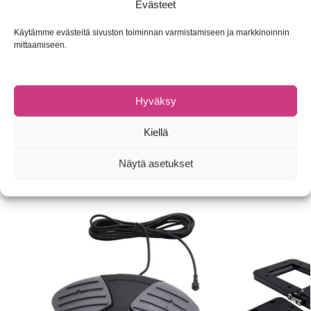
Evästeet
SHAKESPEARE Sigma Electric Motor potkuri 2-lapaisena ja 3-
Käytämme evästeitä sivuston toiminnan varmistamiseen ja markkinoinnin
lapaisena.
mittaamiseen.
Valitse vaihtoehdoista sähköperämoottorin koko.
Hyväksy
Tuotetunnus (SKU):
Ei saatavilla/-tietoa
Osasto:
Sähköperämoottorit
Kiellä
Tuotemerkki:
Shakespeare
Näytä asetukset
Tutustu myös