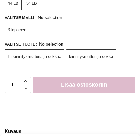
44 LB
54 LB
No selection
VALITSE MALLI
:
3-lapainen
No selection
VALITSE TUOTE
:
Ei kiinnitysmutteria ja sokkaa
kiinnitysmutteri ja sokka
Lisää ostoskoriin
Kuvaus