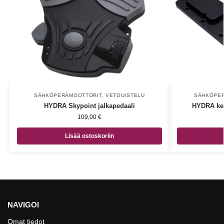
SÄHKÖPERÄMOOTTORIT
,
VETOUISTELU
SÄHKÖPE
HYDRA Skypoint jalkapedaali
HYDRA keu
109,00
€
Lisää ostoskoriin
NAVIGOI
Omat tiedot