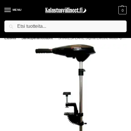
MENU
0
Haku
ILMAINEN TOIMITUS YLI 75€ TILAUKSILLE!
Etusivu
Sähköperämoottorit
SHAKESPEARE Sigma Electric Motor -potkuri
/
/