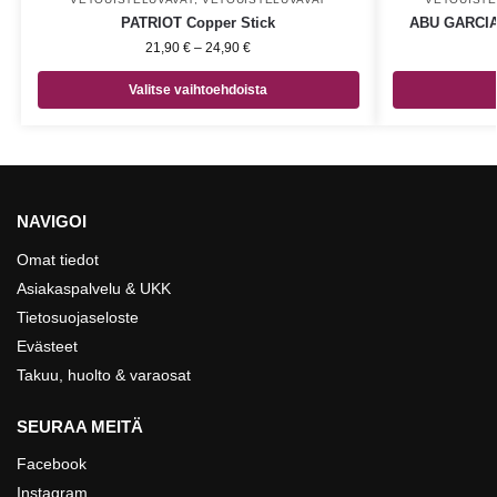
PATRIOT Copper Stick
ABU GARCIA 
21,90
€
–
24,90
€
Valitse vaihtoehdoista
NAVIGOI
Omat tiedot
Asiakaspalvelu & UKK
Tietosuojaseloste
Evästeet
Takuu, huolto & varaosat
SEURAA MEITÄ
Facebook
Instagram