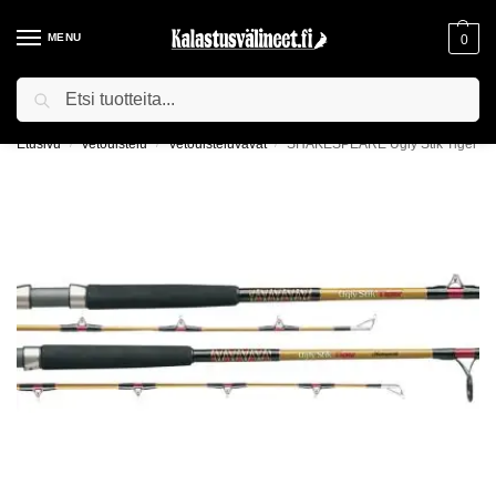
MENU
0
Haku
ILMAINEN TOIMITUS YLI 75€ TILAUKSILLE!
Etusivu
Vetouistelu
Vetouisteluvavat
SHAKESPEARE Ugly Stik Tiger
/
/
/