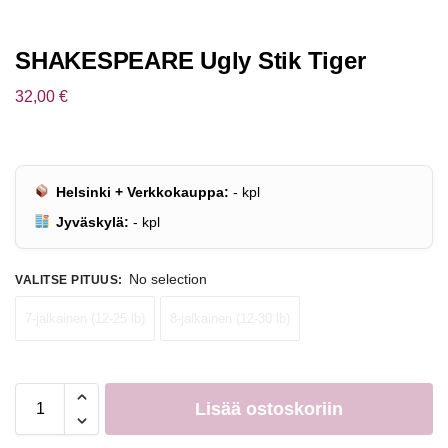
SHAKESPEARE Ugly Stik Tiger
32,00
€
Helsinki + Verkkokauppa:
-
kpl
Jyväskylä:
-
kpl
No selection
VALITSE PITUUS
:
7-jalkainen (12-25 lb)
8-jalkainen (12-30 lb)
Lisää ostoskoriin