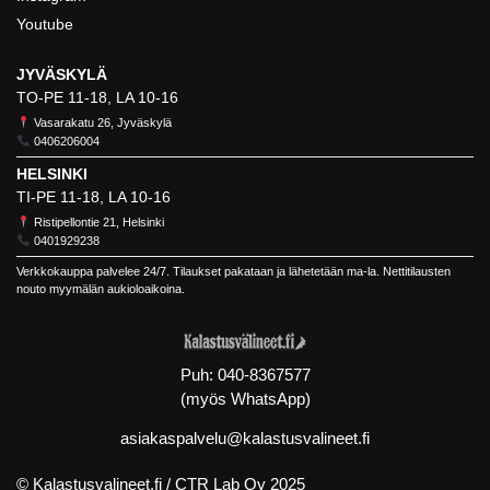
Youtube
JYVÄSKYLÄ
TO-PE 11-18, LA 10-16
Vasarakatu 26, Jyväskylä
0406206004
HELSINKI
TI-PE 11-18, LA 10-16
Ristipellontie 21, Helsinki
0401929238
Verkkokauppa palvelee 24/7. Tilaukset pakataan ja lähetetään ma-la. Nettitilausten
nouto myymälän aukioloaikoina.
Puh:
040-8367577
(myös WhatsApp)
asiakaspalvelu@kalastusvalineet.fi
© Kalastusvalineet.fi /
CTR Lab Oy
2025