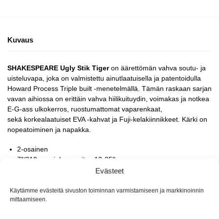
Kuvaus
SHAKESPEARE Ugly Stik Tiger
on äärettömän vahva soutu- ja
uisteluvapa, joka on valmistettu ainutlaatuisella ja patentoidulla
Howard Process Triple built -menetelmällä. Tämän raskaan sarjan
vavan aihiossa on erittäin vahva hiilikuituydin, voimakas ja notkea
E-G-ass ulkokerros, ruostumattomat vaparenkaat,
sekä korkealaatuiset EVA -kahvat ja Fuji-kelakiinnikkeet. Kärki on
nopeatoiminen ja napakka.
2-osainen
7″/210cm, viehesuositus 12-25lb
8″/244cm, viehesuositus 12-30lb
Evästeet
Käytämme evästeitä sivuston toiminnan varmistamiseen ja markkinoinnin
mittaamiseen.
Tuotetunnus (SKU):
Ei saatavilla/-tietoa
Osastot:
Vetouisteluvavat
,
Vetouisteluvavat