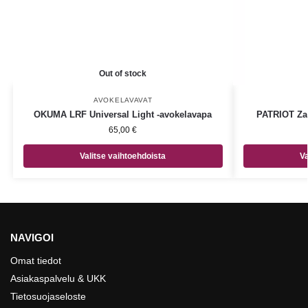
Out of stock
AVOKELAVAVAT
OKUMA LRF Universal Light -avokelavapa
PATRIOT Zan
65,00
€
Valitse vaihtoehdoista
Va
NAVIGOI
Omat tiedot
Asiakaspalvelu & UKK
Tietosuojaseloste