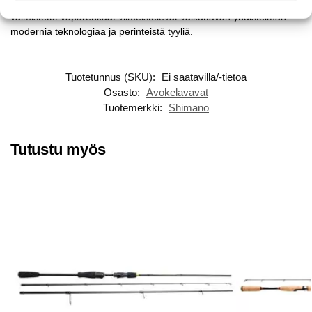
Shimano CI4+ -kelaistuin ja Fuji-ruostumattomasta teräksestä
valmistetut vaparenkaat viimeistelevät vaikuttavan yhdistelmän
modernia teknologiaa ja perinteistä tyyliä.
Tuotetunnus (SKU):
Ei saatavilla/-tietoa
Osasto:
Avokelavavat
Tuotemerkki:
Shimano
Tutustu myös