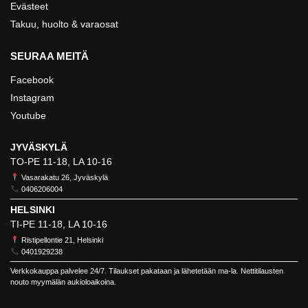
Evästeet
Takuu, huolto & varaosat
SEURAA MEITÄ
Facebook
Instagram
Youtube
JYVÄSKYLÄ
TO-PE 11-18, LA 10-16
Vasarakatu 26, Jyväskylä
0406206004
HELSINKI
TI-PE 11-18, LA 10-16
Ristipellontie 21, Helsinki
0401929238
Verkkokauppa palvelee 24/7. Tilaukset pakataan ja lähetetään ma-la. Nettitilausten
nouto myymälän aukioloaikoina.