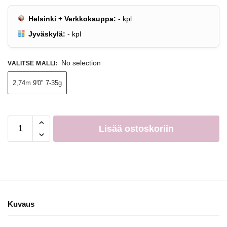
Helsinki + Verkkokauppa:
-
kpl
Jyväskylä:
-
kpl
No selection
VALITSE MALLI
:
2,74m 9'0" 7-35g
Lisää ostoskoriin
Kuvaus