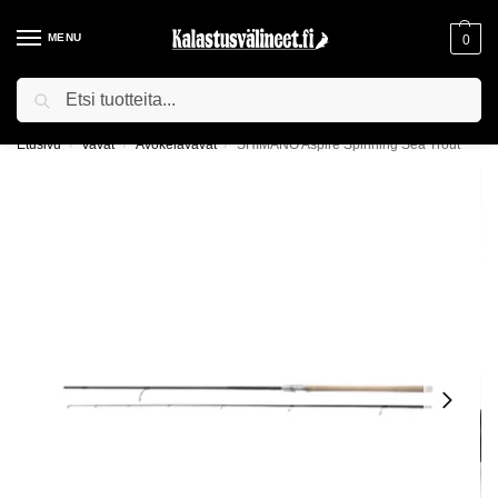
MENU
0
Haku
ILMAINEN TOIMITUS YLI 75€ TILAUKSILLE!
Etusivu
Vavat
Avokelavavat
SHIMANO Aspire Spinning Sea Trout
/
/
/