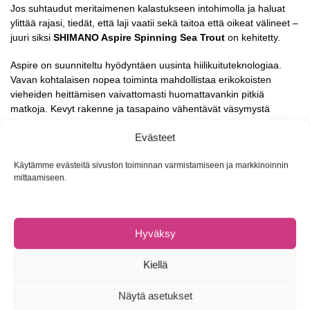
Jos suhtaudut meritaimenen kalastukseen intohimolla ja haluat
ylittää rajasi, tiedät, että laji vaatii sekä taitoa että oikeat välineet –
juuri siksi
SHIMANO Aspire Spinning Sea Trout
on kehitetty.
Aspire on suunniteltu hyödyntäen uusinta hiilikuituteknologiaa.
Vavan kohtalaisen nopea toiminta mahdollistaa erikokoisten
vieheiden heittämisen vaivattomasti huomattavankin pitkiä
matkoja. Kevyt rakenne ja tasapaino vähentävät väsymystä
silloinkin, kun kalastat pitkään ja kovalla intensiteetillä. Kun heität,
Evästeet
huomaat kuinka pitkälle jopa pienimmät vieheet lentävät. Ja kun
kala tarttuu, et väsy vavan täydelliseen voiman ja joustavuuden
Käytämme evästeitä sivuston toiminnan varmistamiseen ja markkinoinnin
yhdistelmään, joka väsyttää varmasti vihaisimmankin taimenen
mittaamiseen.
matalissa vesissä. Aspiren huikean suorituskyvyn salaisuus on
High Modulus -hiilikuituaihio, jossa on yhdistettynä Spiral X Core,
Hi-Power X ja Nanopitch -teknologiat. Näiden ansiosta aihion
halkaisija ja paino ovat pienemmät, mutta samalla voima ja
Hyväksy
nopeus riittävät vieheiden heittämiseen todella pitkälle. Se myös
mahdollistaa tarkemmat ja suoremmat heitot, verrattuna moniin
Kiellä
kilpalijoihin. Sarjaan kuuluu viisi haspelivapaa, joiden pituus on 9–
10 jalkaa ja heittopainot sopivat monipuolisesti erilaisille vieheille.
Näytä asetukset
Perinteitä kunnioittaen vavoissa korkealuokkainen korkkikahva.