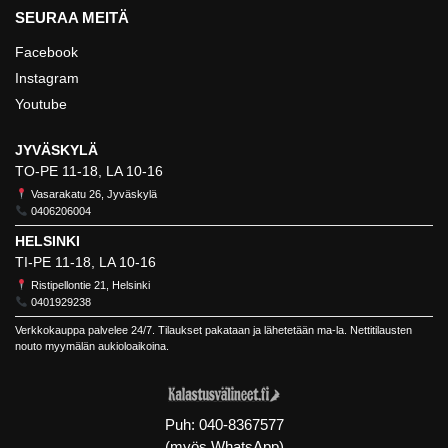
SEURAA MEITÄ
Facebook
Instagram
Youtube
JYVÄSKYLÄ
TO-PE 11-18, LA 10-16
Vasarakatu 26, Jyväskylä
0406206004
HELSINKI
TI-PE 11-18, LA 10-16
Ristipellontie 21, Helsinki
0401929238
Verkkokauppa palvelee 24/7. Tilaukset pakataan ja lähetetään ma-la. Nettitilausten
nouto myymälän aukioloaikoina.
Puh:
040-8367577
(myös WhatsApp)