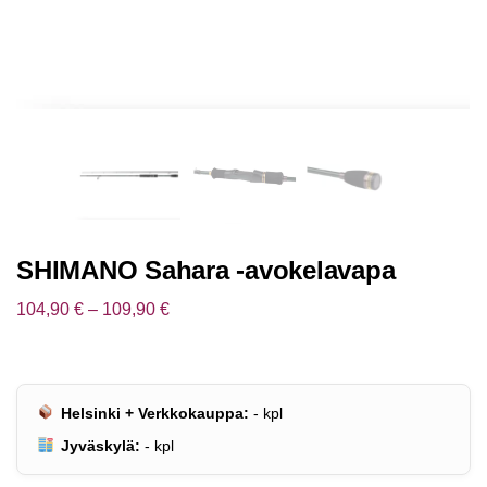
SHIMANO Sahara -avokelavapa
104,90
€
–
109,90
€
Helsinki + Verkkokauppa:
-
kpl
Jyväskylä:
-
kpl