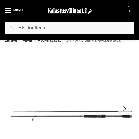
MENU
0
Haku
ILMAINEN TOIMITUS YLI 75€ TILAUKSILLE!
Etusivu
Vavat
Avokelavavat
SHIMANO Sahara -avokelavapa
/
/
/