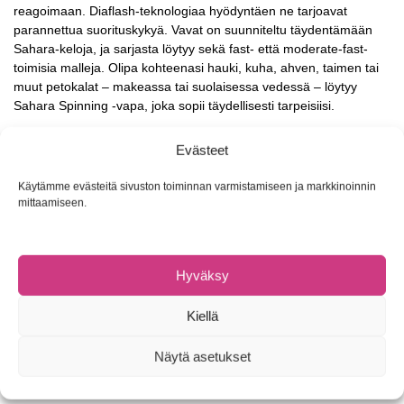
reagoimaan. Diaflash-teknologiaa hyödyntäen ne tarjoavat
parannettua suorituskykyä. Vavat on suunniteltu täydentämään
Sahara-keloja, ja sarjasta löytyy sekä fast- että moderate-fast-
toimisia malleja. Olipa kohteenasi hauki, kuha, ahven, taimen tai
muut petokalat – makeassa tai suolaisessa vedessä – löytyy
Sahara Spinning -vapa, joka sopii täydellisesti tarpeisiisi.
Sahara Spinning hyödyntää hiilikuituteknologiaa. Full Carbon -
Evästeet
aihiossa on tyviosassa Diaflash-rakenne, joka minimoi vavan
kiertymisen rasituksessa ja takaa tehokkaan voimanvälityksen
Käytämme evästeitä sivuston toiminnan varmistamiseen ja markkinoinnin
heitettäessä ja kalaa väsyttäessä. Saatavilla on malleja sekä EVA-
mittaamiseen.
kahvalla (fast action) että korkkikahvalla (moderate-fast action), ja
laadukkaat Fuji-kelakiinnikkeet ovat mallista riippuen joko TVS- tai
VVS-tyyppiset.
Hyväksy
Käytössä kaikki mallit tarjoavat voimaa tyvessä heittämiseen ja
kalan hallintaan, nopeutta kärjessä nopeisiin vastaiskuihin ja
Kiellä
herkkyyttä, kun tarvitaan tarkkaa tuntumaa. Nämä vavat tarjoavat
kaiken tämän ja vieläpä edulliseen hintaan, mahdollistaen
Näytä asetukset
useammalle kalastajalle pääsyn huippusuorituskykyisten vapojen
maailmaan.