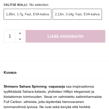
No selection
VALITSE MALLI
:
1,85m, 1-7g, Fast, EVA-kahva
2,13m, 3-14g, Fast, EVA-kahva
Lisää ostoskoriin
Kuvaus
Shimano Sahara Spinning -vapasarja
saa inspiraationsa
tyylikkäästä Sahara-kelasta, yhdistäen hillityn eleganssin ja
kiistattoman toimivuuden. Vavat on valmistettu satiininharmaista
Full Carbon -aihioista, joita täydentää hienovarainen
tummanvihreä tyviosa. Ne ovat sekä kevyitä että herkkiä