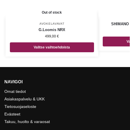
Out of stock
SHIMANO Y
AVOKELAVAVAT
G.Loomis NRX
499,00
€
Va
Valitse vaihtoehdoista
NAVIGOI
Omat tiedot
Asiakaspalvelu & UKK
Tietosuojaseloste
Evästeet
Takuu, huolto & varaosat