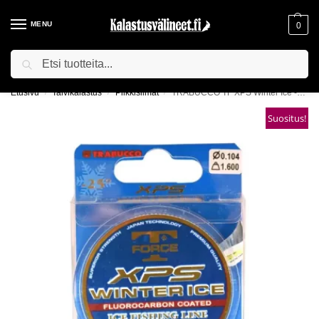
MENU
0
Haku
ILMAINEN TOIMITUS YLI 75€ TILAUKSILLE!
Etusivu
Talvikalastus
Pilkkisiimat
TRABUCCO TF XPS Winter Ice -pilkkisiima
/
/
/
Suositus!