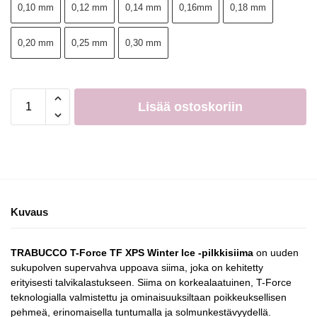
0,10 mm
0,12 mm
0,14 mm
0,16mm
0,18 mm
0,20 mm
0,25 mm
0,30 mm
Lisää ostoskoriin
Kuvaus
TRABUCCO T-Force TF XPS Winter Ice -pilkkisiima
on uuden
sukupolven supervahva uppoava siima, joka on kehitetty
erityisesti talvikalastukseen. Siima on korkealaatuinen, T-Force
teknologialla valmistettu ja ominaisuuksiltaan poikkeuksellisen
pehmeä, erinomaisella tuntumalla ja solmunkestävyydellä.