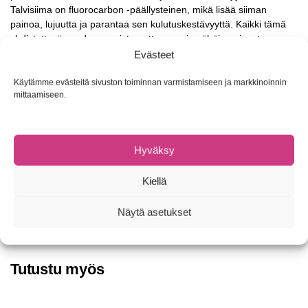
Talvisiima on fluorocarbon -päällysteinen, mikä lisää siiman
painoa, lujuutta ja parantaa sen kulutuskestävyyttä. Kaikki tämä
yhdistettynä saadaan muistamattomuus ja vähäinen jousto.
Evästeet
Suunniteltu erityisesti talviolosuhteisiin ja pilkintään
Pakkasenkestävä -25 °C
Käytämme evästeitä sivuston toiminnan varmistamiseen ja markkinoinnin
Väri kirkas
mittaamiseen.
Pakkauskoko 50m
0.10mm/1.6kg, 0.12mm/2.3kg, 0.14mm/2.95kg,
0.16mm/3.98kg, 0.18mm/5.6kg, 0.20mm/5.95kg,
Hyväksy
0.25mm/8.67kg, 0.30mm/12,72kg
Kiellä
Tuotetunnus (SKU):
Ei saatavilla/-tietoa
Näytä asetukset
Osastot:
Pilkkisiimat
,
Pilkkisiimat
Tuotemerkki:
Trabucco
Tutustu myös