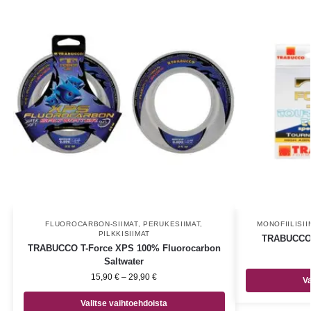
FLUOROCARBON-SIIMAT
,
PERUKESIIMAT
,
MONOFIILISII
PILKKISIIMAT
TRABUCCO 
TRABUCCO T-Force XPS 100% Fluorocarbon
Saltwater
15,90
€
–
29,90
€
Va
Valitse vaihtoehdoista