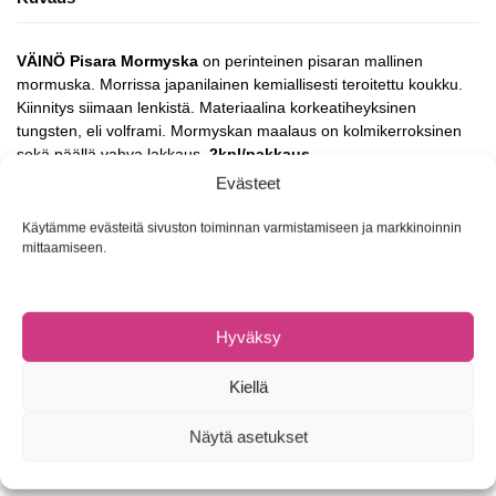
VÄINÖ Pisara Mormyska
on perinteinen pisaran mallinen
mormuska. Morrissa japanilainen kemiallisesti teroitettu koukku.
Kiinnitys siimaan lenkistä. Materiaalina korkeatiheyksinen
tungsten, eli volframi. Mormyskan maalaus on kolmikerroksinen
sekä päällä vahva lakkaus.
2kpl/pakkaus
.
Evästeet
K5
Käytämme evästeitä sivuston toiminnan varmistamiseen ja markkinoinnin
Koukkukoko #12
mittaamiseen.
Paino 1,72g
Pituus 10mm
Korkeus 4mm
Hyväksy
K4
Kiellä
Koukkukoko #14
Paino 0,87g
Näytä asetukset
Pituus 9mm
Korkeus 3mm