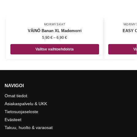
MORMYSKAT
MORMY
VÄINÖ Banan XL Mademorri
EASY C
5,90
€
–
6,90
€
Valitse vaihtoehdoista
Va
NAVIGOI
Omat tiedot
Asiakaspalvelu & UKK
Tietosuojaseloste
Evästeet
Takuu, huolto & varaosat