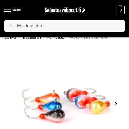
MENU
0
Haku
ILMAINEN TOIMITUS YLI 75€ TILAUKSILLE!
Etusivu
Talvikalastus
Mormyskat
VÄINÖ Pisara Mormyska
/
/
/