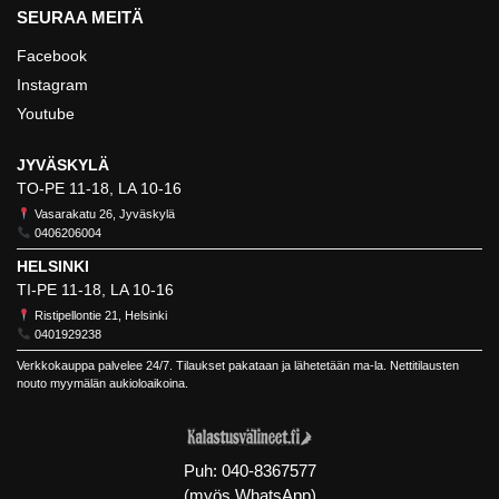
SEURAA MEITÄ
Facebook
Instagram
Youtube
JYVÄSKYLÄ
TO-PE 11-18, LA 10-16
Vasarakatu 26, Jyväskylä
0406206004
HELSINKI
TI-PE 11-18, LA 10-16
Ristipellontie 21, Helsinki
0401929238
Verkkokauppa palvelee 24/7. Tilaukset pakataan ja lähetetään ma-la. Nettitilausten
nouto myymälän aukioloaikoina.
Puh:
040-8367577
(myös WhatsApp)