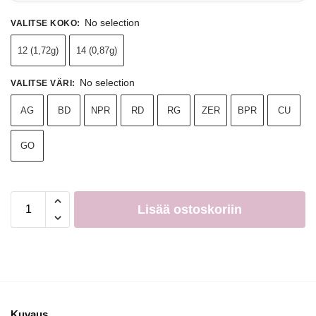
No selection
VALITSE KOKO
:
12 (1,72g)
14 (0,87g)
No selection
VALITSE VÄRI
:
AG
BD
NPR
RD
RG
ZER
BPR
CU
GO
Lisää ostoskoriin
Kuvaus