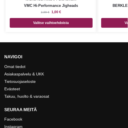
VMC Hi-Performance Jigheads
BERKLEY 
1,00
€
2,99
€
Valitse vaihtoehdoista
Va
NAVIGOI
Omat tiedot
Asiakaspalvelu & UKK
Tietosuojaseloste
Evästeet
Takuu, huolto & varaosat
SEURAA MEITÄ
Facebook
Instagram