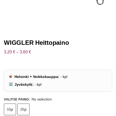
WIGGLER Heittopaino
3,20
€
–
3,60
€
Helsinki + Verkkokauppa:
-
kpl
Jyväskylä:
-
kpl
No selection
VALITSE PAINO
:
10gr
20gr