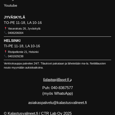
Youtube
JYVÄSKYLÄ
TO-PE 11-18, LA 10-16
Vasarakatu 26, Jyväskylä
0406206004
HELSINKI
TI-PE 11-18, LA 10-16
Ristipellontie 21, Helsinki
0401929238
Verkkokauppa palvelee 24/7. Tilaukset pakataan ja lähetetään ma-la. Nettitilausten
nouto myymälän aukioloaikoina.
Puh:
040-8367577
(myös WhatsApp)
asiakaspalvelu@kalastusvalineet.fi
© Kalastusvalineet.fi /
CTR Lab Oy
2025