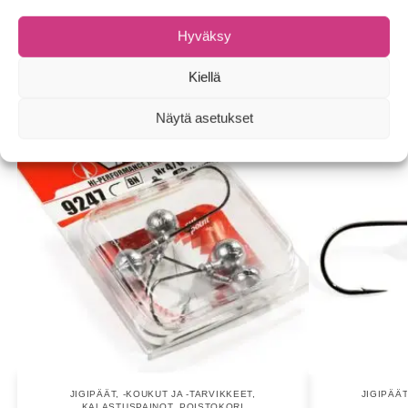
Hyväksy
Tutustu myös
Kiellä
-67%
Näytä asetukset
JIGIPÄÄT, -KOUKUT JA -TARVIKKEET
,
JIGIPÄÄT
KALASTUSPAINOT
,
POISTOKORI