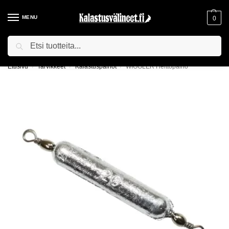
MENU
0
Haku
ILMAINEN TOIMITUS YLI 75€ TILAUKSILLE!
Etusivu
Tarvikkeet
Kalastuspainot
WIGGLER Heittopaino
/
/
/