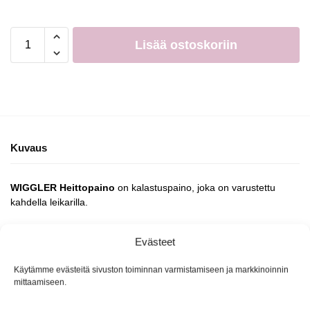
Lisää ostoskoriin
Kuvaus
WIGGLER Heittopaino
on kalastuspaino, joka on varustettu
kahdella leikarilla.
5kpl/pakkaus
Evästeet
Käytämme evästeitä sivuston toiminnan varmistamiseen ja markkinoinnin
Tuotetunnus (SKU):
Ei saatavilla/-tietoa
mittaamiseen.
Osasto:
Kalastuspainot
Tuotemerkki:
Wiggler