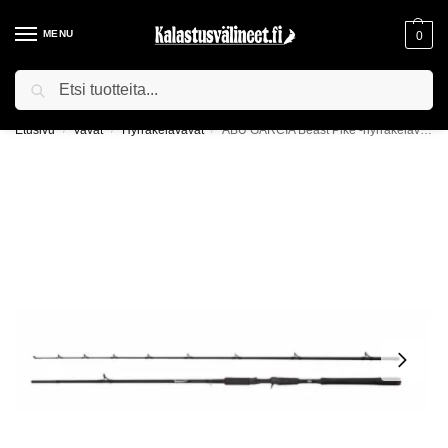
MENU
0
Haku
ILMAINEN TOIMITUS YLI 75€ TILAUKSILLE!
Etusivu
Vavat
Hyrräkelavavat
ABU GARCIA Beast Pike -hyrräkelavapa
/
/
/