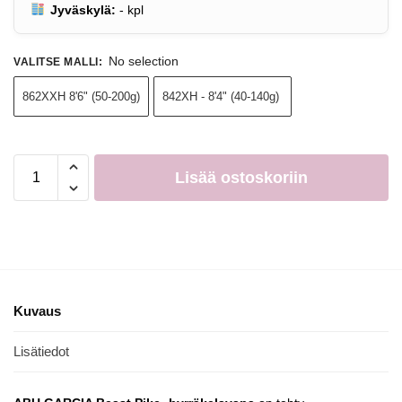
Jyväskylä:
-
kpl
No selection
VALITSE MALLI
:
862XXH 8'6" (50-200g)
842XH - 8'4" (40-140g)
Lisää ostoskoriin
Kuvaus
Lisätiedot