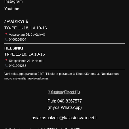
Instagram
Youtube
JYVÄSKYLÄ
TO-PE 11-18, LA 10-16
Vasarakatu 26, Jyväskylä
0406206004
HELSINKI
TI-PE 11-18, LA 10-16
Ristipellontie 21, Helsinki
0401929238
Verkkokauppa palvelee 24/7. Tilaukset pakataan ja lähetetään ma-la. Nettitilausten
nouto myymälän aukioloaikoina.
Puh:
040-8367577
(myös WhatsApp)
asiakaspalvelu@kalastusvalineet.fi