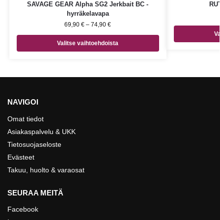
SAVAGE GEAR Alpha SG2 Jerkbait BC -
RU
hyrräkelavapa
69,90
€
–
74,90
€
Va
Valitse vaihtoehdoista
NAVIGOI
Omat tiedot
Asiakaspalvelu & UKK
Tietosuojaseloste
Evästeet
Takuu, huolto & varaosat
SEURAA MEITÄ
Facebook