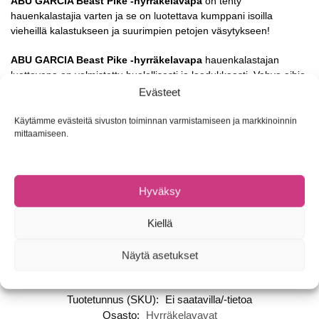
ABU GARCIA Beast Pike -hyrräkelavapa
on tehty
hauenkalastajia varten ja se on luotettava kumppani isoilla
vieheillä kalastukseen ja suurimpien petojen väsytykseen!
ABU GARCIA Beast Pike -hyrräkelavapa
hauenkalastajan
luottovapa on valmistettu huolellisesti ja laadukkaasti. Vahva aihio,
laadukkaat kestävät komponentit ja kelakiinnike sekä
Evästeet
korkelaatuinen viimeistely tekevät vavasta erittäin hyvän
vaihtoehdon etenkin niille hauenkalastajille, jotka hakevat
Käytämme evästeitä sivuston toiminnan varmistamiseen ja markkinoinnin
laadukasta haukivapaa, joka ei maksa maltaita. Saatavilla myös
mittaamiseen.
Beast Pike -avokelavapa
.
Beast-sarjan vavat on kehitetty suurhaenkalastukseen
Hyväksy
Jaksaa heittää isoja vieheitä ja taistella isojen haukien kanssa
Kestävä ja voimakas 24T hiilikuituaihio
Kiellä
Vahvat kahden jalan siimarenkaat ruostumatonta terästä
Kevyt mutta kestävä kelakiinnike
Kestävä EVA-kahva
Näytä asetukset
Tuotetunnus (SKU):
Ei saatavilla/-tietoa
Osasto:
Hyrräkelavavat