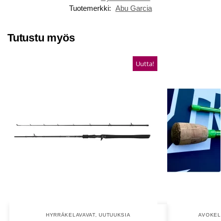
Tuotemerkki:
Abu Garcia
Tutustu myös
Uutta!
HYRRÄKELAVAVAT
,
UUTUUKSIA
AVOKEL