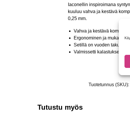
Iaconellin inspiroimana syntyny
kuuluu vahva ja kestävä komposi
0,25 mm.
Vahva ja kestävä komposiit
Ergonominen ja mukava E
Käy
Setillä on vuoden takuu
Valmissetti kalastukseen!
Tuotetunnus (SKU)
Tutustu myös