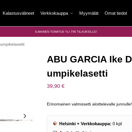
Kalastusvälineet
Verkkokauppa
Myymälät
Omat tiedot
ILMAINEN TOIMITUS YLI 75€ TILAUKSILLE!
mpikelasetti
ABU GARCIA Ike D
umpikelasetti
39,90
€
Erinomainen valmissetti aloittelevalle junnulle!
Helsinki + Verkkokauppa:
0
kpl