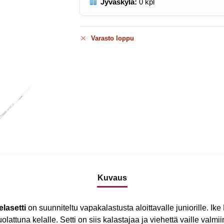
Jyväskylä:
0
kpl
Varasto loppu
Kuvaus
lasetti
on suunniteltu vapakalastusta aloittavalle juniorille. Ik
olattuna kelalle. Setti on siis kalastajaa ja viehettä vaille valmi