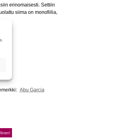
siin erinomaisesti. Settiin
olattu siima on monofiilia,
n.
emerkki:
Abu Garcia
linen!