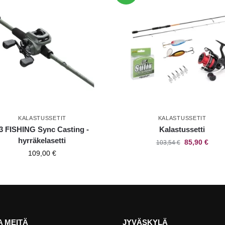
KALASTUSSETIT
KALASTUSSETIT
3 FISHING Sync Casting -
Kalastussetti
hyrräkelasetti
85,90
€
103,54
€
109,00
€
 MEITÄ
JYVÄSKYLÄ