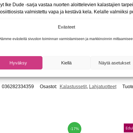
t Ike Dude -sarja vastaa nuorten aloittelevien kalastajien tarpei
ittiosista valmistettu vapa ja kestävä kela. Kelalle valmiiksi pu
Evästeet
tivapa, n. 167 cm
VA-kahva
tämme evästeitä sivuston toiminnan varmistamiseen ja markkinoinnin mittaamisee
Hyväksy
Kiellä
Näytä asetukset
:
036282334359
Osastot:
Kalastussetit
,
Lahjatuotteet
Tuot
Edul
-17%