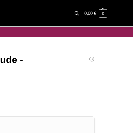
0,00
€
0
Haku
ude -