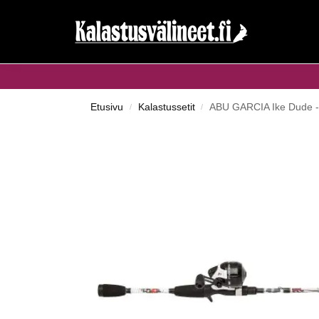
Haku...
Etusivu
Kalastussetit
ABU GARCIA Ike Dude -u
/
/