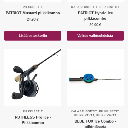
PILKKISETIT
KALASTUSSETIT
,
PILKKISETIT
PATRIOT Mustard pilkkikombo
PATRIOT Hybrid Ice
pilkkicombo
24,90
€
39,90
€
Lisää ostoskoriin
Valitse vaihtoehdoista
PILKKISETIT
KALASTUSSETIT
,
PILKKISETIT
,
PILKKIVAVAT
,
PILKKIVAVAT
RUTHLESS Pro Ice -
BLUE FOX Ice Combo -
Pilkkicombo
pilkintäsarja