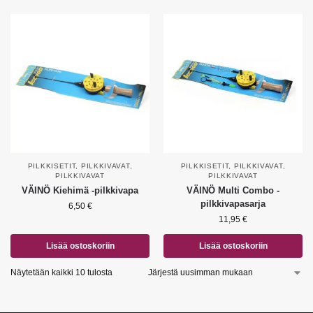
PILKKISETIT
,
PILKKIVAVAT
,
PILKKISETIT
,
PILKKIVAVAT
,
PILKKIVAVAT
PILKKIVAVAT
VÄINÖ Kiehimä -pilkkivapa
VÄINÖ Multi Combo -
pilkkivapasarja
6,50
€
11,95
€
Lisää ostoskoriin
Lisää ostoskoriin
Näytetään kaikki 10 tulosta