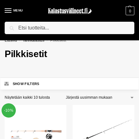
MENU
0
Haku
ILMAINEN TOIMITUS YLI 75€ TILAUKSILLE!
Etusivu
Talvikalastus
Pilkkisetit
/
/
Pilkkisetit
SHOW FILTERS
Näytetään kaikki 10 tulosta
-10%