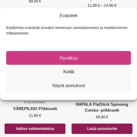
89,90
€
11,90
€
–
14,90
€
Evästeet
Valitse vaihtoehdoista
Valitse vaihtoehdoista
Käytämme evästeitä sivuston toiminnan varmistamiseen ja markkinoinnin
mittaamiseen.
Suositus!
Hyväksy
Kiellä
Näytä asetukset
KALASTUSSETIT
,
PILKKISETIT
,
KALASTUSSETIT
,
PILKKISETIT
PILKKIVAVAT
RAPALA FlatStick Spinning
VÄREPILKKI Pilkkisetti
Combo -pilkkisetti
21,90
€
49,90
€
Valitse vaihtoehdoista
Lisää ostoskoriin