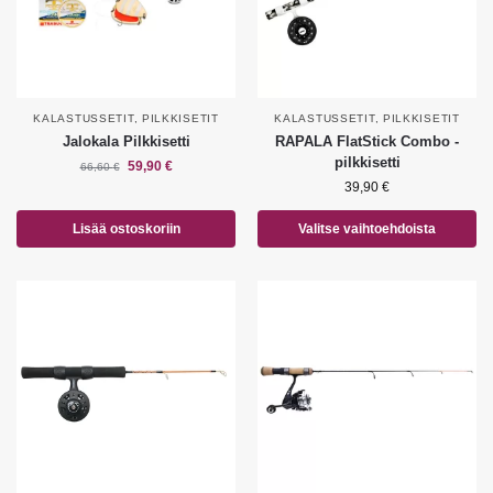
KALASTUSSETIT
,
PILKKISETIT
KALASTUSSETIT
,
PILKKISETIT
Jalokala Pilkkisetti
RAPALA FlatStick Combo -
pilkkisetti
59,90
€
66,60
€
39,90
€
Lisää ostoskoriin
Valitse vaihtoehdoista