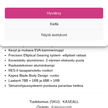
takaavat pitkän käyttöiän.
Hyväksy
Ceymar C2000A Spinning 5.0:1, valmiiksi puolatulla
kuitusiimalla 0,14 mm / 100 m
Kiellä
Monilevyinen etujarru öljytyllä huopalevyllä
Quick-Set takaliikkeetön laakeri
Näytä asetukset
Tarkkuustyöstetty messinki pinion-ratas
Korroosiokestävä grafiittirunko
Jämäkkä ja taottu sinkkikampi
Kevyt ja mukava EVA-kammennuppi
Precision Elliptical Gearing system -elliptiset rattaat
Koneistettu alumiininen, 2-värinen eloksoitu puola
Raskastekoinen alumiinikampi
RES-II tasapainotettu roottori
Kapea Blade Body Design -runko
Laakerit 7BB + 1RB ja 6BB + 1RB
Siimanohjaussysteemi puolassa parantaa heittoa
Tuotetunnus (SKU):
KASEALL
Osasto:
Kalastussetit