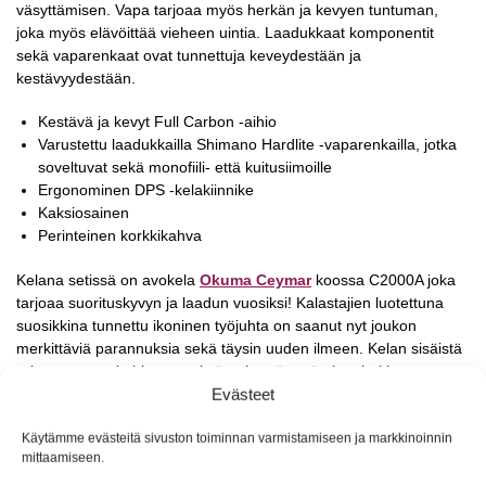
väsyttämisen. Vapa tarjoaa myös herkän ja kevyen tuntuman,
joka myös elävöittää vieheen uintia. Laadukkaat komponentit
sekä vaparenkaat ovat tunnettuja keveydestään ja
kestävyydestään.
Kestävä ja kevyt Full Carbon -aihio
Varustettu laadukkailla Shimano Hardlite -vaparenkailla, jotka
soveltuvat sekä monofiili- että kuitusiimoille
Ergonominen DPS -kelakiinnike
Kaksiosainen
Perinteinen korkkikahva
Kelana setissä on avokela
Okuma Ceymar
koossa C2000A joka
tarjoaa suorituskyvyn ja laadun vuosiksi! Kalastajien luotettuna
suosikkina tunnettu ikoninen työjuhta on saanut nyt joukon
merkittäviä parannuksia sekä täysin uuden ilmeen. Kelan sisäistä
rakennetta on kehitetty entistä pehmeämmän ja tehokkaamman
Evästeet
toiminnan saavuttamiseksi. Yksi merkittävimmistä uudistuksista on
kitkaton pääakseli, joka takaa erittäin sulavan kelauksen ilman
Käytämme evästeitä sivuston toiminnan varmistamiseen ja markkinoinnin
turhaa vastusta. Uudessa Ceymarissa on lisäksi TPE-
mittaamiseen.
materiaalista valmistettu kampin nuppi, joka tarjoaa erinomaisen
ja pitävän otteen. Laadukkaat materiaalit ja valmistustapa