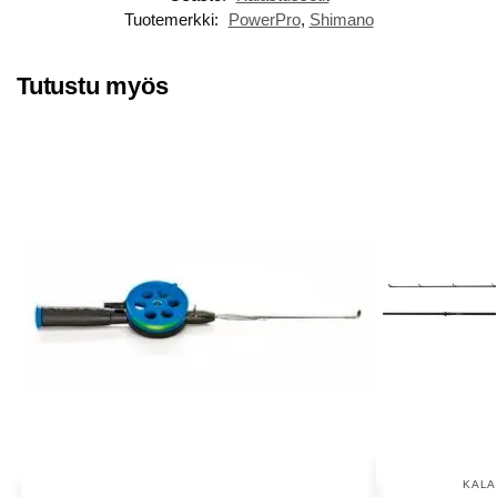
Tuotemerkki:
PowerPro
,
Shimano
Tutustu myös
KALA