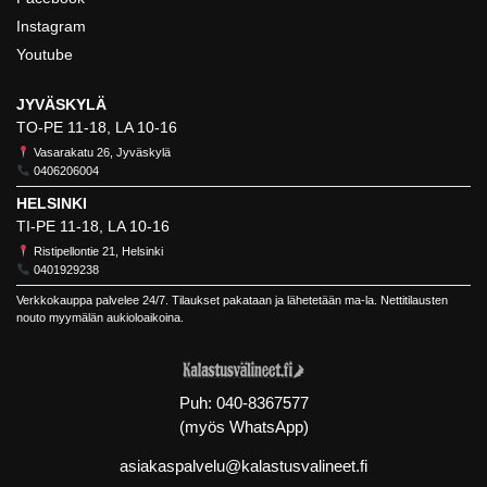
Instagram
Youtube
JYVÄSKYLÄ
TO-PE 11-18, LA 10-16
Vasarakatu 26, Jyväskylä
0406206004
HELSINKI
TI-PE 11-18, LA 10-16
Ristipellontie 21, Helsinki
0401929238
Verkkokauppa palvelee 24/7. Tilaukset pakataan ja lähetetään ma-la. Nettitilausten
nouto myymälän aukioloaikoina.
Puh:
040-8367577
(myös WhatsApp)
asiakaspalvelu@kalastusvalineet.fi