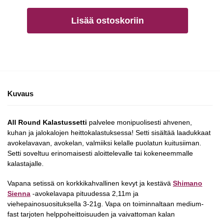
Lisää ostoskoriin
Kuvaus
All Round Kalastussetti
palvelee monipuolisesti ahvenen,
kuhan ja jalokalojen heittokalastuksessa! Setti sisältää laadukkaat
avokelavavan, avokelan, valmiiksi kelalle puolatun kuitusiiman.
Setti soveltuu erinomaisesti aloittelevalle tai kokeneemmalle
kalastajalle.
Vapana setissä on korkkikahvallinen kevyt ja kestävä
Shimano
Sienna
-avokelavapa pituudessa 2,11m ja
viehepainosuosituksella 3-21g. Vapa on toiminnaltaan medium-
fast tarjoten helppoheittoisuuden ja vaivattoman kalan