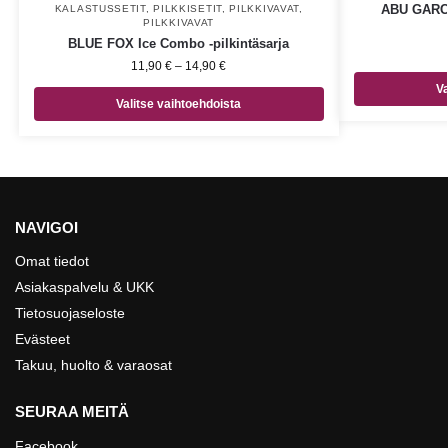
ABU GARCI
KALASTUSSETIT
,
PILKKISETIT
,
PILKKIVAVAT
,
PILKKIVAVAT
BLUE FOX Ice Combo -pilkintäsarja
11,90
€
–
14,90
€
Va
Valitse vaihtoehdoista
NAVIGOI
Omat tiedot
Asiakaspalvelu & UKK
Tietosuojaseloste
Evästeet
Takuu, huolto & varaosat
SEURAA MEITÄ
Facebook