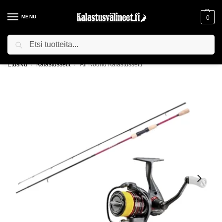
MENU
0
Haku
ILMAINEN TOIMITUS YLI 75€ TILAUKSILLE!
Etusivu
Kalastussetit
All Round Kalastussetti
/
/