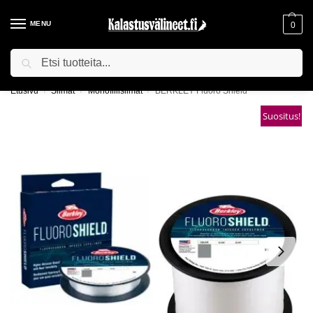
MENU
0
Haku
ILMAINEN TOIMITUS YLI 75€ TILAUKSILLE!
Etusivu
Siimat
Monofiilisiimat
BERKLEY Fluoro Shield
/
/
/
Suositus!