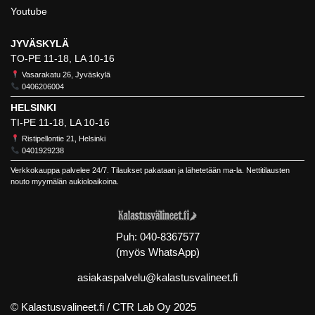
Youtube
JYVÄSKYLÄ
TO-PE 11-18, LA 10-16
Vasarakatu 26, Jyväskylä
0406206004
HELSINKI
TI-PE 11-18, LA 10-16
Ristipellontie 21, Helsinki
0401929238
Verkkokauppa palvelee 24/7. Tilaukset pakataan ja lähetetään ma-la. Nettitilausten
nouto myymälän aukioloaikoina.
Puh:
040-8367577
(myös WhatsApp)
asiakaspalvelu@kalastusvalineet.fi
© Kalastusvalineet.fi /
CTR Lab Oy
2025