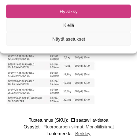
Väri Kirkas
Hyväksy
Kiellä
Näytä asetukset
Tuotetunnus (SKU):
Ei saatavilla/-tietoa
Osastot:
Fluorocarbon-siimat
,
Monofiilisiimat
Tuotemerkki:
Berkley