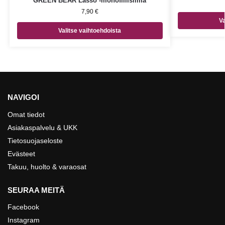
GREEN BEAR Lasso -monofiilisiima
7,90
€
Va
Valitse vaihtoehdoista
NAVIGOI
Omat tiedot
Asiakaspalvelu & UKK
Tietosuojaseloste
Evästeet
Takuu, huolto & varaosat
SEURAA MEITÄ
Facebook
Instagram