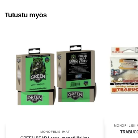
Tutustu myös
MONOFIILISII
TRABUCC
MONOFIILISIIMAT