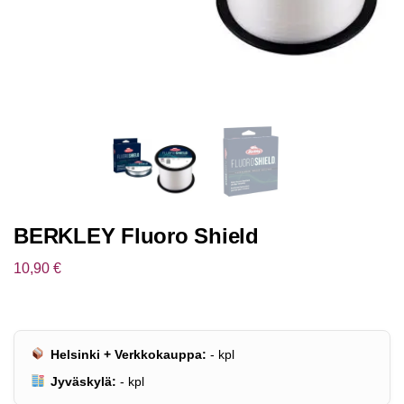
BERKLEY Fluoro Shield
10,90
€
Helsinki + Verkkokauppa:
-
kpl
Jyväskylä:
-
kpl