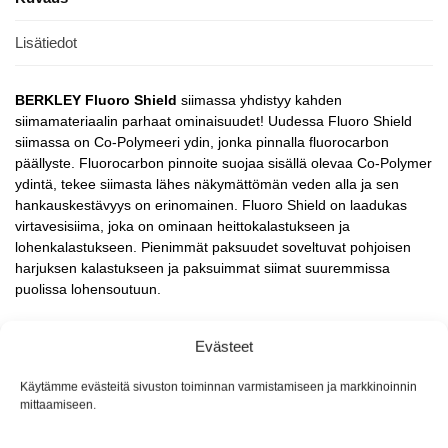
Lisätiedot
BERKLEY Fluoro Shield
siimassa yhdistyy kahden
siimamateriaalin parhaat ominaisuudet! Uudessa Fluoro Shield
siimassa on Co-Polymeeri ydin, jonka pinnalla fluorocarbon
päällyste. Fluorocarbon pinnoite suojaa sisällä olevaa Co-Polymer
ydintä, tekee siimasta lähes näkymättömän veden alla ja sen
hankauskestävyys on erinomainen. Fluoro Shield on laadukas
virtavesisiima, joka on ominaan heittokalastukseen ja
lohenkalastukseen. Pienimmät paksuudet soveltuvat pohjoisen
harjuksen kalastukseen ja paksuimmat siimat suuremmissa
puolissa lohensoutuun.
Kaksi pakkauskokoa 274m ja 2743m puolat
Evästeet
Lähes näkymätön veden alla
Hankauskestävyys yhtä hyvä kuin fluorocarbonissa
Käytämme evästeitä sivuston toiminnan varmistamiseen ja markkinoinnin
Käsiteltävyys yhtä hyvä kuin Monofiilissa
mittaamiseen.
Kestää hankausta 5 kertaa paremmin kuin Stren
Erinomainen hallittavuus