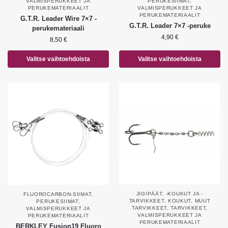
VALMISPERUKKEET JA
PERUKESIIMAT
,
PERUKEMATERIAALIT
VALMISPERUKKEET JA
PERUKEMATERIAALIT
G.T.R. Leader Wire 7×7 -
G.T.R. Leader 7×7 -peruke
perukemateriaali
4,90
€
8,50
€
Valitse vaihtoehdoista
Valitse vaihtoehdoista
JIGIPÄÄT, -KOUKUT JA -
FLUOROCARBON-SIIMAT
,
TARVIKKEET
,
KOUKUT
,
MUUT
PERUKESIIMAT
,
TARVIKKEET
,
TARVIKKEET
,
VALMISPERUKKEET JA
VALMISPERUKKEET JA
PERUKEMATERIAALIT
PERUKEMATERIAALIT
BERKLEY Fusion19 Fluoro