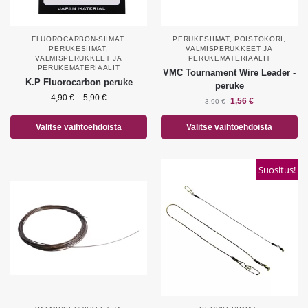
FLUOROCARBON-SIIMAT
,
PERUKESIIMAT
,
POISTOKORI
,
PERUKESIIMAT
,
VALMISPERUKKEET JA
VALMISPERUKKEET JA
PERUKEMATERIAALIT
PERUKEMATERIAALIT
VMC Tournament Wire Leader -
K.P Fluorocarbon peruke
peruke
4,90
€
–
5,90
€
1,56
€
3,90
€
Valitse vaihtoehdoista
Valitse vaihtoehdoista
Suositus!