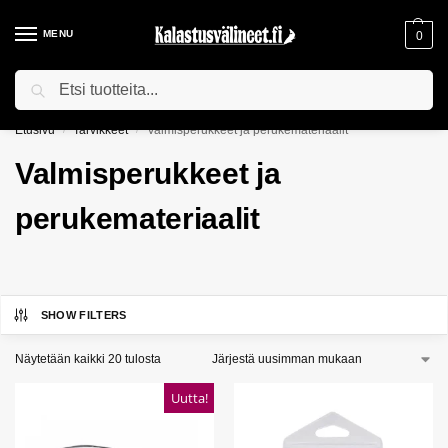
MENU
0
Haku
ILMAINEN TOIMITUS YLI 75€ TILAUKSILLE!
Etusivu
Tarvikkeet
Valmisperukkeet ja perukemateriaalit
/
/
Valmisperukkeet ja
perukemateriaalit
SHOW FILTERS
Näytetään kaikki 20 tulosta
Uutta!