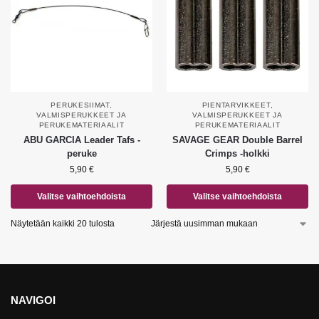
PERUKESIIMAT
,
PIENTARVIKKEET
,
VALMISPERUKKEET JA
VALMISPERUKKEET JA
PERUKEMATERIAALIT
PERUKEMATERIAALIT
ABU GARCIA Leader Tafs -
SAVAGE GEAR Double Barrel
peruke
Crimps -holkki
5,90
€
5,90
€
Valitse vaihtoehdoista
Valitse vaihtoehdoista
Näytetään kaikki 20 tulosta
NAVIGOI