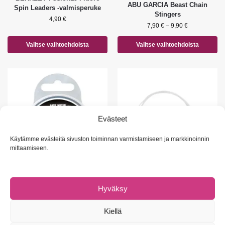
ABU GARCIA Beast Chain
Spin Leaders -valmisperuke
Stingers
4,90
€
7,90
€
–
9,90
€
Valitse vaihtoehdoista
Valitse vaihtoehdoista
Evästeet
Käytämme evästeitä sivuston toiminnan varmistamiseen ja markkinoinnin
mittaamiseen.
PERUKESIIMAT
,
PERUKESIIMAT
,
VALMISPERUKKEET JA
VALMISPERUKKEET JA
Hyväksy
PERUKEMATERIAALIT
PERUKEMATERIAALIT
SAVAGE GEAR Carbon 49
BERKLEY Fusion19 Fluoro Pike
Kiellä
perukevaijeri
Leaders -haukiperuke
14,90
€
6,90
€
–
7,50
€