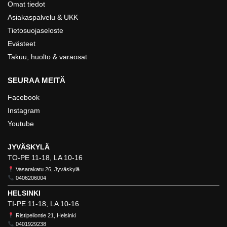
Omat tiedot
Asiakaspalvelu & UKK
Tietosuojaseloste
Evästeet
Takuu, huolto & varaosat
SEURAA MEITÄ
Facebook
Instagram
Youtube
JYVÄSKYLÄ
TO-PE 11-18, LA 10-16
Vasarakatu 26, Jyväskylä
0406206004
HELSINKI
TI-PE 11-18, LA 10-16
Ristipellontie 21, Helsinki
0401929238