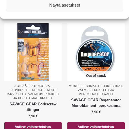
Näytä asetukset
Valitse vaihtoehdoista
Valitse vaihtoehdoista
Out of stock
JIGIPÄÄT, -KOUKUT JA -
MONOFIILISIIMAT
,
PERUKESIIMAT
,
TARVIKKEET
,
KOUKUT
,
MUUT
VALMISPERUKKEET JA
TARVIKKEET
,
VALMISPERUKKEET
PERUKEMATERIAALIT
JA PERUKEMATERIAALIT
SAVAGE GEAR Regenerator
SAVAGE GEAR Corkscrew
Monofilament -perukesiima
Stinger
7,90
€
7,90
€
Valitse vaihtoehdoista
Valitse vaihtoehdoista