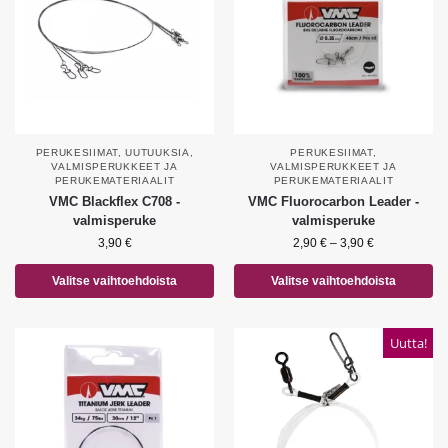
PERUKESIIMAT
,
UUTUUKSIA
,
PERUKESIIMAT
,
VALMISPERUKKEET JA
VALMISPERUKKEET JA
PERUKEMATERIAALIT
PERUKEMATERIAALIT
VMC Blackflex C708 -
VMC Fluorocarbon Leader -
valmisperuke
valmisperuke
3,90
€
2,90
€
–
3,90
€
Valitse vaihtoehdoista
Valitse vaihtoehdoista
Uutta!