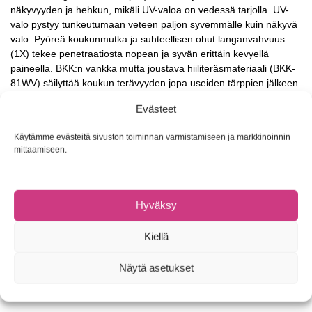
näkyvyyden ja hehkun, mikäli UV-valoa on vedessä tarjolla. UV-
valo pystyy tunkeutumaan veteen paljon syvemmälle kuin näkyvä
valo. Pyöreä koukunmutka ja suhteellisen ohut langanvahvuus
(1X) tekee penetraatiosta nopean ja syvän erittäin kevyellä
paineella. BKK:n vankka mutta joustava hiiliteräsmateriaali (BKK-
81WV) säilyttää koukun terävyyden jopa useiden tärppien jälkeen.
Tarkasti taottu koukun varsi lisää lujuutta jopa 20 %, joka
Evästeet
luonnollisesti tekee koko koukusta paljon kestävämmän. Lisäksi
koukun varren kohtalainen pituus mahdollistaa koukun käytön
Käytämme evästeitä sivuston toiminnan varmistamiseen ja markkinoinnin
erityyppisissä uistimissa, kuten vaapuissa, jerkeissä,
mittaamiseen.
haukikumeissa, tasapainopilkeissä sekä poppereissa ja muissa
pintavieheissä.
Koot ja määrät
Hyväksy
#4/0-#5/0 4 kpl pakkaus
Kiellä
#2-#3/0 5 kpl koukkuja
#6-#4 6 kpl/pakkaus
Näytä asetukset
#12-#8 7 kpl/pakkaus