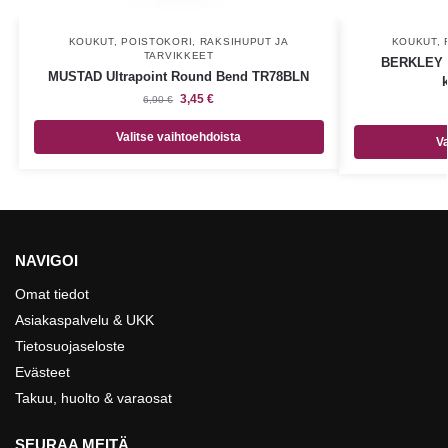
KOUKUT
,
POISTOKORI
,
RAKSIHUPUT JA
KOUKUT
,
TARVIKKEET
BERKLEY F
MUSTAD Ultrapoint Round Bend TR78BLN
3,45
€
6,90
€
Valitse vaihtoehdoista
Va
NAVIGOI
Omat tiedot
Asiakaspalvelu & UKK
Tietosuojaseloste
Evästeet
Takuu, huolto & varaosat
SEURAA MEITÄ