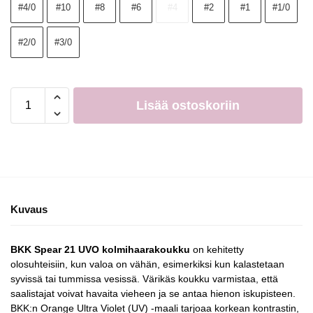
#4/0
#10
#8
#6
#4
#2
#1
#1/0
#2/0
#3/0
Lisää ostoskoriin
Kuvaus
BKK Spear 21 UVO kolmihaarakoukku
on kehitetty
olosuhteisiin, kun valoa on vähän, esimerkiksi kun kalastetaan
syvissä tai tummissa vesissä. Värikäs koukku varmistaa, että
saalistajat voivat havaita vieheen ja se antaa hienon iskupisteen.
BKK:n Orange Ultra Violet (UV) -maali tarjoaa korkean kontrastin,