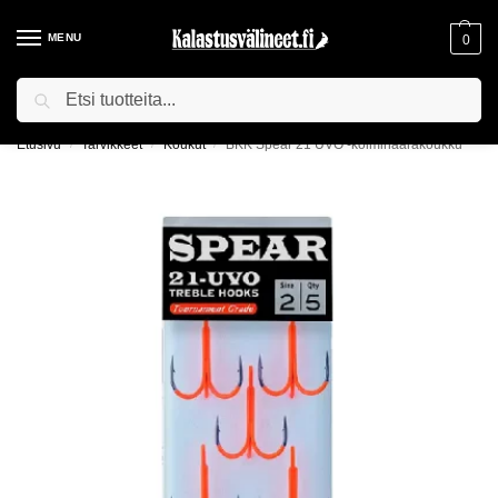
MENU
0
Haku
ILMAINEN TOIMITUS YLI 75€ TILAUKSILLE!
Etusivu
Tarvikkeet
Koukut
BKK Spear 21 UVO -kolmihaarakoukku
/
/
/