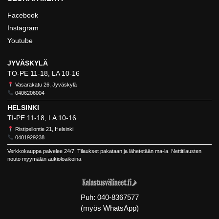
Facebook
Instagram
Youtube
JYVÄSKYLÄ
TO-PE 11-18, LA 10-16
Vasarakatu 26, Jyväskylä
0406206004
HELSINKI
TI-PE 11-18, LA 10-16
Ristipellontie 21, Helsinki
0401929238
Verkkokauppa palvelee 24/7. Tilaukset pakataan ja lähetetään ma-la. Nettitilausten
nouto myymälän aukioloaikoina.
Puh:
040-8367577
(myös WhatsApp)