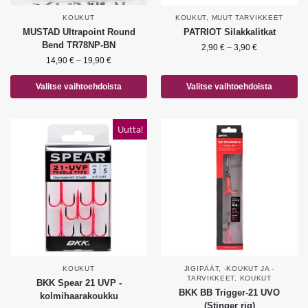
KOUKUT
KOUKUT
,
MUUT TARVIKKEET
MUSTAD Ultrapoint Round
PATRIOT Silakkalitkat
Bend TR78NP-BN
2,90
€
–
3,90
€
14,90
€
–
19,90
€
Valitse vaihtoehdoista
Valitse vaihtoehdoista
Uutta!
KOUKUT
JIGIPÄÄT, -KOUKUT JA -
TARVIKKEET
,
KOUKUT
BKK Spear 21 UVP -
BKK BB Trigger-21 UVO
kolmihaarakoukku
(Stinger rig)