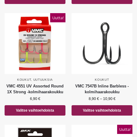
Uutta!
KOUKUT
,
UUTUUKSIA
KOUKUT
VMC 4551 UV Assorted Round
VMC 7547B Inline Barbless -
1X Strong -kolmihaarakoukku
kolmihaarakoukku
6,90
€
8,90
€
–
10,90
€
Valitse vaihtoehdoista
Valitse vaihtoehdoista
Uutta!