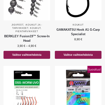
JIGIPÄÄT, -KOUKUT JA -
KOUKUT
TARVIKKEET
,
KOUKUT
,
GAMAKATSU Hook A1 G-Carp
PIENTARVIKKEET
Specialist
BERKLEY Fusion19™ Screw-In
8,90
€
Head
3,90
€
–
4,90
€
Valitse vaihtoehdoista
Valitse vaihtoehdoista
Suositus!