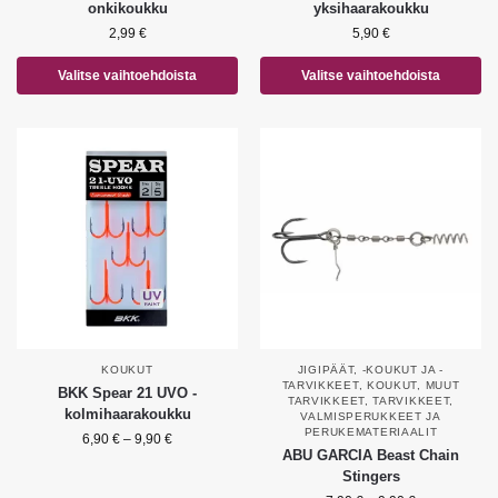
onkikoukku
yksihaarakoukku
2,99
€
5,90
€
Valitse vaihtoehdoista
Valitse vaihtoehdoista
KOUKUT
JIGIPÄÄT, -KOUKUT JA -
TARVIKKEET
,
KOUKUT
,
MUUT
BKK Spear 21 UVO -
TARVIKKEET
,
TARVIKKEET
,
kolmihaarakoukku
VALMISPERUKKEET JA
PERUKEMATERIAALIT
6,90
€
–
9,90
€
ABU GARCIA Beast Chain
Stingers