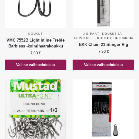
KOUKUT
JIGIPÄÄT, -KOUKUT JA -
TARVIKKEET
,
KOUKUT
,
UUTUUKSIA
VMC 7552B Light Inline Treble
BKK Chain-21 Stinger Rig
Barbless -kolmihaarakoukku
7,90
€
7,90
€
Valitse vaihtoehdoista
Valitse vaihtoehdoista