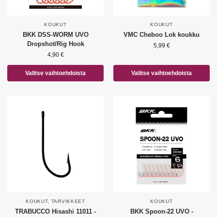
KOUKUT
KOUKUT
BKK DSS-WORM UVO
VMC Cheboo Lok koukku
Dropshot/Rig Hook
5,99
€
4,90
€
Valitse vaihtoehdoista
Valitse vaihtoehdoista
KOUKUT
,
TARVIKKEET
KOUKUT
TRABUCCO Hisashi 11011 -
BKK Spoon-22 UVO -