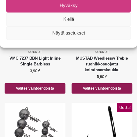
Hyväksy
Kiellä
Näytä asetukset
KOUKUT
KOUKUT
VMC 7237 BBN Light Inline
MUSTAD Weedlessw Treble
Single Barbless
ruohikkosuojattu
kolmihaarakoukku
3,90
€
5,90
€
Valitse vaihtoehdoista
Valitse vaihtoehdoista
Uutta!