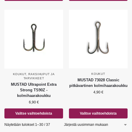
KOUKUT
KOUKUT
,
RAKSIHUPUT JA
TARVIKKEET
MUSTAD 73028 Classic
MUSTAD Ultrapoint Extra
pitkävartinen kolmihaarakoukku
Strong TS90Z -
4,90
€
kolmihaarakoukku
6,90
€
Valitse vaihtoehdoista
Valitse vaihtoehdoista
Näytetään tulokset 1–30 / 37