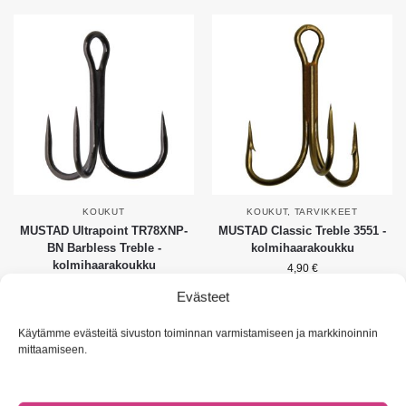
KOUKUT
KOUKUT
,
TARVIKKEET
MUSTAD Ultrapoint TR78XNP-
MUSTAD Classic Treble 3551 -
BN Barbless Treble -
kolmihaarakoukku
kolmihaarakoukku
4,90
€
5,90
€
Evästeet
Valitse vaihtoehdoista
Valitse vaihtoehdoista
Käytämme evästeitä sivuston toiminnan varmistamiseen ja markkinoinnin
mittaamiseen.