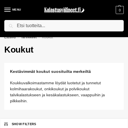
MENU
0
Haku
ILMAINEN TOIMITUS YLI 75€ TILAUKSILLE!
Etusivu
Tarvikkeet
Koukut
/
/
Koukut
Kestävimmät koukut suosituilta merkeiltä
Koukkuvalkoimastamme löydät luotetut ja tunnetut
kolmihaarakoukut, onkikoukut ja polvikoukut
talvikalastukseen ja kesäkalastukseen, vaappuihin ja
pilkkeihin.
SHOW FILTERS