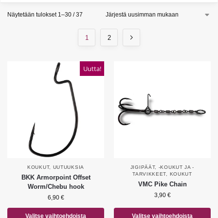
Näytetään tulokset 1–30 / 37
1
2
Uutta!
KOUKUT
,
UUTUUKSIA
JIGIPÄÄT, -KOUKUT JA -
TARVIKKEET
,
KOUKUT
BKK Armorpoint Offset
VMC Pike Chain
Worm/Chebu hook
3,90
€
6,90
€
Valitse vaihtoehdoista
Valitse vaihtoehdoista