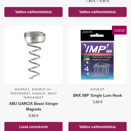
7,90
€
–
9,90
€
Valitse vaihtoehdoista
Valitse vaihtoehdoista
Uutta!
JIGIPÄÄT, -KOUKUT JA -
KOUKUT
TARVIKKEET
,
KOUKUT
,
MUUT
BKK IMP Single Lure Hook
TARVIKKEET
3,90
€
ABU GARCIA Beast Stinger
Magnets
9,90
€
Lisää ostoskoriin
Valitse vaihtoehdoista