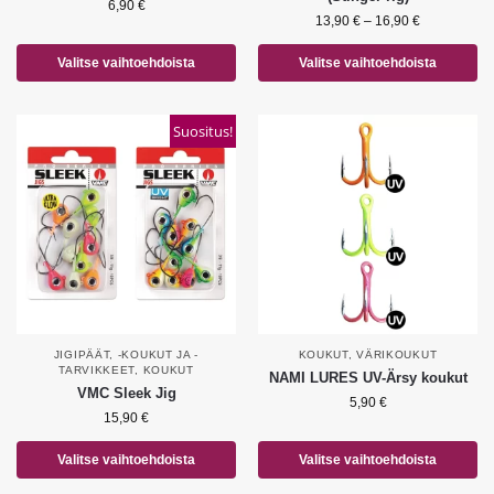
6,90
€
13,90
€
–
16,90
€
Valitse vaihtoehdoista
Valitse vaihtoehdoista
Suositus!
JIGIPÄÄT, -KOUKUT JA -
KOUKUT
,
VÄRIKOUKUT
TARVIKKEET
,
KOUKUT
NAMI LURES UV-Ärsy koukut
VMC Sleek Jig
5,90
€
15,90
€
Valitse vaihtoehdoista
Valitse vaihtoehdoista