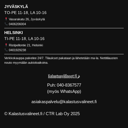
JYVÄSKYLÄ
TO-PE 11-18, LA 10-16
Vasarakatu 26, Jyväskylä
0406206004
HELSINKI
TI-PE 11-18, LA 10-16
Ristipellontie 21, Helsinki
0401929238
Verkkokauppa palvelee 24/7. Tilaukset pakataan ja lähetetään ma-la. Nettitilausten
nouto myymälän aukioloaikoina.
Puh:
040-8367577
(myös WhatsApp)
asiakaspalvelu@kalastusvalineet.fi
© Kalastusvalineet.fi /
CTR Lab Oy
2025