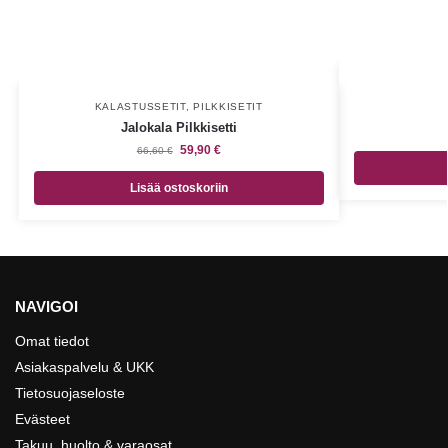
KALASTUSSETIT
,
PILKKISETIT
Jalokala Pilkkisetti
59,90
€
66,60
€
Lisää ostoskoriin
NAVIGOI
Omat tiedot
Asiakaspalvelu & UKK
Tietosuojaseloste
Evästeet
Takuu, huolto & varaosat