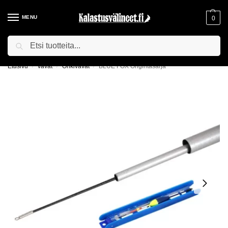
MENU
0
Haku
ILMAINEN TOIMITUS YLI 75€ TILAUKSILLE!
Etusivu
Vavat
Onkivavat
BLUE FOX Ongintasarja
/
/
/