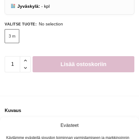
Jyväskylä:
-
kpl
No selection
VALITSE TUOTE
:
3 m
Lisää ostoskoriin
Kuvaus
Evästeet
Blue Fox -ongintasarjat
sisältävät vavan sekä kilpaonkilaitteen,
johon kuuluu siima, koukku, paino ja koho. Ongintasarjaa on
Käytämme evästeitä sivuston toiminnan varmistamiseen ja markkinoinnin