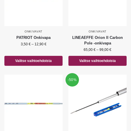
ONKIVAVAT
ONKIVAVAT
PATRIOT Onkivapa
LINEAEFFE Orion II Carbon
Pole -onkivapa
3,50
€
–
12,90
€
65,00
€
–
99,00
€
Valitse vaihtoehdoista
Valitse vaihtoehdoista
-50%