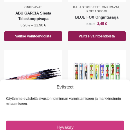
ONKIVAVAT
KALASTUSSETIT
,
ONKIVAVAT
,
POISTOKORI
ABU GARCIA Siesta
BLUE FOX Ongintasarja
Teleskooppivapa
3,45
€
6,90
€
8,90
€
–
22,90
€
Valitse vaihtoehdoista
Valitse vaihtoehdoista
Evästeet
Käytämme evästeitä sivuston toiminnan varmistamiseen ja markkinoinnin
mittaamiseen.
ONKIVAVAT
KOHOT JA ONKILAITTEET
,
ONKIVAVAT
LINEAEFFE Carbon Pole
DIDA Onkilaitteet
Onkivapa
Hyväksy
2,90
€