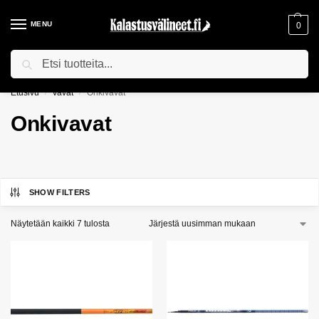
MENU
0
Haku
ILMAINEN TOIMITUS YLI 75€ TILAUKSILLE!
Etusivu
Vavat
Onkivavat
/
/
Onkivavat
SHOW FILTERS
Näytetään kaikki 7 tulosta