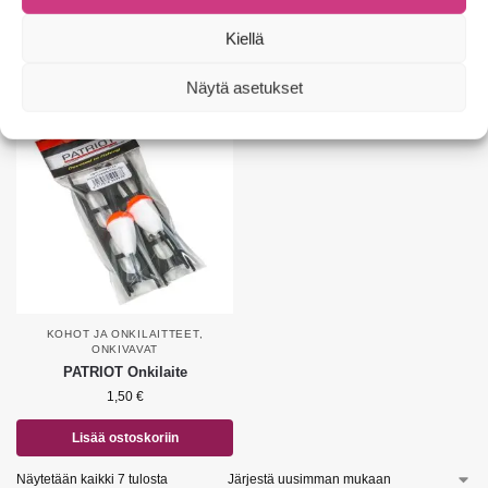
69,00
€
Kiellä
Valitse vaihtoehdoista
Valitse vaihtoehdoista
Näytä asetukset
KOHOT JA ONKILAITTEET
,
ONKIVAVAT
PATRIOT Onkilaite
1,50
€
Lisää ostoskoriin
Näytetään kaikki 7 tulosta