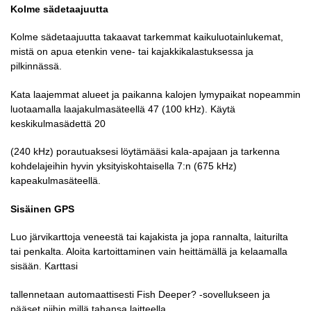
Kolme sädetaajuutta
Kolme sädetaajuutta takaavat tarkemmat kaikuluotainlukemat,
mistä on apua etenkin vene- tai kajakkikalastuksessa ja
pilkinnässä.
Kata laajemmat alueet ja paikanna kalojen lymypaikat nopeammin
luotaamalla laajakulmasäteellä 47 (100 kHz). Käytä
keskikulmasädettä 20
(240 kHz) porautuaksesi löytämääsi kala-apajaan ja tarkenna
kohdelajeihin hyvin yksityiskohtaisella 7:n (675 kHz)
kapeakulmasäteellä.
Sisäinen GPS
Luo järvikarttoja veneestä tai kajakista ja jopa rannalta, laiturilta
tai penkalta. Aloita kartoittaminen vain heittämällä ja kelaamalla
sisään. Karttasi
tallennetaan automaattisesti Fish Deeper? -sovellukseen ja
pääset niihin millä tahansa laitteella.