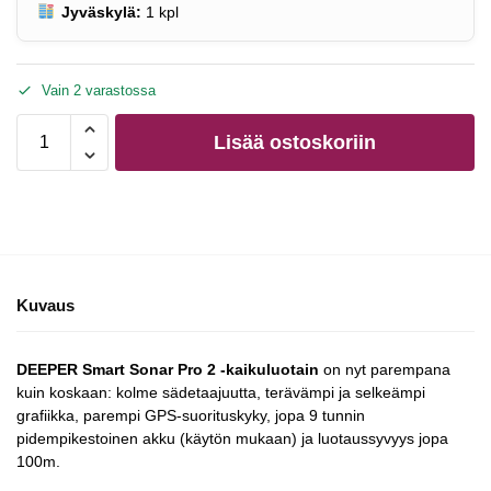
Jyväskylä:
1
kpl
Vain 2 varastossa
Lisää ostoskoriin
Kuvaus
DEEPER Smart Sonar Pro 2 -kaikuluotain
on nyt parempana
kuin koskaan: kolme sädetaajuutta, terävämpi ja selkeämpi
grafiikka, parempi GPS-suorituskyky, jopa 9 tunnin
pidempikestoinen akku (käytön mukaan) ja luotaussyvyys jopa
100m.