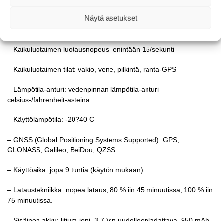
2,4 cm laaja säde
Näytä asetukset
– Syvyysalue: 15 cm?100 m
– Kaikuluotaimen luotausnopeus: enintään 15/sekunti
– Kaikuluotaimen tilat: vakio, vene, pilkintä, ranta-GPS
– Lämpötila-anturi: vedenpinnan lämpötila-anturi
celsius-/fahrenheit-asteina
– Käyttölämpötila: -20?40 C
– GNSS (Global Positioning Systems Supported): GPS,
GLONASS, Galileo, BeiDou, QZSS
– Käyttöaika: jopa 9 tuntia (käytön mukaan)
– Lataustekniikka: nopea lataus, 80 %:iin 45 minuutissa, 100 %:iin
75 minuutissa.
– Sisäinen akku: litium-ioni, 3,7 V:n uudelleenladattava, 950 mAh