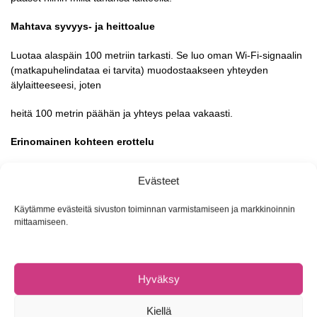
Mahtava syvyys- ja heittoalue
Luotaa alaspäin 100 metriin tarkasti. Se luo oman Wi-Fi-signaalin
(matkapuhelindataa ei tarvita) muodostaakseen yhteyden
älylaitteeseesi, joten
heitä 100 metrin päähän ja yhteys pelaa vakaasti.
Erinomainen kohteen erottelu
Kohteen erottelun 1 cm (kapein säde) ja 2,4 cm (leveät säteet ja
Evästeet
keskikulmasäteet) avulla tunnistat kohdelajit helposti ja voit
seurata pienimmänkin
Käytämme evästeitä sivuston toiminnan varmistamiseen ja markkinoinnin
mittaamiseen.
vieheen liikettä vertikaalijigauksessa.
– Kaikuluotaintyyppi: kolmitaajuuksinen ? kapea 675 kHz (kartion
kulma 7), keskitaso 240 kHz (kartion kulma 20), laaja 100 kHz
Hyväksy
(kartion kulma 47)
Kiellä
– Kohteen erottelu: 1 cm kapea säde, 2,4 cm keskitason säde,