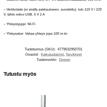
– Verkkolaite (ei sisälly pakkaukseen, suositeltu): tulo 110 V / 220
V, lähtö mikro-USB, 5 V 2 A
– Yhteystyyppi: Wi-Fi
– Yhteysalue: Vakaa yhteys jopa 100 m:iin
Tuotetunnus (SKU):
4779032950701
Osastot:
Kaikuluotaimet
,
Tarvikkeet
Tuotemerkki:
Deeper
Tutustu myös