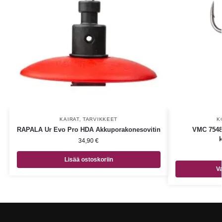
KAIRAT
,
TARVIKKEET
K
RAPALA Ur Evo Pro HDA Akkuporakonesovitin
VMC 7548
34,90
€
Lisää ostoskoriin
Va