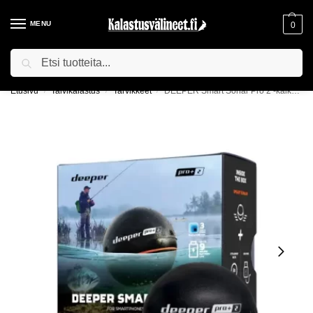
MENU
0
Haku
ILMAINEN TOIMITUS YLI 75€ TILAUKSILLE!
Etusivu
Talvikalastus
Tarvikkeet
DEEPER Smart Sonar Pro 2 -kaikuluotain
/
/
/