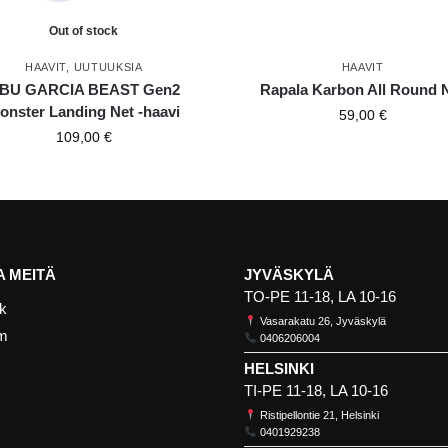
Out of stock
HAAVIT
,
UUTUUKSIA
HAAVIT
BU GARCIA BEAST Gen2
Rapala Karbon All Round 
onster Landing Net -haavi
59,00
€
109,00
€
 MEITÄ
JYVÄSKYLÄ
TO-PE 11-18, LA 10-16
k
Vasarakatu 26, Jyväskylä
am
0406206004
HELSINKI
TI-PE 11-18, LA 10-16
Ristipellontie 21, Helsinki
0401929238