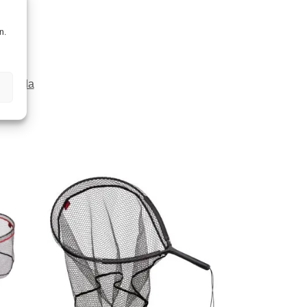
n.
i:
Dida