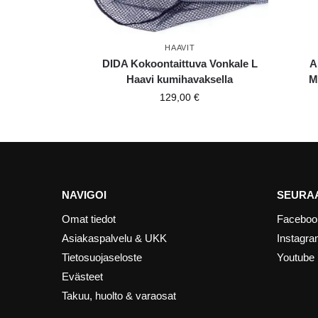
HAAVIT
DIDA Kokoontaittuva Vonkale L
A
Haavi kumihavaksella
M
129,00
€
NAVIGOI
SEURAA
Omat tiedot
Faceboo
Asiakaspalvelu & UKK
Instagr
Tietosuojaseloste
Youtube
Evästeet
Takuu, huolto & varaosat