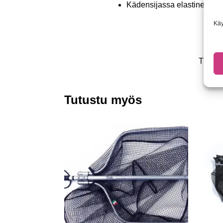
Kädensijassa elastinen na
Käy
Tuotet
Tutustu myös