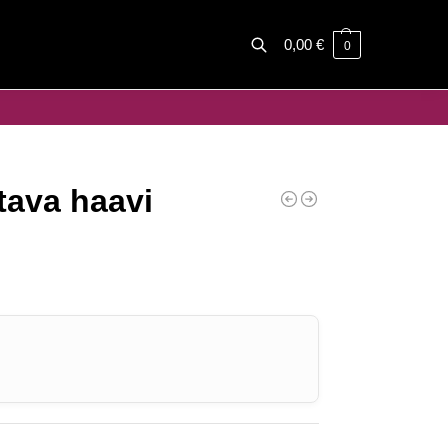
0,00
€
0
Haku
tava haavi