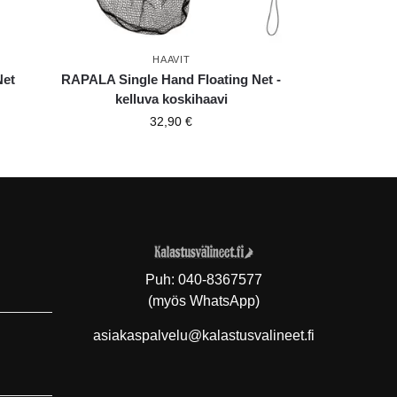
HAAVIT
Net
RAPALA Single Hand Floating Net -
kelluva koskihaavi
32,90
€
Puh:
040-8367577
(myös WhatsApp)
asiakaspalvelu@kalastusvalineet.fi