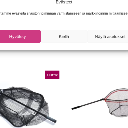
Evästeet
ru
tämme evästeitä sivuston toiminnan varmistamiseen ja markkinoinnin mittaamisee
unnus (SKU):
6430010611011
Osasto:
Haavit
Tuotemerkk
Hyväksy
Kiellä
Näytä asetukset
Uutta!