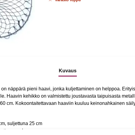
Kuvaus
on näppärä pieni haavi, jonka kuljettaminen on helppoa. Erityi
lle. Haavin kehikko on valmistettu joustavasta taipuisasta meta
60 cm. Kokoontaitettavaan haaviin kuuluu keinonahkainen säily
cm, suljettuna 25 cm
tuotteen mukana