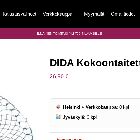
Kalastusvälineet
Verkkokauppa
Myymälät
Omat tiedot
ILMAINEN TOIMITUS YLI 75€ TILAUKSILLE!
DIDA Kokoontaitet
26,90
€
Helsinki + Verkkokauppa:
0
kpl
Jyväskylä:
0
kpl
Varasto loppu