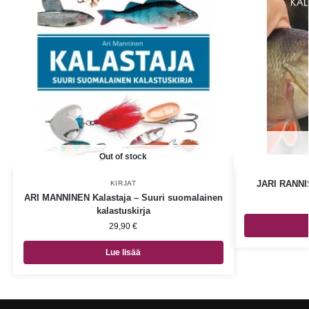
Out of stock
JARI RANNIS
KIRJAT
ARI MANNINEN Kalastaja – Suuri suomalainen
kalastuskirja
29,90
€
Lue lisää