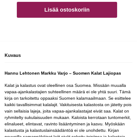
Lisää ostoskoriin
Kuvaus
Hannu Lehtonen Markku Varjo – Suomen Kalat Lajiopas
Kalat ja kalastus ovat oleellinen osa Suomea. Missään muualla
vapaa-ajankalastajien suhteellinen määrä ei ole yhtä suuri. Tämä
kirja on tarkoitettu oppaaksi Suomen kalamaailmaan. Se esittelee
kaikki tavallisimmat kalalajit. Vakituisesta kalastosta on jätetty pois
vain sellaisia lajeja, joita vapaa-ajankalastajat eivät saa. Kalat on
ryhmitelty sukulaisuuden mukaan. Kaloista kerrotaan tuntomerkit,
elinalueet, elintavat, ravinto lisääntyminen ja kasvu. Myöskään
kalastusta ja kalastuslainsäädäntöä ei ole unohdettu. Kirjan
neuvoilla samannäköiset lajit eivät sekoitu toisiinsa ja kalastaja