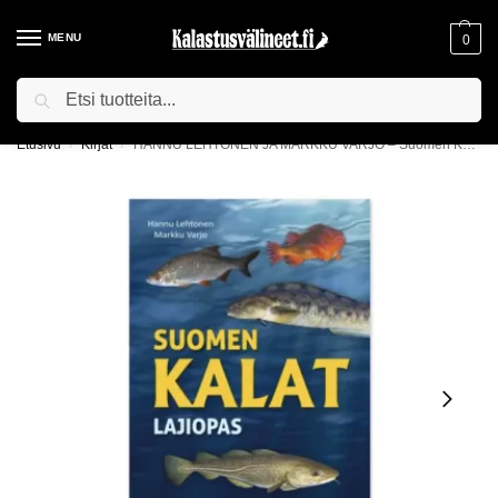
MENU
0
Haku
ILMAINEN TOIMITUS YLI 75€ TILAUKSILLE!
Etusivu
Kirjat
HANNU LEHTONEN JA MARKKU VARJO – Suomen Kalat Lajiopas
/
/