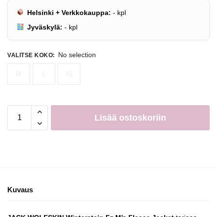
Helsinki + Verkkokauppa:
-
kpl
Jyväskylä:
-
kpl
No selection
VALITSE KOKO
:
M
L
XL
Lisää ostoskoriin
Kuvaus