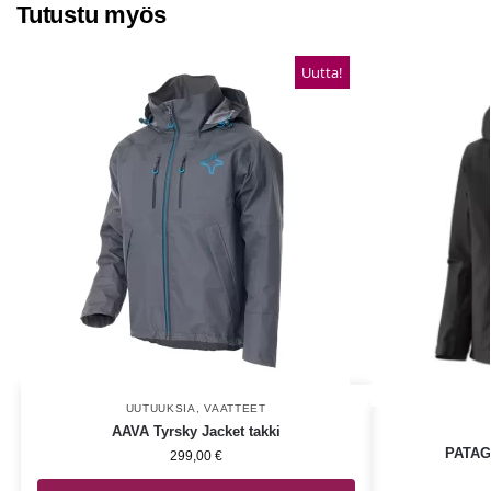
Tutustu myös
Uutta!
UUTUUKSIA
,
VAATTEET
AAVA Tyrsky Jacket takki
PATAGO
299,00
€