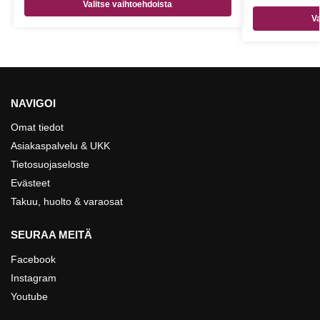
Valitse vaihtoehdoista
Va
NAVIGOI
Omat tiedot
Asiakaspalvelu & UKK
Tietosuojaseloste
Evästeet
Takuu, huolto & varaosat
SEURAA MEITÄ
Facebook
Instagram
Youtube