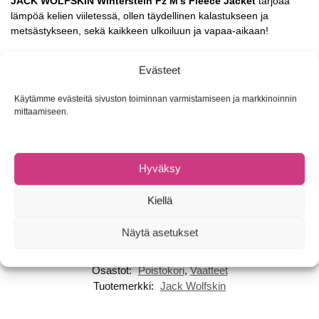
JACK WOLFSKIN Winterstein Fz M’s Fleece Jacket
tarjoaa
lämpöä kelien viiletessä, ollen täydellinen kalastukseen ja
metsästykseen, sekä kaikkeen ulkoiluun ja vapaa-aikaan!
Laadukas miesten Winterstein Full Zip on kevyt POLARTEC® 200
Evästeet
-sarjan fleece, jota voi käyttää kolmena vuodenaikana,
päällystakkina tai kerrastona. Fleecetakki kuuluu myös 3in1
Käytämme evästeitä sivuston toiminnan varmistamiseen ja markkinoinnin
system zip -sarjaan, joten se on yhdistettävissä vetoketjulla Jack
mittaamiseen.
Wolfskin Fernblick Jacket kuoritakkiin.
Kevyt ja lämmin
Nopeasti kuivuva ja hengittävä
Hyväksy
Taskut sivuilla
System Zip -vetoketju
Kiellä
Paino 440 g koossa M
Näytä asetukset
Tuotetunnus (SKU):
Ei saatavilla/-tietoa
Osastot:
Poistokori
,
Vaatteet
Tuotemerkki:
Jack Wolfskin