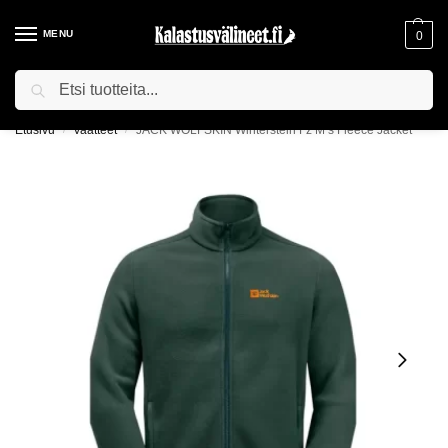
MENU
0
Haku
ILMAINEN TOIMITUS YLI 75€ TILAUKSILLE!
Etusivu
Vaatteet
JACK WOLFSKIN Winterstein Fz M’s Fleece Jacket
/
/