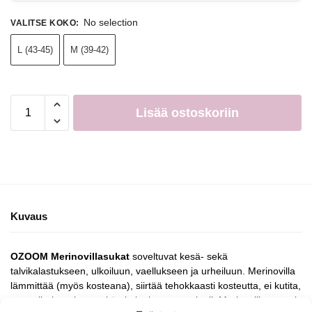
No selection
VALITSE KOKO
:
L (43-45)
M (39-42)
Lisää ostoskoriin
Kuvaus
OZOOM Merinovillasukat
soveltuvat kesä- sekä
talvikalastukseen, ulkoiluun, vaellukseen ja urheiluun. Merinovilla
lämmittää (myös kosteana), siirtää tehokkaasti kosteutta, ei kutita,
on antibakteerinen sekä ekologinen materiaali. Merinovilla reagoi