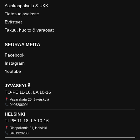
Asiakaspalvelu & UKK
Tietosuojaseloste
Evästeet
Takuu, huolto & varaosat
SEURAA MEITÄ
Facebook
Instagram
Youtube
JYVÄSKYLÄ
TO-PE 11-18, LA 10-16
Vasarakatu 26, Jyväskylä
0406206004
HELSINKI
TI-PE 11-18, LA 10-16
Ristipellontie 21, Helsinki
0401929238