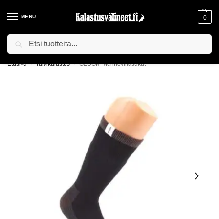
MENU
0
Haku
ILMAINEN TOIMITUS YLI 75€ TILAUKSILLE!
Etusivu
Talvikalastus
OZOOM Merinovillasukat
/
/