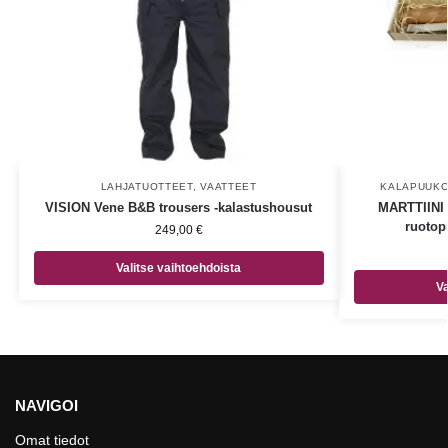
LAHJATUOTTEET
,
VAATTEET
KALAPUUKOT
VISION Vene B&B trousers -kalastushousut
MARTTIINI S
ruotopi
249,00
€
Valitse vaihtoehdoista
Va
NAVIGOI
Omat tiedot