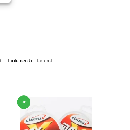
t
Tuotemerkki:
Jackpot
-60%