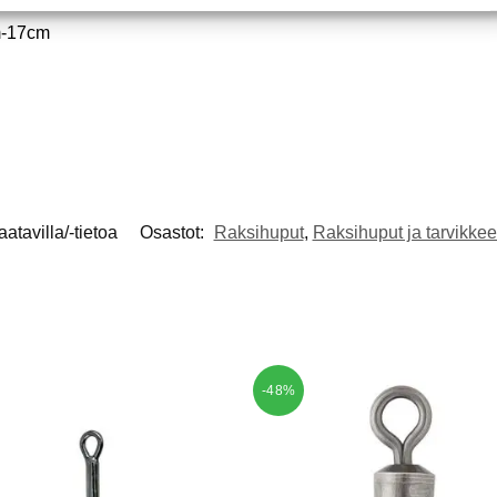
m-17cm
aatavilla/-tietoa
Osastot:
Raksihuput
,
Raksihuput ja tarvikkee
-48%