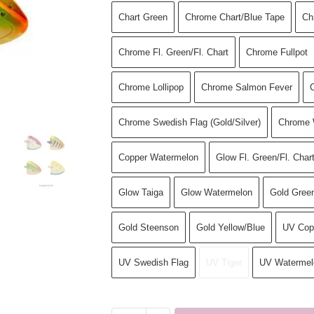
Chart Green
Chrome Chart/Blue Tape
Ch
Chrome Fl. Green/Fl. Chart
Chrome Fullpot
Chrome Lollipop
Chrome Salmon Fever
Chrome Swedish Flag (Gold/Silver)
Chrome 
Copper Watermelon
Glow Fl. Green/Fl. Char
Glow Taiga
Glow Watermelon
Gold Green
Gold Steenson
Gold Yellow/Blue
UV Cop
UV Swedish Flag
UV Tiger
UV Watermel