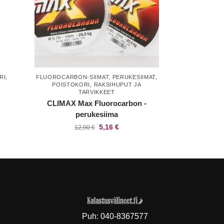
RI
,
FLUOROCARBON-SIIMAT
,
PERUKESIIMAT
,
T
POISTOKORI
,
RAKSIHUPUT JA
TARVIKKEET
CLIMAX Max Fluorocarbon -
perukesiima
5,16
€
12,90
€
Puh:
040-8367577