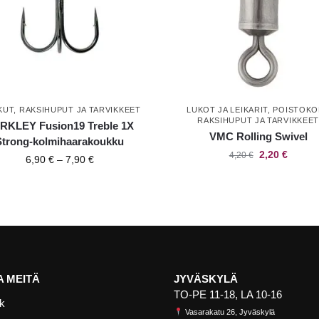
KUT
,
RAKSIHUPUT JA TARVIKKEET
LUKOT JA LEIKARIT
,
POISTOKO
RAKSIHUPUT JA TARVIKKEE
RKLEY Fusion19 Treble 1X
VMC Rolling Swivel
Strong-kolmihaarakoukku
2,20
€
4,20
€
6,90
€
–
7,90
€
 MEITÄ
JYVÄSKYLÄ
TO-PE 11-18, LA 10-16
k
Vasarakatu 26, Jyväskylä