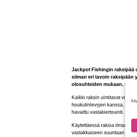
Jackpot Fishingin raksipää 
siiman eri tavoin raksipään y
olosuhteiden mukaan, saadaks
Kaikki raksin uintitavat voida
Käy
houkutinlevyjen kanssa, voidaa
havaittu vastakiertouinti.
Käytettäessä raksia ilman houk
vastakkaiseen suuntaan pyöräht