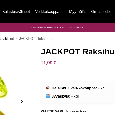
Kalastusvälineet
Verkkokauppa
Myymälät
Omat tiedot
ILMAINEN TOIMITUS YLI 75€ TILAUKSILLE!
arvikkeet
JACKPOT Raksihuppu
/
JACKPOT Raksih
11,99
€
Helsinki + Verkkokauppa:
-
kpl
Jyväskylä:
-
kpl
No selection
VALITSE VÄRI
: