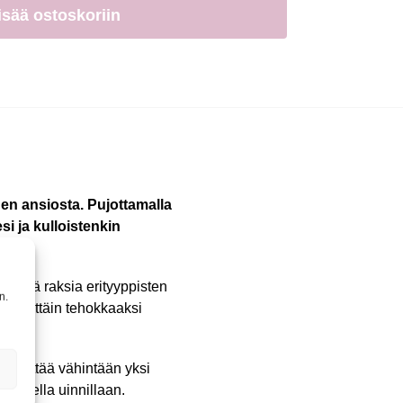
isää ostoskoriin
en ansiosta. Pujottamalla
si ja kulloistenkin
le.
täessä raksia erityyppisten
n.
an erittäin tehokkaaksi
 virittää vähintään yksi
laisella uinnillaan.