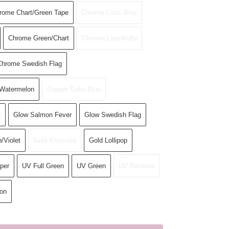
rome Chart/Green Tape
Chrome Coho Blue
Chrome Green/Chart
Chrome Lapinkulta
Chrome Swedish Flag
Watermelon
Copper Coho Blue
t
Glow Salmon Fever
Glow Swedish Flag
/Violet
Gold Klunssila
Gold Lollipop
per
UV Full Green
UV Green
UV Rainbow
on