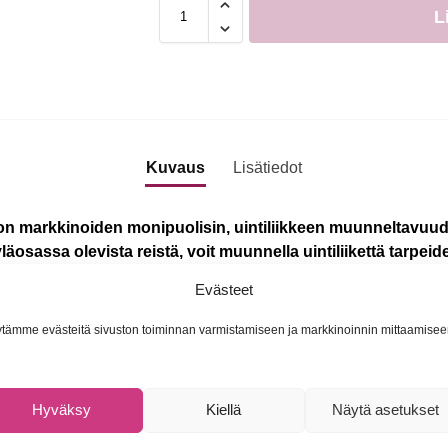
L
Kuvaus
Lisätiedot
on markkinoiden monipuolisin, uintiliikkeen muunneltavuud
läosassa olevista reistä, voit muunnella uintiliikettä tarpeide
esi vaihtelevia sekä houkuttelevia uintiliikkeitä syöttikalal
Evästeet
an toteuttaa myös vastakkaiseen pyörimissuuntaan, jolloin käytet
tämme evästeitä sivuston toiminnan varmistamiseen ja markkinoinnin mittaamisee
n syöttikalalle asettaa levyn pyörimissuuntaan nähden, toisina
Hyväksy
Kiellä
Näytä asetukset
utinlevyä, kannattaa pyynnissä oleviin muihin syötteihin nähden
elevä syötti, tämä usein laukaisee kalan iskurefleksin täysin eri