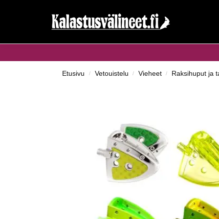
Haku...
Etusivu
Vetouistelu
Vieheet
Raksihuput ja t
/
/
/