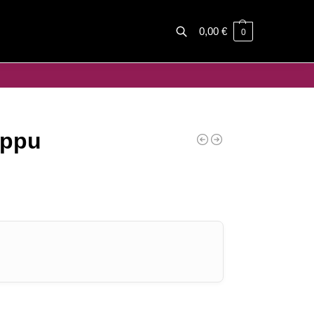
0,00
€
0
Haku
uppu