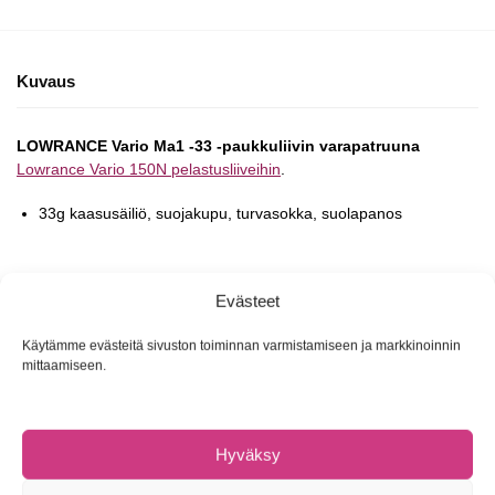
Kuvaus
LOWRANCE Vario Ma1 -33 -paukkuliivin varapatruuna
Lowrance Vario 150N pelastusliiveihin
.
33g kaasusäiliö, suojakupu, turvasokka, suolapanos
Tuotetunnus (SKU):
6417512515221
Evästeet
Osastot:
Pelastusliivit
,
Pelastusliivit
Tuotemerkki:
Lowrance
Käytämme evästeitä sivuston toiminnan varmistamiseen ja markkinoinnin
mittaamiseen.
Tutustu myös
Hyväksy