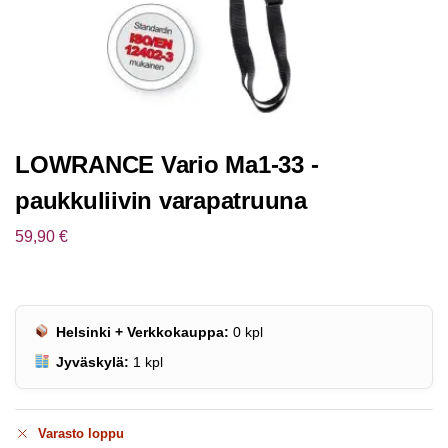
LOWRANCE Vario Ma1-33 -
paukkuliivin varapatruuna
59,90
€
Helsinki + Verkkokauppa:
0
kpl
Jyväskylä:
1
kpl
Varasto loppu