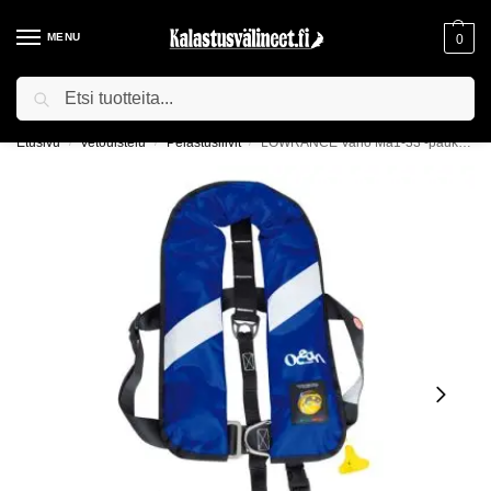
MENU
0
Haku
ILMAINEN TOIMITUS YLI 75€ TILAUKSILLE!
Etusivu
Vetouistelu
Pelastusliivit
LOWRANCE Vario Ma1-33 -paukkuliivin varapatruuna
/
/
/