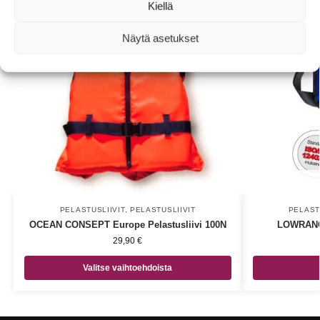
Kiellä
Näytä asetukset
PELASTUSLIIVIT
,
PELASTUSLIIVIT
PELAST
OCEAN CONSEPT Europe Pelastusliivi 100N
LOWRANCE
29,90
€
Valitse vaihtoehdoista