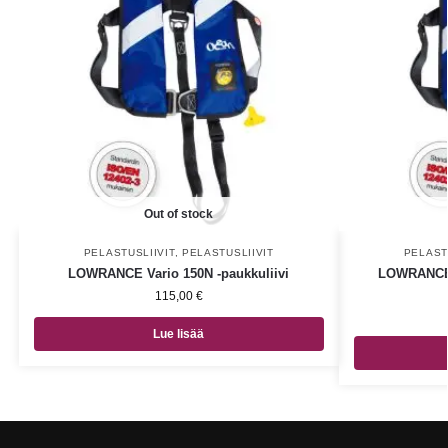
Out of stock
PELASTUSLIIVIT
,
PELASTUSLIIVIT
PELAST
LOWRANCE Vario 150N -paukkuliivi
LOWRANCE V
115,00
€
Lue lisää