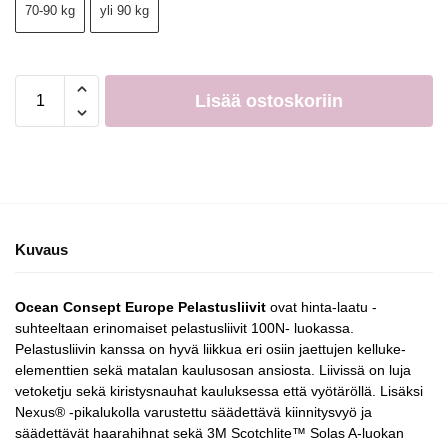
70-90 kg
yli 90 kg
Lisää ostoskoriin
Kuvaus
Ocean Consept Europe Pelastusliivit
ovat hinta-laatu -
suhteeltaan erinomaiset pelastusliivit 100N- luokassa.
Pelastusliivin kanssa on hyvä liikkua eri osiin jaettujen kelluke-
elementtien sekä matalan kaulusosan ansiosta. Liivissä on luja
vetoketju sekä kiristysnauhat kauluksessa että vyötäröllä. Lisäksi
Nexus® -pikalukolla varustettu säädettävä kiinnitysvyö ja
säädettävät haarahihnat sekä 3M Scotchlite™ Solas A-luokan