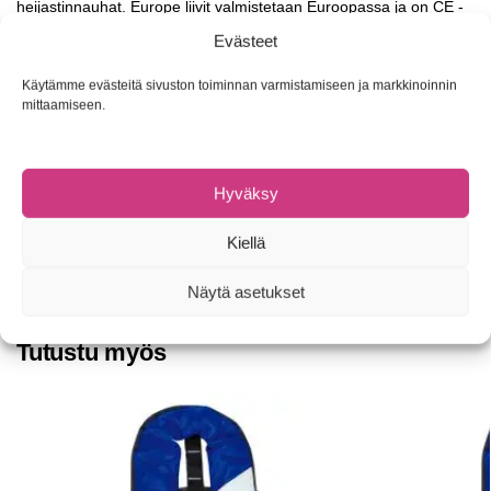
heijastinnauhat. Europe liivit valmistetaan Euroopassa ja on CE -
hyväksytty malli.
Evästeet
Käytämme evästeitä sivuston toiminnan varmistamiseen ja markkinoinnin
mittaamiseen.
Malli
Kelluttavuus
E70-90
70-90kg
E90
Yli 90kg
Hyväksy
Tuotetunnus (SKU):
Ei saatavilla/-tietoa
Kiellä
Osastot:
Pelastusliivit
,
Pelastusliivit
Tuotemerkki:
Ocean Consept
Näytä asetukset
Tutustu myös