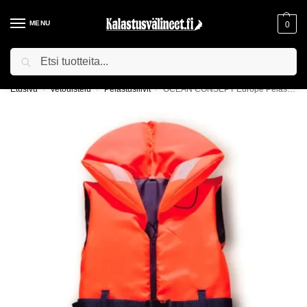
MENU
0
Haku
ILMAINEN TOIMITUS YLI 75€ TILAUKSILLE!
Etusivu
Vetouistelu
Pelastusliivit
OCEAN CONSEPT Europe Pelastusliivi 100N
/
/
/