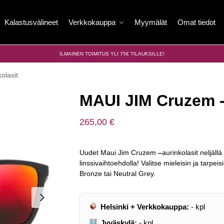
Kalastusvälineet
Verkkokauppa
Myymälät
Omat tiedot
ILMAINEN TOIMITUS YLI 75€ TILAUKSILLE!
olasit
MAUI JIM Cruzem -
265,00
€
Uudet Maui Jim Cruzem
–
aurinkolasit neljäll
linssivaihtoehdolla! Valitse mieleisin ja tarpe
Bronze tai Neutral Grey.
Helsinki + Verkkokauppa:
-
kpl
Jyväskylä:
-
kpl