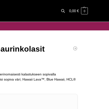
0,00
€
0
Haku
aurinkolasit
ä erinomaisesti kalastukseen sopivalla
isiisi sopiva väri; Hawaii Lava™, Blue Hawaii, HCL®