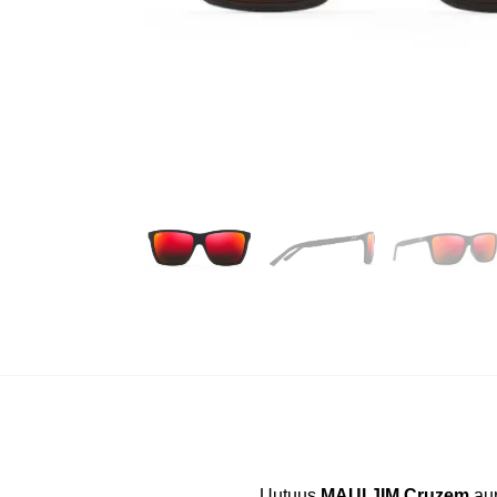
Uutuus
MAUI JIM Cruzem
aur