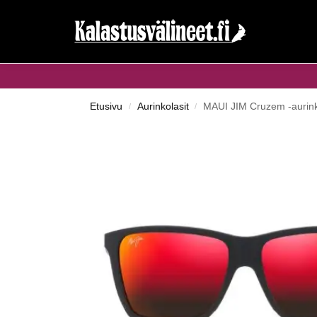
Haku...
Etusivu
Aurinkolasit
MAUI JIM Cruzem -aurink
/
/