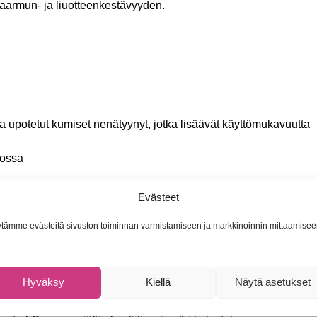
aarmun- ja liuotteenkestävyyden.
ssa upotetut kumiset nenätyynyt, jotka lisäävät käyttömukavuutta
lossa
aihtoehdot Maui Jim Cruzem aurinkolaseissa
:
Evästeet
uutuus
vaihtoehto punaisella peilipinnoitteella tarjoaa uuden ty
tämme evästeitä sivuston toiminnan varmistamiseen ja markkinoinnin mittaamisee
nsiiviset värit kuin muut Maui Jim -linssit. Peilipinnoite vähent
ehostaa värejä ja kontrasteja. Linssit ovat paras vaihtoehto ki
kalastukseen järvellä ja merellä!
Hyväksy
Kiellä
Näytä asetukset
an mahdollisen valon himmennyksen kirkkaassa ja suorassa au