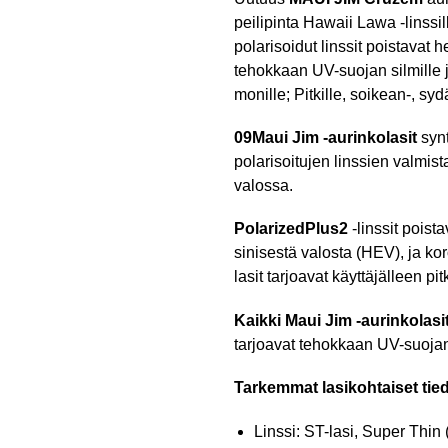
peilipinta Hawaii Lawa -linssi
polarisoidut linssit poistavat
tehokkaan UV-suojan silmille 
monille; Pitkille, soikean-, sy
09Maui Jim -aurinkolasit
synt
polarisoitujen linssien valmist
valossa.
PolarizedPlus2
-linssit pois
sinisestä valosta (HEV), ja ko
lasit tarjoavat käyttäjälleen 
Kaikki Maui Jim -aurinkolasi
tarjoavat tehokkaan UV-suojan
Tarkemmat lasikohtaiset tied
Linssi: ST-lasi,
Super Thin (