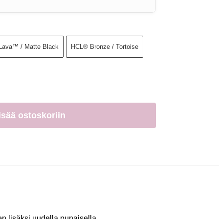
Lava™ / Matte Black
HCL® Bronze / Tortoise
isää ostoskoriin
en lisäksi uudella punaisella