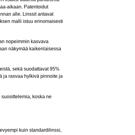
paa-aikaan. Patentoidut
nnan alle. Linssit antavat
sen malli istuu erinomaisesti
lman nopeimmin kasvava
amaan näkymää kaikenlaisessa
teistä, sekä suodattavat 95%
 ja rasvaa hylkivä pinnoite ja
suosittelemia, koska ne
evyempi kuin standardilinssi,