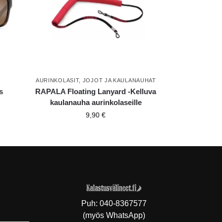
AURINKOLASIT
,
JOJOT JA KAULANAUHAT
s
RAPALA Floating Lanyard -Kelluva
kaulanauha aurinkolaseille
9,90
€
Puh:
040-8367577
(myös WhatsApp)