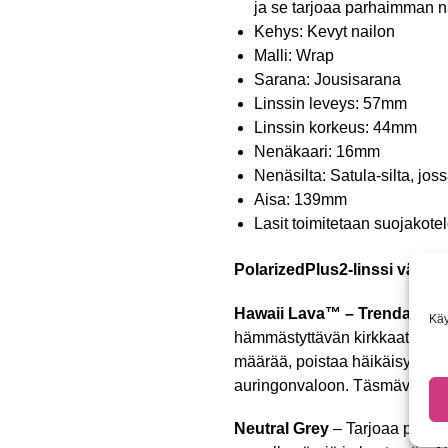
ja se tarjoaa parhaimman n
Kehys: Kevyt nailon
Malli: Wrap
Sarana: Jousisarana
Linssin leveys: 57mm
Linssin korkeus: 44mm
Nenäkaari: 16mm
Nenäsilta: Satula-silta, jo
Aisa: 139mm
Lasit toimitetaan suojakote
PolarizedPlus2-linssi väriv
Hawaii Lava™ – Trendaava 
Käy
hämmästyttävän kirkkaat ja inte
määrää, poistaa häikäisyn ja t
auringonvaloon. Täsmävalinta 
Neutral Grey
– Tarjoaa parha