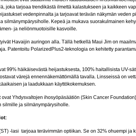
llä, joka tarjoaa trendikästä ilmettä kalastukseen ja kaikkeen va
 heijastukset vedenpinnalta ja tarjoavat terävän näkymän veden pi
ja silmänympärysiholle. Kepeä ja mukava suorakulmainen kehyk
dämen- ja neliönmuotoisille kasvoille.
yivät Havaijin auringon alla. Tällä hetkellä Maui Jim on maai
aja.
Patentoitu PolarizedPlus2-teknologia on kehitetty parant
tavat 99% häikäisevästä heijastuksesta, 100% haitallisista UV-sä
rostavat värejä ennennäkemättömällä tavalla. Linsseissä on vettä
pitkäaikaisen ja laadukkaan käyttökokemuksen.
t
ovat Yhdysvaltojen ihosyöpäsäätiön (Skin Cancer Foundation) 
 silmille ja silmänympärysiholle.
ot:
ST) -lasi
tarjoaa terävimmän optiikan. Se on 32% ohuempi ja k