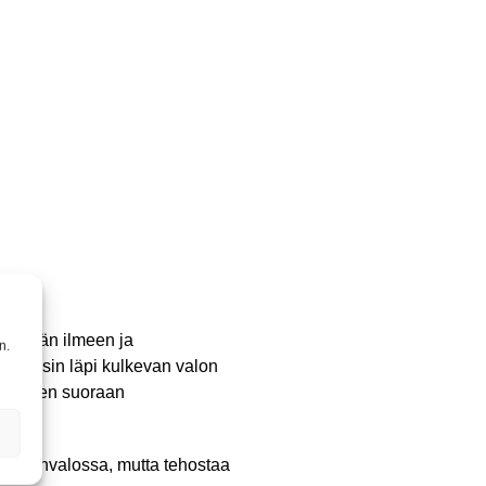
ylikkään ilmeen ja
n.
ää linssin läpi kulkevan valon
rkkaaseen suoraan
ringonvalossa, mutta tehostaa