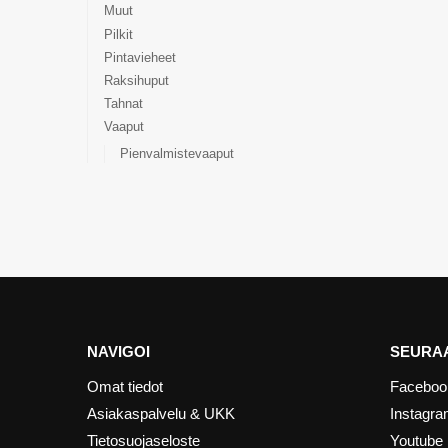
Muut
Pilkit
Pintavieheet
Raksihuput
Tahnat
Vaaput
Pienvalmistevaaput
NAVIGOI
SEURAA
Omat tiedot
Faceboo
Asiakaspalvelu & UKK
Instagr
Tietosuojaseloste
Youtube