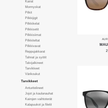
Kairat
Mormyskat
Pilkit
Pilkkijigit
Pilkkikelat
Pilkkisetit
Pilkkisiimat
AUR
Pilkkiteltat
MAUI
Pilkkivavat
2
Reppujakkarat
Tahnat ja syötit
Talvijalkineet
Tarvikkeet
Värikoukut
Tarvikkeet
Anturitelineet
Jojot ja kaulanauhat
Kairojen vaihtoterät
Kalapuukot ja filetit