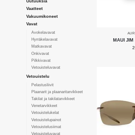
Uutuuksia
Vaatteet
Vakuumikoneet
Vavat
Avokelavavat
AUR
Hyrräkelavavat
MAUI JIM 
Matkavavat
2
Onkivavat
Pilkkivavat
Vetouisteluvavat
Vetouistelu
Pelastusliivit
Plaanarit ja plaanaritarvikkeet
Takilat ja takilatarvikkeet
Venetarvikkeet
Vetouistelukelat
Vetouistelupainot
Vetouistelusiimat
Vetouisteluvavat