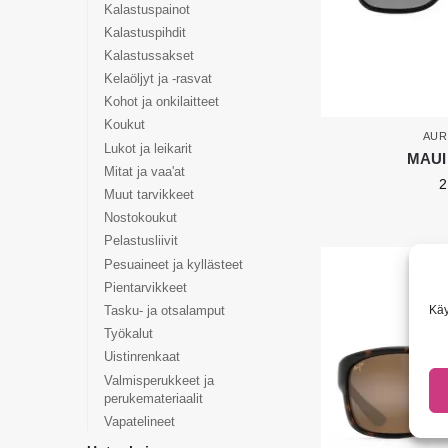
Kalastuspainot
Kalastuspihdit
Kalastussakset
Kelaöljyt ja -rasvat
Kohot ja onkilaitteet
Koukut
AUR
Lukot ja leikarit
MAUI 
Mitat ja vaa'at
2
Muut tarvikkeet
Nostokoukut
Pelastusliivit
Pesuaineet ja kyllästeet
Pientarvikkeet
Käy
Tasku- ja otsalamput
Työkalut
Uistinrenkaat
Valmisperukkeet ja
perukemateriaalit
Vapatelineet