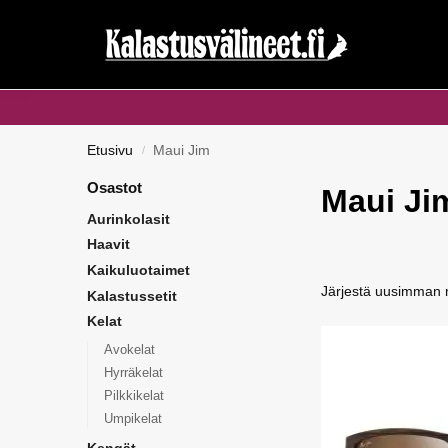
Haku...
Etusivu
Maui Jim
/
Osastot
Maui Ji
Aurinkolasit
Haavit
Kaikuluotaimet
Kalastussetit
Kelat
Avokelat
Hyrräkelat
Pilkkikelat
Umpikelat