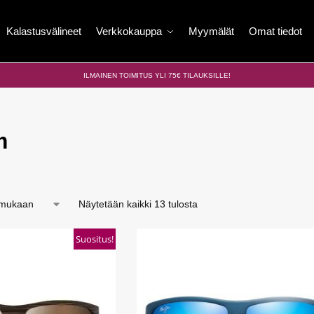
Kalastusvälineet
Verkkokauppa
Myymälät
Omat tiedot
ILMAINEN TOIMITUS YLI 75€ TILAUKSILLE!
m
Näytetään kaikki 13 tulosta
Suositus!