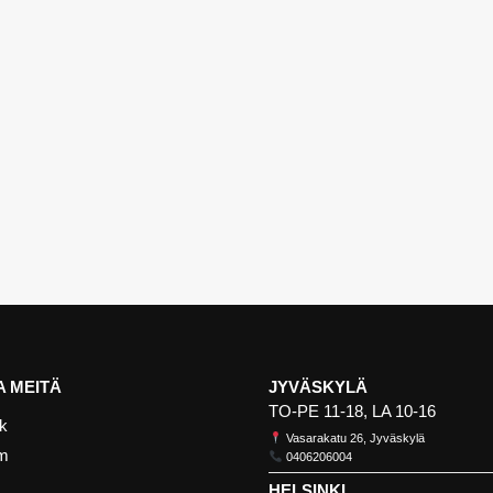
 MEITÄ
JYVÄSKYLÄ
TO-PE 11-18, LA 10-16
k
Vasarakatu 26, Jyväskylä
am
0406206004
HELSINKI