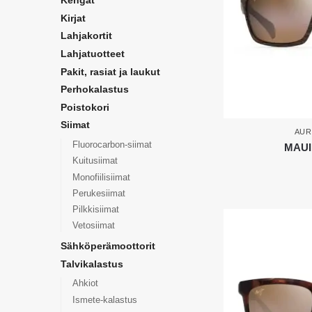
Kengät
Kirjat
Lahjakortit
Lahjatuotteet
Pakit, rasiat ja laukut
Perhokalastus
Poistokori
Siimat
AUR
Fluorocarbon-siimat
MAUI
Kuitusiimat
Monofiilisiimat
Perukesiimat
Pilkkisiimat
Vetosiimat
Sähköperämoottorit
Talvikalastus
Ahkiot
Ismete-kalastus