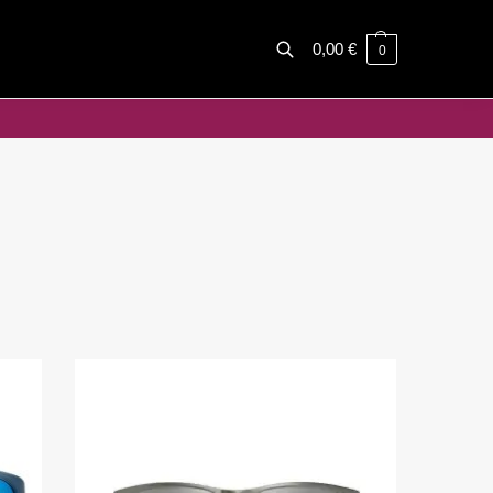
0,00
€
0
Haku