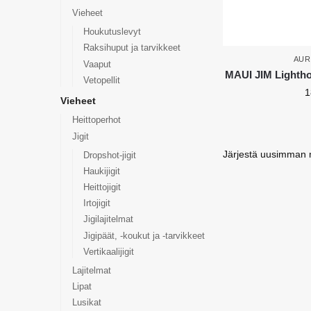
Vieheet
Houkutuslevyt
Raksihuput ja tarvikkeet
AUR
Vaaput
MAUI JIM Lightho
Vetopellit
1
Vieheet
Heittoperhot
Jigit
Dropshot-jigit
Haukijigit
Heittojigit
Irtojigit
Jigilajitelmat
Jigipäät, -koukut ja -tarvikkeet
Vertikaalijigit
Lajitelmat
Lipat
Lusikat