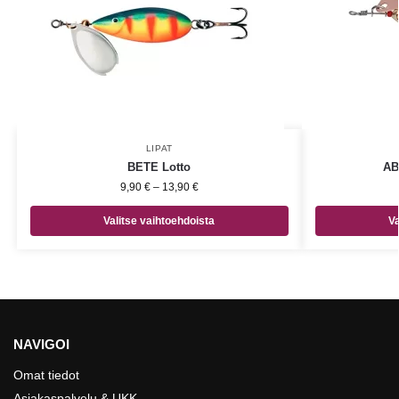
LIPAT
BETE Lotto
AB
9,90
€
–
13,90
€
Valitse vaihtoehdoista
Va
NAVIGOI
Omat tiedot
Asiakaspalvelu & UKK