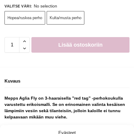
No selection
VALITSE VÄRI
:
Hopea/ruskea perho
Kulta/musta perho
Lisää ostoskoriin
Kuvaus
Mepps Aglia Fly on 3-haaraisella ”red tag” -perhokoukulla
varustettu erikoismalli. Se on erinomainen valinta kesäisen
lämpimiin vesiin sekä tilanteisiin, jolloin kaloille ei tunnu
kelpaavaan mikään muu viehe.
Punainen/keltainen, koot 00, 0, 1 ja 2: kulta ja kupari.
Evästeet