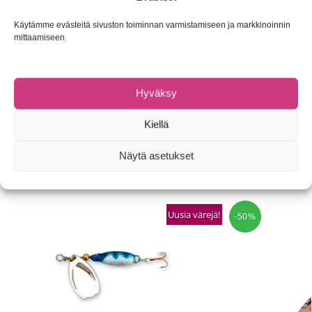
Musta/punainen, koot 00, 0, 1 ja 2: hopea ja musta.
Käytämme evästeitä sivuston toiminnan varmistamiseen ja markkinoinnin
Aglia on aito ja alkuperäinen Meppsin malli, jolla on saatu
mittaamiseen.
lukematon määrä ennätyskaloja kaikkialla maailmassa.
Ahvenmatalikolta tunturipuroille – varmasti toimii!
Hyväksy
Tuotetunnus (SKU):
Ei saatavilla/-tietoa
Osasto:
Lipat
Kiellä
Tuotemerkki:
Mepps
Näytä asetukset
Tutustu myös
Uusia värejä!
-50%