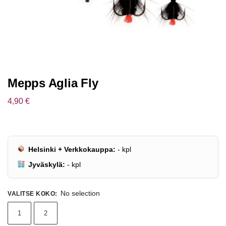
Mepps Aglia Fly
4,90
€
Helsinki + Verkkokauppa:
-
kpl
Jyväskylä:
-
kpl
No selection
VALITSE KOKO
:
1
2