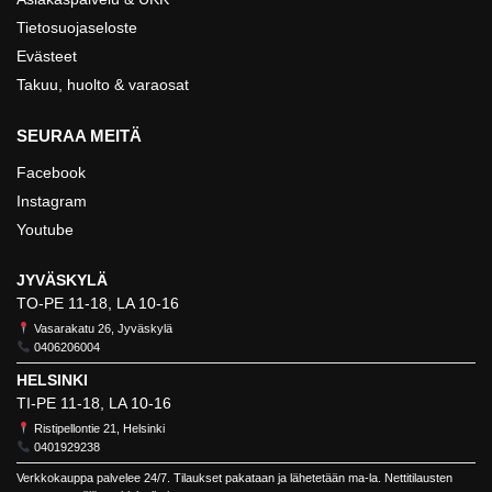
Tietosuojaseloste
Evästeet
Takuu, huolto & varaosat
SEURAA MEITÄ
Facebook
Instagram
Youtube
JYVÄSKYLÄ
TO-PE 11-18, LA 10-16
Vasarakatu 26, Jyväskylä
0406206004
HELSINKI
TI-PE 11-18, LA 10-16
Ristipellontie 21, Helsinki
0401929238
Verkkokauppa palvelee 24/7. Tilaukset pakataan ja lähetetään ma-la. Nettitilausten