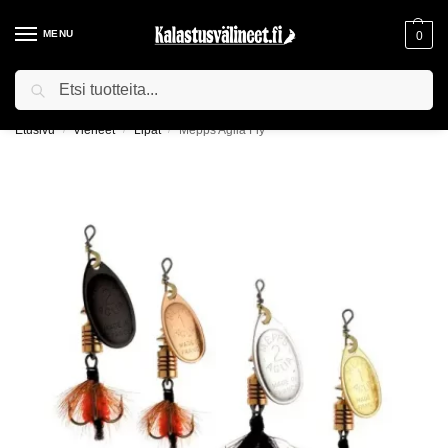
MENU
0
Haku
ILMAINEN TOIMITUS YLI 75€ TILAUKSILLE!
Etusivu
Vieheet
Lipat
Mepps Aglia Fly
/
/
/