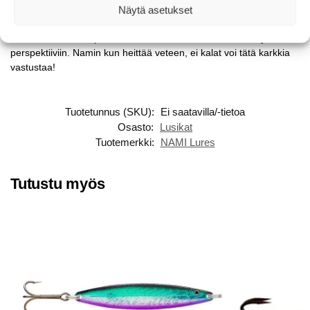
menty niin pitkälle, että jopa koukusta on tehty osa uistinta
UV-
Näytä asetukset
ÄRSY koukkujen
avulla. Kalamiehet puhuvat aina välineostoksilla
olevansa karkkikaupassa. NAMI lures tuo tämän ilmiön myös kala
perspektiiviin. Namin kun heittää veteen, ei kalat voi tätä karkkia
vastustaa!
Tuotetunnus (SKU):
Ei saatavilla/-tietoa
Osasto:
Lusikat
Tuotemerkki:
NAMI Lures
Tutustu myös