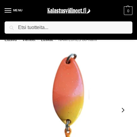
MENU
0
Haku
ILMAINEN TOIMITUS YLI 75€ TILAUKSILLE!
Etusivu
Vieheet
Lusikat
NAMI LURES Iso-Nami
/
/
/