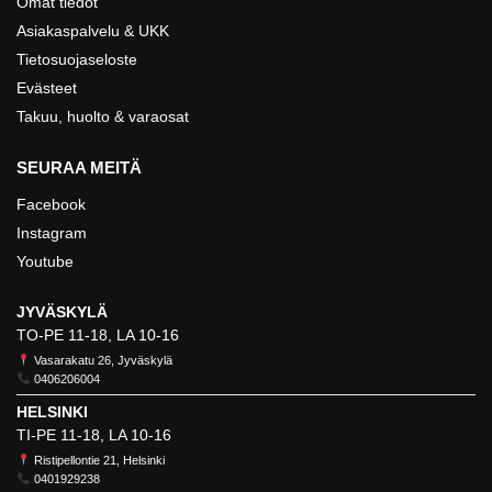
Omat tiedot
Asiakaspalvelu & UKK
Tietosuojaseloste
Evästeet
Takuu, huolto & varaosat
SEURAA MEITÄ
Facebook
Instagram
Youtube
JYVÄSKYLÄ
TO-PE 11-18, LA 10-16
Vasarakatu 26, Jyväskylä
0406206004
HELSINKI
TI-PE 11-18, LA 10-16
Ristipellontie 21, Helsinki
0401929238