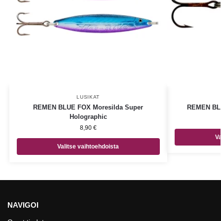
LUSIKAT
REMEN BLUE FOX Moresilda Super
REMEN BLU
Holographic
8,90
€
Va
Valitse vaihtoehdoista
NAVIGOI