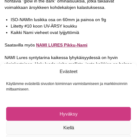
hohtavia ”glow in the dark” ominaisuuksia, jotka takaavat
voimakkaan ärsykkeen kohdekalojen kalastuksessa.
ISO-NAMIn lusikka osa on 60mm ja painoa on 9g
Liitetty #10 koon UV-ÄRSY koukku
Kaikki Nami vieheet ovat lyijjyttömiä
Saatavilla myös
NAMI LURES Pikku-Nami
NAMI Lures syntytarina kaikessa lyhykäisyydessä on hyvin
yksinkertainen. Halu luoda viehe mallisto, josta kaikkien on helppo
nauttia, yksinkertainen viehe jonka teho puhuu puolestaan.
Evästeet
Lusikka-uistin on koko kansan ykkös suosikki, se ei vaadi
kalastajalta liikaa. Lusikka uistin uittaa itse itseään. NAMI
Käytämme evästeitä sivuston toiminnan varmistamiseen ja markkinoinnin
vieheiden värimaailmasta vastaa kolminkertainen
mittaamiseen.
perhokalastuksen Suomen-mestari ja joukkue maailmanmestari
Mikko Räsänen. Hän jos joku tietää mitkä väriyhdistelmät
viehättävät petokaloja. Vaikka Mikko ei olekaan viehekalastaja, on
Hyväksy
uistinten testiryhmä saanut ällistyttäviä tuloksia NAMI Lures
vieheillä niin, ahvenen, kirjolohen, taimenen sekä harjuksen
Kiellä
kalastuksessa. Vieheissä on auringon valossa voimakkaasti
hohtavia fluorisoivia yksityiskohtia ja vieheiden suunnittelussa on