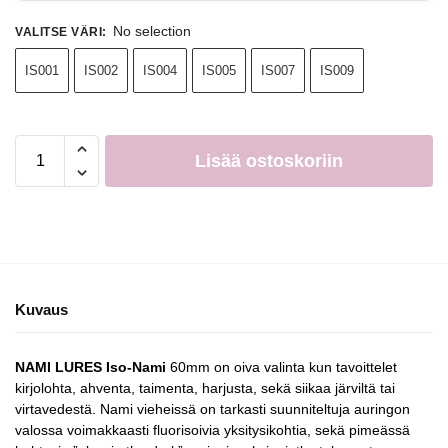
No selection
VALITSE VÄRI
:
IS001
IS002
IS004
IS005
IS007
IS009
Lisää ostoskoriin
Kuvaus
NAMI LURES Iso-Nami
60mm on oiva valinta kun tavoittelet
kirjolohta, ahventa, taimenta, harjusta, sekä siikaa järviltä tai
virtavedestä. Nami vieheissä on tarkasti suunniteltuja auringon
valossa voimakkaasti fluorisoivia yksitysikohtia, sekä pimeässä